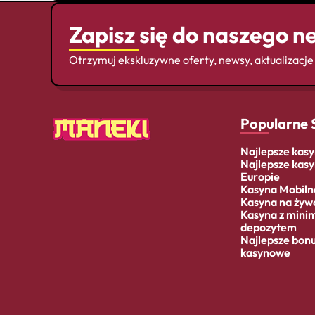
Zapisz się do naszego n
Otrzymuj ekskluzywne oferty, newsy, aktualizacje i
Popularne 
Najlepsze kasy
Najlepsze kasy
Europie
Kasyna Mobiln
Kasyna na żyw
Kasyna z mini
depozytem
Najlepsze bon
kasynowe