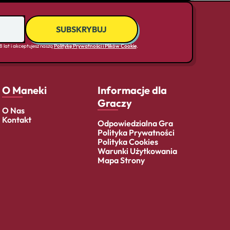
 lat i akceptujesz naszą
Politykę Prywatności i Plików Cookie
.
O Maneki
Informacje dla
Graczy
O Nas
Kontakt
Odpowiedzialna Gra
Polityka Prywatności
Polityka Cookies
Warunki Użytkowania
Mapa Strony