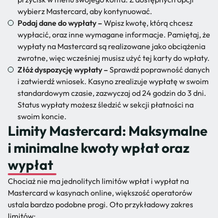
wybierz Mastercard, aby kontynuować.
Podaj dane do wypłaty –
Wpisz kwotę, którą chcesz
wypłacić, oraz inne wymagane informacje. Pamiętaj, że
wypłaty na Mastercard są realizowane jako obciążenia
zwrotne, więc wcześniej musisz użyć tej karty do wpłaty.
Złóż dyspozycję wypłaty –
Sprawdź poprawność danych
i zatwierdź wniosek. Kasyno zrealizuje wypłatę w swoim
standardowym czasie, zazwyczaj od 24 godzin do 3 dni.
Status wypłaty możesz śledzić w sekcji płatności na
swoim koncie.
Limity Mastercard: Maksymalne
i minimalne kwoty wpłat oraz
wypłat
Chociaż nie ma jednolitych limitów wpłat i wypłat na
Mastercard w kasynach online, większość operatorów
ustala bardzo podobne progi. Oto przykładowy zakres
limitów: