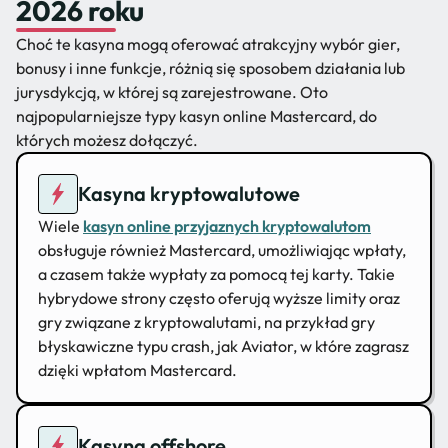
2026 roku
Choć te kasyna mogą oferować atrakcyjny wybór gier,
bonusy i inne funkcje, różnią się sposobem działania lub
jurysdykcją, w której są zarejestrowane. Oto
najpopularniejsze typy kasyn online Mastercard, do
których możesz dołączyć.
Kasyna kryptowalutowe
Wiele
kasyn online przyjaznych kryptowalutom
obsługuje również Mastercard, umożliwiając wpłaty,
a czasem także wypłaty za pomocą tej karty. Takie
hybrydowe strony często oferują wyższe limity oraz
gry związane z kryptowalutami, na przykład gry
błyskawiczne typu crash, jak Aviator, w które zagrasz
dzięki wpłatom Mastercard.
Kasyna offshore