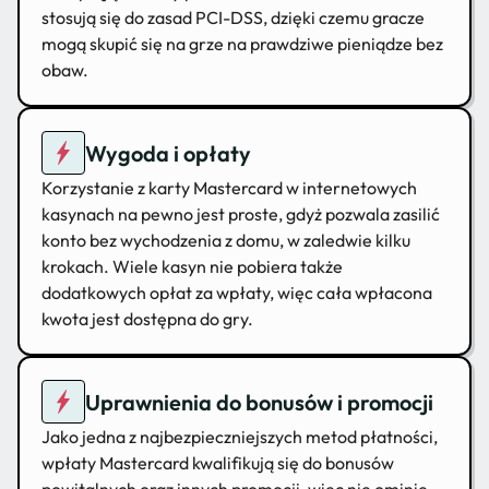
stosują się do zasad PCI-DSS, dzięki czemu gracze
mogą skupić się na grze na prawdziwe pieniądze bez
obaw.
Wygoda i opłaty
Korzystanie z karty Mastercard w internetowych
kasynach na pewno jest proste, gdyż pozwala zasilić
konto bez wychodzenia z domu, w zaledwie kilku
krokach. Wiele kasyn nie pobiera także
dodatkowych opłat za wpłaty, więc cała wpłacona
kwota jest dostępna do gry.
Uprawnienia do bonusów i promocji
Jako jedna z najbezpieczniejszych metod płatności,
wpłaty Mastercard kwalifikują się do bonusów