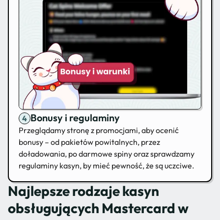
Bonusy i regulaminy
Przeglądamy stronę z promocjami, aby ocenić
bonusy – od pakietów powitalnych, przez
doładowania, po darmowe spiny oraz sprawdzamy
regulaminy kasyn, by mieć pewność, że są uczciwe.
Najlepsze rodzaje kasyn
obsługujących Mastercard w