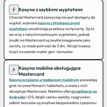
Kasyna z szybkimi wypłatami
Chociaż Mastercard zazwyczaj nie jest dostępny do
wypłat, wybrane
kasyna z błyskawicznymi
wypłatami
umożliwiają przelewy na tę kartę. Są to
serwisy z natychmiastowymi wypłatami, jednak
środki na Mastercard są zwykle księgowane jako
zwroty, co może potrwać do 3 dni. Wciąż możesz
liczyć na szeroki wybór gier i bonusów.
Kasyna mobilne obsługujące
Mastercard
Kasyna przyjazne urządzeniom mobilnym
pozwalają
grać na smartfonach i tabletach, a wiele z nich
akceptuje Mastercard. Niektóre oferują
aplikacje na
Androida
i iOS, dzięki czemu wpłaty, rozgrywka i
odbiór bonusów są możliwe bezpośrednio z poziomu