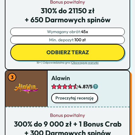
Bonus powitalny
310% do 21150 zł
+ 650 Darmowych spinów
Wymagany obrót:
45x
Min. depozyt:
100 zł
ODBIERZ TERAZ
18+ | Odpowiedzialna gra |
Obowiązują warunki
Alawin
4.87/5
Przeczytaj recenzję
Bonus powitalny
300% do 9 000 zł + 1 Bonus Crab
+ 300 Darmowych spinów