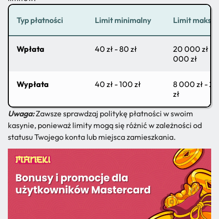
Typ płatności
Limit minimalny
Limit maksy
Wpłata
40 zł - 80 zł
20 000 zł - 
000 zł
Wypłata
40 zł - 100 zł
8 000 zł - 2
zł
Uwaga:
Zawsze sprawdzaj politykę płatności w swoim
kasynie, ponieważ limity mogą się różnić w zależności od
statusu Twojego konta lub miejsca zamieszkania.