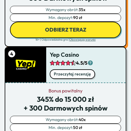
Wymagany obrót:
35x
Min. depozyt:
90 zł
ODBIERZ TERAZ
18+ | Odpowiedzialna gra |
Obowiązują warunki
Yep Casino
4.5/5
Przeczytaj recenzję
Bonus powitalny
345% do 15 000 zł
+ 300 Darmowych spinów
Wymagany obrót:
40x
Min. depozyt:
50 zł