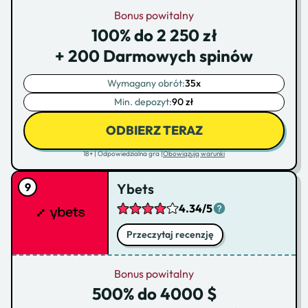
Bonus powitalny
100% do 2 250 zł
+ 200 Darmowych spinów
Wymagany obrót:
35x
Min. depozyt:
90 zł
ODBIERZ TERAZ
18+ | Odpowiedzialna gra |
Obowiązują warunki
Ybets
4.34/5
Przeczytaj recenzję
Bonus powitalny
500% do 4000 $