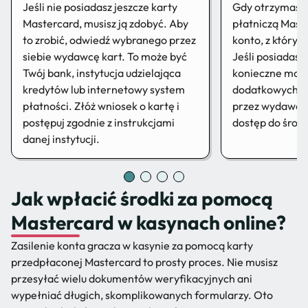
Jeśli nie posiadasz jeszcze karty
Gdy otrzymasz 
Mastercard, musisz ją zdobyć. Aby
płatniczą Mast
to zrobić, odwiedź wybranego przez
konto, z którym
siebie wydawcę kart. To może być
Jeśli posiadasz
Twój bank, instytucja udzielająca
konieczne moż
kredytów lub internetowy system
dodatkowych k
płatności. Złóż wniosek o kartę i
przez wydawcę 
postępuj zgodnie z instrukcjami
dostęp do środ
danej instytucji.
Jak wpłacić środki za pomocą
Mastercard w kasynach online?
Zasilenie konta gracza w kasynie za pomocą karty
przedpłaconej Mastercard to prosty proces. Nie musisz
przesyłać wielu dokumentów weryfikacyjnych ani
wypełniać długich, skomplikowanych formularzy. Oto