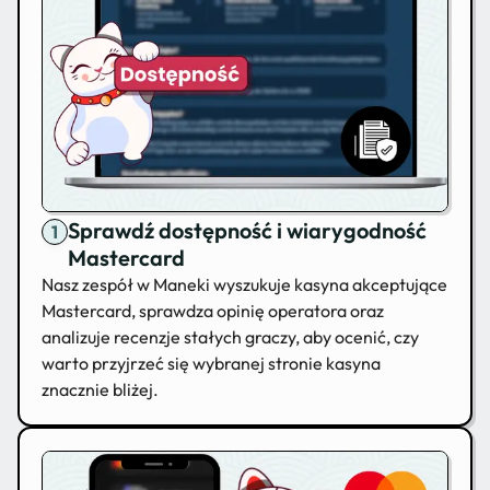
Sprawdź dostępność i wiarygodność
Mastercard
Nasz zespół w Maneki wyszukuje kasyna akceptujące
Mastercard, sprawdza opinię operatora oraz
analizuje recenzje stałych graczy, aby ocenić, czy
warto przyjrzeć się wybranej stronie kasyna
znacznie bliżej.