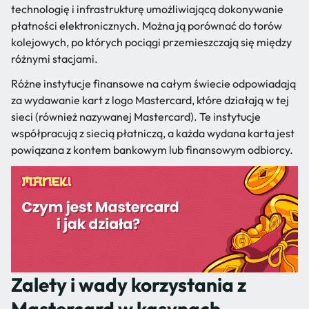
technologię i infrastrukturę umożliwiającą dokonywanie
płatności elektronicznych. Można ją porównać do torów
kolejowych, po których pociągi przemieszczają się między
różnymi stacjami.
Różne instytucje finansowe na całym świecie odpowiadają
za wydawanie kart z logo Mastercard, które działają w tej
sieci (również nazywanej Mastercard). Te instytucje
współpracują z siecią płatniczą, a każda wydana karta jest
powiązana z kontem bankowym lub finansowym odbiorcy.
Zalety i wady korzystania z
Mastercard w kasynach