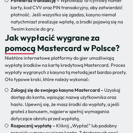
Potwierdź transakcję –
Wprowadź 16-cyfrowy numer
karty, kod CVV oraz PIN transakcyjny, aby zatwierdzić
płatność. Jeśli wszystko się zgadza, kasyno niemal
natychmiast zrealizuje wpłatę, a środki pojawią się na
Twoim koncie do gry.
Jak wypłacić wygrane za
pomocą Mastercard w Polsce?
Niektóre internetowe platformy do gier umożliwiają
wypłatę środków na kartę kredytową Mastercard. Proces
wypłaty wygranych z kasyna tą metodą jest bardzo prosty.
Oto typowe kroki, które należy wykonać:
Zaloguj się do swojego kasyna Mastercard –
Uzyskaj
dostęp do konta, wpisując nazwę użytkownika oraz
hasło. Upewnij się, że masz środki do wypłaty, a jeśli
grałeś z bonusem, najpierw spełnij wymagania
dotyczące obrotu przed wypłatą.
Rozpocznij wypłatę –
Kliknij „Wypłać” lub podobny
przycisk w menu swojego konta. Z dostępnych opcji