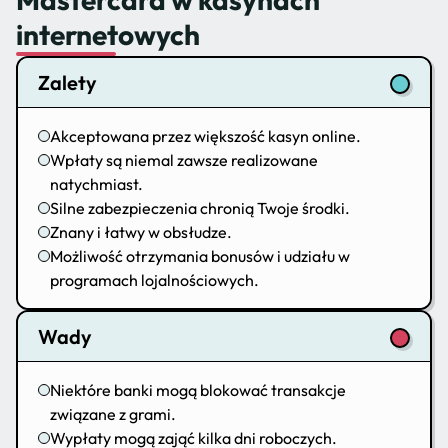
internetowych
Zalety
Akceptowana przez większość kasyn online.
Wpłaty są niemal zawsze realizowane
natychmiast.
Silne zabezpieczenia chronią Twoje środki.
Znany i łatwy w obsłudze.
Możliwość otrzymania bonusów i udziału w
programach lojalnościowych.
Wady
Niektóre banki mogą blokować transakcje
związane z grami.
Wypłaty mogą zająć kilka dni roboczych.