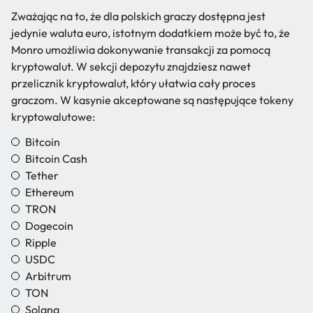
Zważając na to, że dla polskich graczy dostępna jest
jedynie waluta euro, istotnym dodatkiem może być to, że
Monro umożliwia dokonywanie transakcji za pomocą
kryptowalut. W sekcji depozytu znajdziesz nawet
przelicznik kryptowalut, który ułatwia cały proces
graczom. W kasynie akceptowane są następujące tokeny
kryptowalutowe:
Bitcoin
Bitcoin Cash
Tether
Ethereum
TRON
Dogecoin
Ripple
USDC
Arbitrum
TON
Solana