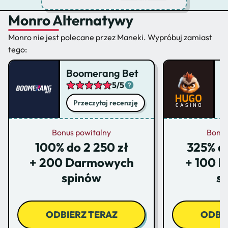
Monro Alternatywy
Monro nie jest polecane przez Maneki. Wypróbuj zamiast
tego:
Boomerang Bet
H
5/5
Przeczytaj recenzję
Bonus powitalny
Bonus
100% do 2 250 zł
325% d
+ 200 Darmowych
+ 100 
spinów
s
ODBIERZ TERAZ
ODBIE