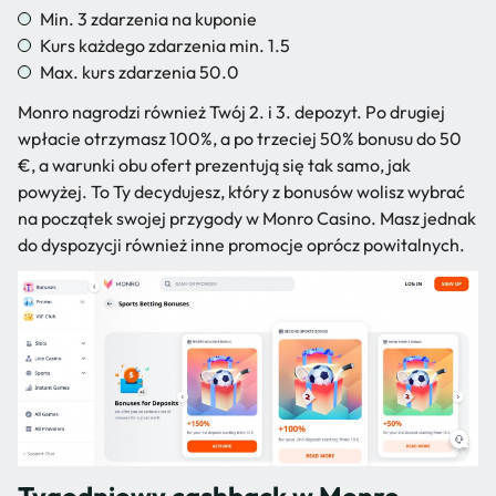
Min. 3 zdarzenia na kuponie
Kurs każdego zdarzenia min. 1.5
Max. kurs zdarzenia 50.0
Monro nagrodzi również Twój 2. i 3. depozyt. Po drugiej
wpłacie otrzymasz 100%, a po trzeciej 50% bonusu do 50
€, a warunki obu ofert prezentują się tak samo, jak
powyżej. To Ty decydujesz, który z bonusów wolisz wybrać
na początek swojej przygody w Monro Casino. Masz jednak
do dyspozycji również inne promocje oprócz powitalnych.