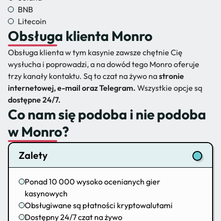
BNB
Litecoin
Obsługa klienta Monro
Obsługa klienta w tym kasynie zawsze chętnie Cię
wysłucha i poprowadzi, a na dowód tego Monro oferuje
trzy kanały kontaktu. Są to czat na żywo na
stronie
internetowej,
e-mail oraz Telegram.
Wszystkie opcje są
dostępne 24/7.
Co nam się podoba i nie podoba
w Monro?
Zalety
Ponad 10 000 wysoko ocenianych gier
kasynowych
Obsługiwane są płatności kryptowalutami
Dostępny 24/7 czat na żywo