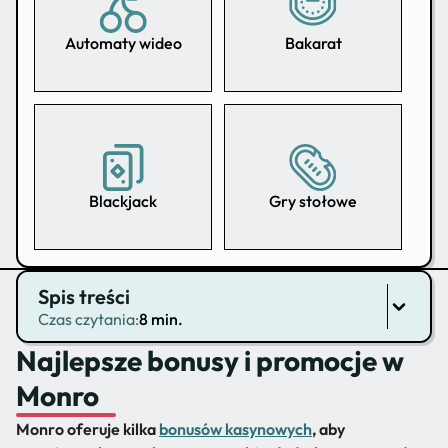
Gamebeat
Snowborn Games
Automaty wideo
Bakarat
Clawbuster
1spin4win
BetSoft
Mancala
Evolution Gaming Casinos
Amigo Gaming
Microgaming
Octoplay
Gamzix
Thunderkick
Fugaso
Blackjack
Gry stołowe
Gamevy
1X2Gaming
Atmosfera
Avatar UX
Belatra
Big Time Gaming
Spis treści
Czas czytania:
8 min.
Blueprint Gaming
ELK Studios Casinos
Najlepsze bonusy i promocje w
Kasyno na żywo
Keno
Evoplay
Felix Gaming
Gameart
Monro
Gamomat
Golden Rock Studios
Monro oferuje kilka
bonusów kasynowych
,
aby