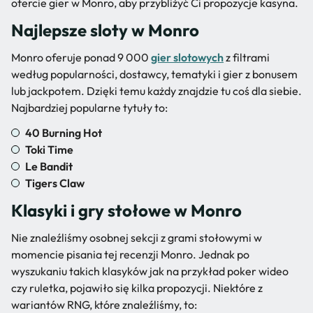
ofercie gier w Monro, aby przybliżyć Ci propozycje kasyna.
Najlepsze sloty w Monro
Monro oferuje ponad 9 000
gier slotowych
z filtrami
według popularności, dostawcy, tematyki i gier z bonusem
lub jackpotem. Dzięki temu każdy znajdzie tu coś dla siebie.
Najbardziej popularne tytuły to:
40 Burning Hot
Toki Time
Le Bandit
Tigers Claw
Klasyki i gry stołowe w Monro
Nie znaleźliśmy osobnej sekcji z grami stołowymi w
momencie pisania tej recenzji Monro. Jednak po
wyszukaniu takich klasyków jak na przykład poker wideo
czy ruletka, pojawiło się kilka propozycji. Niektóre z
wariantów RNG, które znaleźliśmy, to: