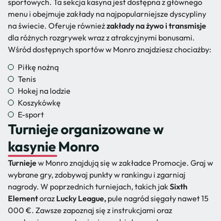
sportowych. Ta sekcja kasyna jest dostępna z głównego
menu i obejmuje zakłady na najpopularniejsze dyscypliny
na świecie. Oferuje również
zakłady na żywo
i transmisje
dla różnych rozgrywek wraz z atrakcyjnymi bonusami.
Wśród dostępnych sportów w Monro znajdziesz chociażby:
Piłkę nożną
Tenis
Hokej na lodzie
Koszykówkę
E-sport
Turnieje organizowane w
kasynie Monro
Turnieje
w Monro znajdują się w zakładce Promocje. Graj w
wybrane gry, zdobywaj punkty w rankingu i zgarniaj
nagrody. W poprzednich turniejach, takich jak
Sixth
Element
oraz
Lucky League,
pule nagród sięgały nawet 15
000 €. Zawsze zapoznaj się z instrukcjami oraz