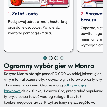
Załóż konto
Sprawdź 
bonusu
Podaj swój adres e-mail, hasło, kraj
oraz dane osobowe. Potwierdź
Zapoznaj się z
konto za pomocą e-maila.
powitalnego bo
minimalnym de
wymaganiami d
Ogromny wybór gier w Monro
Kasyno Monro oferuje ponad 10 000 wysokiej jakości gier,
w tym tematyczne sloty, klasyczne gry stołowe oraz tytuły
z krupierem na żywo. Gracze mogą
odkrywać
gry
kasynowe
dzięki funkcji Losowa Gra, przeglądać popularne
tytuły, albo sortować według kategorii czy też
konkretnego dostawcy. Przyjrzeliśmy się szczegółowo