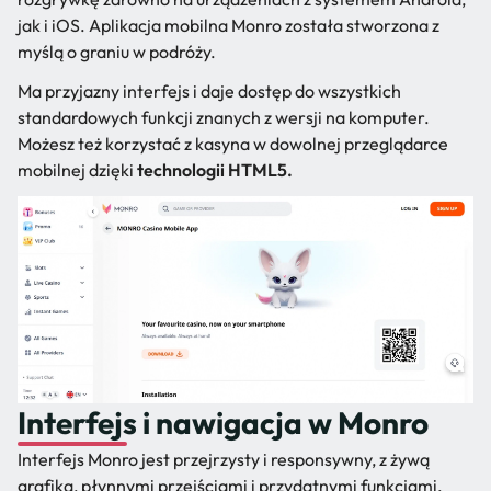
jak i iOS. Aplikacja mobilna Monro została stworzona z
myślą o graniu w podróży.
Ma przyjazny interfejs i daje dostęp do wszystkich
standardowych funkcji znanych z wersji na komputer.
Możesz też korzystać z kasyna w dowolnej przeglądarce
mobilnej dzięki
technologii HTML5.
Interfejs i nawigacja w Monro
Interfejs Monro jest przejrzysty i responsywny, z żywą
grafiką, płynnymi przejściami i przydatnymi funkcjami,