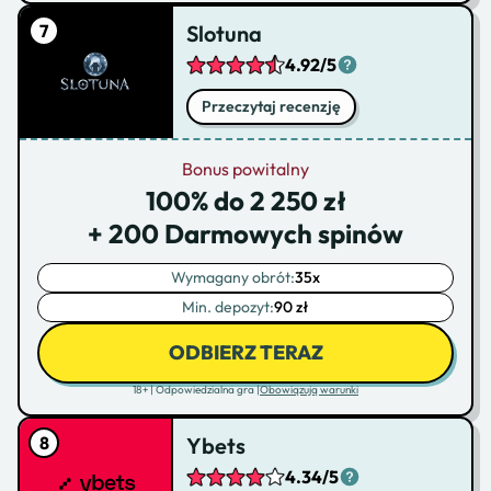
Slotuna
4.92/5
Przeczytaj recenzję
Bonus powitalny
100% do 2 250 zł
+ 200 Darmowych spinów
Wymagany obrót:
35x
Min. depozyt:
90 zł
ODBIERZ TERAZ
18+ | Odpowiedzialna gra |
Obowiązują warunki
Ybets
4.34/5