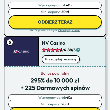
Wymagany obrót:
40x
Min. depozyt:
50 zł
ODBIERZ TERAZ
18+ | Odpowiedzialna gra |
Obowiązują warunki
NV Casino
4.88/5
Przeczytaj recenzję
Bonus powitalny
295% do 10 000 zł
+ 225 Darmowych spinów
Wymagany obrót:
40x
Min. depozyt:
20 zł