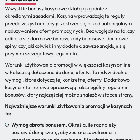
Wszystkie bonusy kasynowe działają zgodnie z
określonymi zasadami. Kasyna wprowadzają te reguły
przede wszystkim, aby przestrzec się przed potencjalnym
nadużywaniem ofert promocyjnych. Bez względu na to, czy
odbiera się darmowe bonusy, kody bonusowe, darmowe
spiny, czy jakikolwiek inny dodatek, zawsze znajduje się
przy nim szczegółowy regulamin.
Warunki użytkowania promocji w większości kasyn online
w Polsce są dołączone do danej oferty. To indywidualne
wymogi, które dotyczą tej konkretnej oferty. Dodatkowo
kasyna internetowe opracowują także ogólny regulamin
bonusów, który najczęściej można znaleźć w stopce strony.
Najważniejsze warunki użytkowania promocji w kasynach
to:
Wymóg obrotu bonusem.
Określa, ile raz należy
postawić daną kwotę, aby została „uwolniona” i
przeniesiona do salda ogólnego. Standardowy warunek