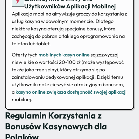
Użytkowników Aplikacji Mobilnej
Aplikacja mobilna aktywizuje graczy do korzystania z
usług kasyna w dowolnym momencie. Dlatego
niektóre kasyna oferują specjalne bonusy, które
zachęcają do pobrania takiego oprogramowania na
telefon lub tablet.
Oferty tych
mobilnych kasyn online
są zazwyczaj
niewielkie o wartości 20-100 zł (może występować
także jako free spiny), który otrzyma się po
zainstalowaniu dedykowanej aplikacji. Dzięki temu
użytkownik może cieszyć się atrakcyjnym bonusem,
a
kasyno online zwiększa dostępność swojej aplikacji
mobilnej.
Regulamin Korzystania z
Bonusów Kasynowych dla
Polaków