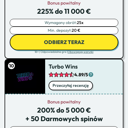
Bonus powitalny
225% do 11 000 €
Wymagany obrót:
25x
Min. depozyt:
20 €
ODBIERZ TERAZ
18+ | Odpowiedzialna gra |
Obowiązują warunki
Turbo Wins
4.89/5
Przeczytaj recenzję
Bonus powitalny
200% do 5 000 €
+ 50 Darmowych spinów