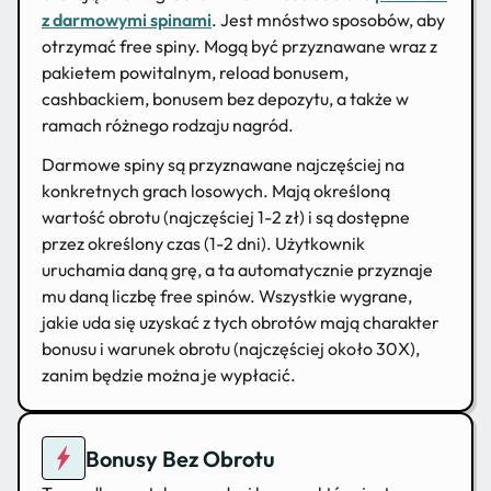
z darmowymi spinami
. Jest mnóstwo sposobów, aby
otrzymać free spiny. Mogą być przyznawane wraz z
pakietem powitalnym, reload bonusem,
cashbackiem, bonusem bez depozytu, a także w
ramach różnego rodzaju nagród.
Darmowe spiny są przyznawane najczęściej na
konkretnych grach losowych. Mają określoną
wartość obrotu (najczęściej 1-2 zł) i są dostępne
przez określony czas (1-2 dni). Użytkownik
uruchamia daną grę, a ta automatycznie przyznaje
mu daną liczbę free spinów. Wszystkie wygrane,
jakie uda się uzyskać z tych obrotów mają charakter
bonusu i warunek obrotu (najczęściej około 30X),
zanim będzie można je wypłacić.
Bonusy Bez Obrotu