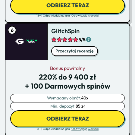
ODBIERZ TERAZ
18+ | Odpowiedzialna gra |
Obowiązują warunki
GlitchSpin
5/5
Przeczytaj recenzję
Bonus powitalny
220% do 9 400 zł
+ 100 Darmowych spinów
Wymagany obrót:
40x
Min. depozyt:
85 zł
ODBIERZ TERAZ
18+ | Odpowiedzialna gra |
Obowiązują warunki