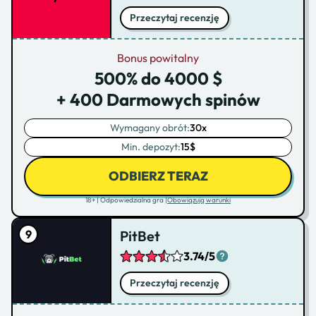
Przeczytaj recenzję
Bonus powitalny
500% do 4000 $
+ 400 Darmowych spinów
Wymagany obrót:
30x
Min. depozyt:
15$
ODBIERZ TERAZ
18+ | Odpowiedzialna gra |
Obowiązują warunki
PitBet
3.74/5
Przeczytaj recenzję