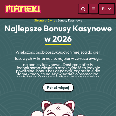
PL
Strona główna
/
Bonusy Kasynowe
Najlepsze Bonusy Kasynowe
w 2026
Większość osób poszukujących miejsca do gier
losowych w Internecie, najpierw zwraca uwagę
na bonusy kasynowe. Dostępne oferty
Jednak sama wizualna atrakcyjność to jedynie
powitalne, bonus bez depozytu, czy premie dla
ułamek tego, co należy wiedzieć o promocjach
osób, które zostaną na dłużej, mogą znacząco
kasynowych. Wraz z doświadczeniem gracz
zwiększyć prawdopodobieństwo wygranej.
dowiaduje się, że niekiedy teoretycznie mniejsze
Pokaż więcej
Korzystanie z bonusów to także znaczące
bonusy dają znacznie większe szanse na
wydłużenie potencjalnej rozrywki. Niekiedy
wygraną. Poznanie tych wszystkich szczegółów
wystarczy 100 zł wpłaty początkowej, żeby do
może znacząco uprzyjemnić przygodę z grami
tego odebrać 200 zł dodatku i solidny pakiet
losowymi.
darmowych spinów.