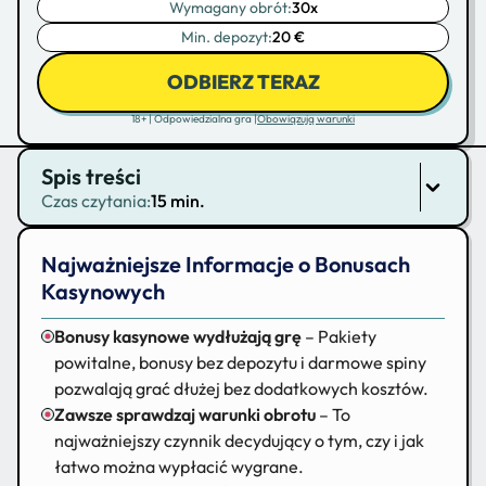
Wymagany obrót:
30x
Min. depozyt:
20 €
ODBIERZ TERAZ
18+ | Odpowiedzialna gra |
Obowiązują warunki
Spis treści
Czas czytania:
15 min.
Najważniejsze Informacje o Bonusach
Kasynowych
Bonusy kasynowe wydłużają grę
– Pakiety
powitalne, bonusy bez depozytu i darmowe spiny
pozwalają grać dłużej bez dodatkowych kosztów.
Zawsze sprawdzaj warunki obrotu
– To
najważniejszy czynnik decydujący o tym, czy i jak
łatwo można wypłacić wygrane.