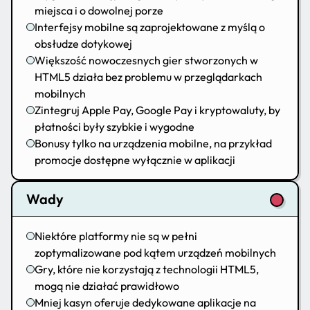
miejsca i o dowolnej porze
Interfejsy mobilne są zaprojektowane z myślą o
obsłudze dotykowej
Większość nowoczesnych gier stworzonych w
HTML5 działa bez problemu w przeglądarkach
mobilnych
Zintegruj Apple Pay, Google Pay i kryptowaluty, by
płatności były szybkie i wygodne
Bonusy tylko na urządzenia mobilne, na przykład
promocje dostępne wyłącznie w aplikacji
Wady
Niektóre platformy nie są w pełni
zoptymalizowane pod kątem urządzeń mobilnych
Gry, które nie korzystają z technologii HTML5,
mogą nie działać prawidłowo
Mniej kasyn oferuje dedykowane aplikacje na