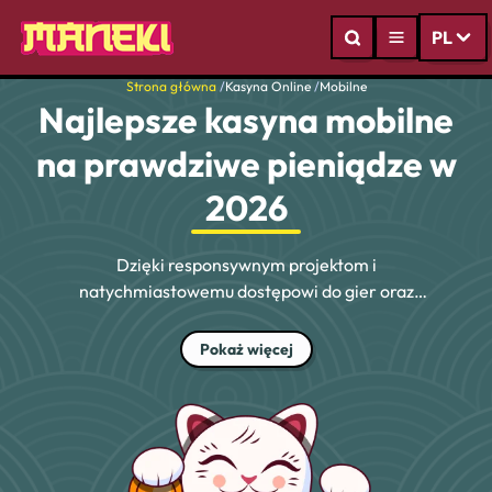
PL
Strona główna
/
Kasyna Online
/
Mobilne
Najlepsze kasyna mobilne
na prawdziwe pieniądze w
2026
Dzięki responsywnym projektom i
natychmiastowemu dostępowi do gier oraz
bonusów, najlepsze kasyna mobilne zapewniają
płynne doświadczenie gry dostosowane do
Pokaż więcej
graczy w ruchu. W naszym przewodniku
przyglądamy się najlepszym kasynom na
prawdziwe pieniądze na urządzenia mobilne,
recenzując kluczowe cechy ważne dla graczy,
takie jak bonusy dedykowane mobilnym