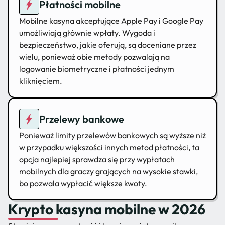
Płatności mobilne
Mobilne kasyna akceptujące Apple Pay i Google Pay
umożliwiają głównie wpłaty. Wygoda i
bezpieczeństwo, jakie oferują, są doceniane przez
wielu, ponieważ obie metody pozwalają na
logowanie biometryczne i płatności jednym
kliknięciem.
Przelewy bankowe
Ponieważ limity przelewów bankowych są wyższe niż
w przypadku większości innych metod płatności, ta
opcja najlepiej sprawdza się przy wypłatach
mobilnych dla graczy grających na wysokie stawki,
bo pozwala wypłacić większe kwoty.
Krypto kasyna mobilne w 2026