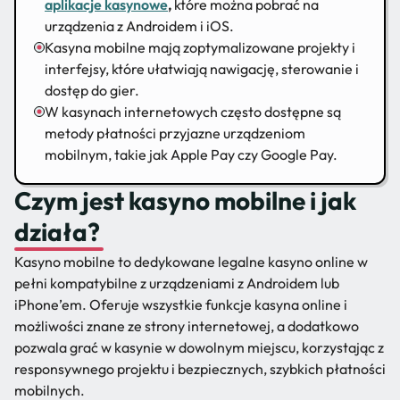
aplikacje kasynowe
,
które można pobrać na
urządzenia z Androidem i iOS.
Kasyna mobilne mają zoptymalizowane projekty i
interfejsy, które ułatwiają nawigację, sterowanie i
dostęp do gier.
W kasynach internetowych często dostępne są
metody płatności przyjazne urządzeniom
mobilnym, takie jak Apple Pay czy Google Pay.
Czym jest kasyno mobilne i jak
działa?
Kasyno mobilne to dedykowane legalne kasyno online w
pełni kompatybilne z urządzeniami z Androidem lub
iPhone’em. Oferuje wszystkie funkcje kasyna online i
możliwości znane ze strony internetowej, a dodatkowo
pozwala grać w kasynie w dowolnym miejscu, korzystając z
responsywnego projektu i bezpiecznych, szybkich płatności
mobilnych.