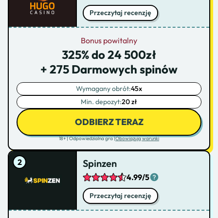
Przeczytaj recenzję
Bonus powitalny
325% do 24 500zł
+ 275 Darmowych spinów
Wymagany obrót:
45x
Min. depozyt:
20 zł
ODBIERZ TERAZ
18+ | Odpowiedzialna gra |
Obowiązują warunki
Spinzen
4.99/5
Przeczytaj recenzję