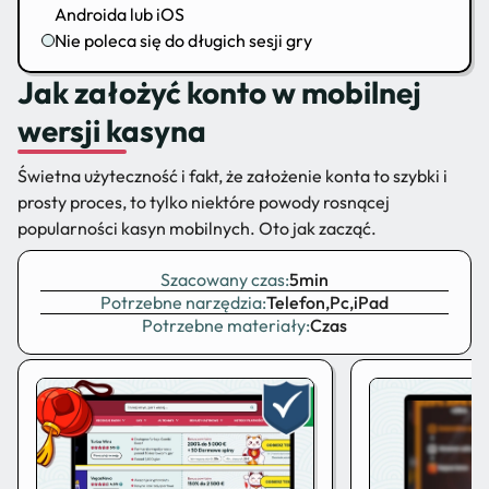
Androida lub iOS
Nie poleca się do długich sesji gry
Jak założyć konto w mobilnej
wersji kasyna
Świetna użyteczność i fakt, że założenie konta to szybki i
prosty proces, to tylko niektóre powody rosnącej
popularności kasyn mobilnych. Oto jak zacząć.
Szacowany czas:
5min
Potrzebne narzędzia:
Telefon,Pc,iPad
Potrzebne materiały:
Czas