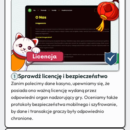
Sprawdź licencję i bezpieczeństwo
Zanim polecimy dane kasyno, upewniamy się, że
posiada ono ważną licencję wydaną przez
odpowiedni organ nadzorujący gry. Oceniamy także
protokoły bezpieczeństwa mobilnego i szyfrowanie,
by dane i transakcje graczy były odpowiednio
chronione.