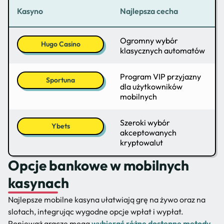
Kasyno
Najlepsza cecha
Ogromny wybór
Hugo Casino
klasycznych automatów
Program VIP przyjazny
Sportuna
dla użytkowników
mobilnych
Szeroki wybór
Ybets
akceptowanych
kryptowalut
Opcje bankowe w mobilnych
kasynach
Najlepsze mobilne kasyna ułatwiają grę na żywo oraz na
slotach, integrując wygodne opcje wpłat i wypłat.
Ponieważ gracze mogą
wybierać różne dostępne metody