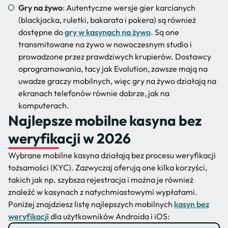
Gry na żywo
: Autentyczne wersje gier karcianych
(blackjacka, ruletki, bakarata i pokera) są również
dostępne do
gry w kasynach na żywo
. Są one
transmitowane na żywo w nowoczesnym studio i
prowadzone przez prawdziwych krupierów. Dostawcy
oprogramowania, tacy jak Evolution, zawsze mają na
uwadze graczy mobilnych, więc gry na żywo działają na
ekranach telefonów równie dobrze, jak na
komputerach.
Najlepsze mobilne kasyna bez
weryfikacji w 2026
Wybrane mobilne kasyna działają bez procesu weryfikacji
tożsamości (KYC). Zazwyczaj oferują one kilka korzyści,
takich jak np. szybsza rejestracja i można je również
znaleźć w kasynach z natychmiastowymi wypłatami.
Poniżej znajdziesz listę najlepszych mobilnych
kasyn bez
weryfikacji
dla użytkowników Androida i iOS: