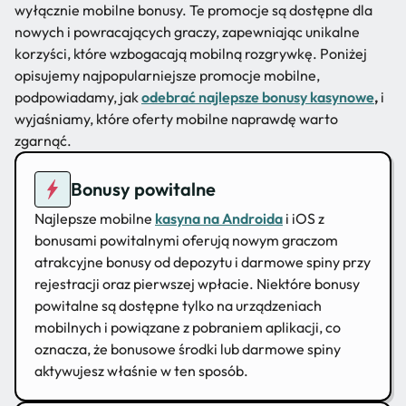
wyłącznie mobilne bonusy. Te promocje są dostępne dla
nowych i powracających graczy, zapewniając unikalne
korzyści, które wzbogacają mobilną rozgrywkę. Poniżej
opisujemy najpopularniejsze promocje mobilne,
podpowiadamy, jak
odebrać najlepsze bonusy kasynowe
,
i
wyjaśniamy, które oferty mobilne naprawdę warto
zgarnąć.
Bonusy powitalne
Najlepsze mobilne
kasyna na Androida
i iOS z
bonusami powitalnymi oferują nowym graczom
atrakcyjne bonusy od depozytu i darmowe spiny przy
rejestracji oraz pierwszej wpłacie. Niektóre bonusy
powitalne są dostępne tylko na urządzeniach
mobilnych i powiązane z pobraniem aplikacji, co
oznacza, że bonusowe środki lub darmowe spiny
aktywujesz właśnie w ten sposób.