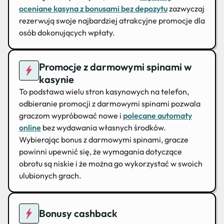
oceniane kasyna
z bonusami bez depozytu
zazwyczaj
rezerwują swoje najbardziej atrakcyjne promocje dla
osób dokonujących wpłaty.
Promocje z darmowymi spinami w
kasynie
To podstawa wielu stron kasynowych na telefon,
odbieranie promocji z darmowymi spinami pozwala
graczom wypróbować nowe i
polecane automaty
online
bez wydawania własnych środków.
Wybierając bonus z darmowymi spinami, gracze
powinni upewnić się, że wymagania dotyczące
obrotu są niskie i że można go wykorzystać w swoich
ulubionych grach.
Bonusy cashback