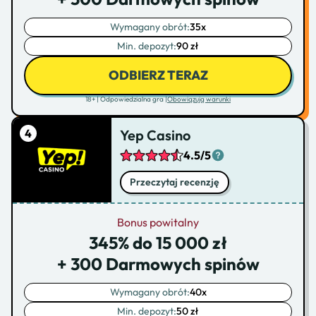
Wymagany obrót:
35x
Min. depozyt:
90 zł
ODBIERZ TERAZ
18+ | Odpowiedzialna gra |
Obowiązują warunki
Yep Casino
4.5/5
Przeczytaj recenzję
Bonus powitalny
345% do 15 000 zł
+ 300 Darmowych spinów
Wymagany obrót:
40x
Min. depozyt:
50 zł