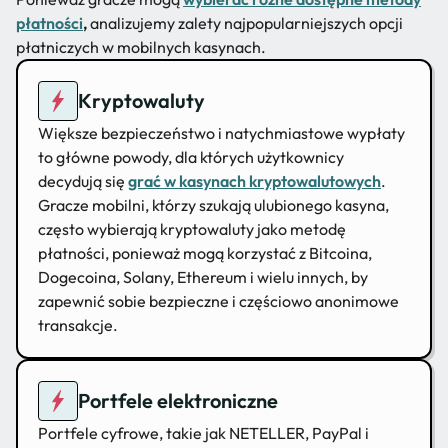
płatności
,
analizujemy zalety najpopularniejszych opcji
płatniczych w mobilnych kasynach.
Kryptowaluty
Większe bezpieczeństwo i natychmiastowe wypłaty
to główne powody, dla których użytkownicy
decydują się
grać w kasynach kryptowalutowych
.
Gracze mobilni, którzy szukają ulubionego kasyna,
często wybierają kryptowaluty jako metodę
płatności, ponieważ mogą korzystać z Bitcoina,
Dogecoina, Solany, Ethereum i wielu innych, by
zapewnić sobie bezpieczne i częściowo anonimowe
transakcje.
Portfele elektroniczne
Portfele cyfrowe, takie jak NETELLER, PayPal i