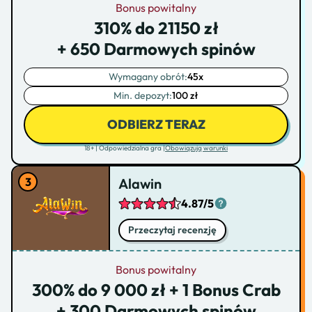
Bonus powitalny
310% do 21150 zł
+ 650 Darmowych spinów
Wymagany obrót:
45x
Min. depozyt:
100 zł
ODBIERZ TERAZ
18+ | Odpowiedzialna gra |
Obowiązują warunki
Alawin
4.87/5
Przeczytaj recenzję
Bonus powitalny
300% do 9 000 zł + 1 Bonus Crab
+ 300 Darmowych spinów