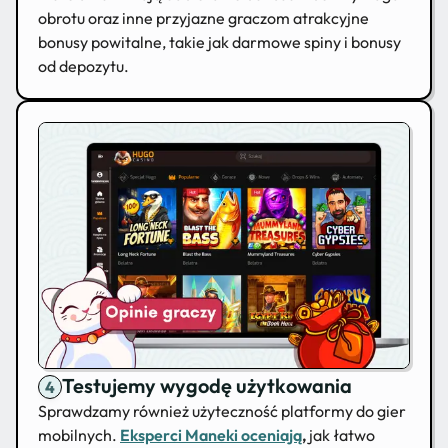
obrotu oraz inne przyjazne graczom atrakcyjne
bonusy powitalne, takie jak darmowe spiny i bonusy
od depozytu.
Testujemy wygodę użytkowania
Sprawdzamy również użyteczność platformy do gier
mobilnych.
Eksperci Maneki oceniają
,
jak łatwo