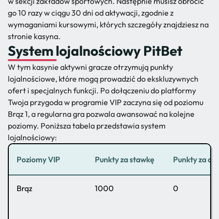
w sekcji zakładów sportowych. Następnie musisz obrócić
go 10 razy w ciągu 30 dni od aktywacji, zgodnie z
wymaganiami kursowymi, których szczegóły znajdziesz na
stronie kasyna.
System lojalnościowy PitBet
W tym kasynie aktywni gracze otrzymują punkty
lojalnościowe, które mogą prowadzić do ekskluzywnych
ofert i specjalnych funkcji. Po dołączeniu do platformy
Twoja przygoda w programie VIP zaczyna się od poziomu
Brąz 1, a regularna gra pozwala awansować na kolejne
poziomy. Poniższa tabela przedstawia system
lojalnościowy:
Poziomy VIP
Punkty za stawkę
Punkty za de
Brąz
1000
0