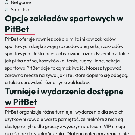
Netgame
Smartsoft
Opcje zakładów sportowych w
PitBet
PitBet oferuje również coś dla miłośników zakładów
sportowych dzięki swojej rozbudowanej sekcji zakładów
sportowych. Jeśli chcesz obstawiać różne dyscypliny, takie
jak piłka nożna, koszykówka, tenis, rugby i inne, sekcja
sportowa PitBet daje taką możliwość. Możesz typować
zarówno mecze na żywo, jak i te, które dopiero się odbędą,
a także sprawdzić różne rynki zakładów.
Turnieje i wydarzenia dostępne
w PitBet
PitBet organizuje różne turnieje i wydarzenia dla swoich
użytkowników, ale warto pamiętać, że niektóre z nich są
dostępne tylko dla graczy z wyższym statusem VIP i mają
określone daty zakończenia. Dlatego polecamy regularnie