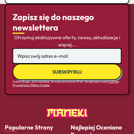
Zapisz się do naszego
newslettera
Otrzymuj ekskluzywne oferty, newsy, aktualizacje i
więcej...
Subskrybując, potwierdzasz, że masz ukończone 18 lat i akceptujesz naszą
Politykę
Prywatności i Plików Cookie
.
Popularne Strony
Najlepiej Oceniane