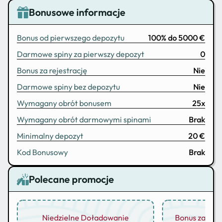
Bonusowe informacje
Bonus od pierwszego depozytu
100% do 5000 €
Darmowe spiny za pierwszy depozyt
0
Bonus za rejestrację
Nie
Darmowe spiny bez depozytu
Nie
Wymagany obrót bonusem
25x
Wymagany obrót darmowymi spinami
Brak
Minimalny depozyt
20 €
Kod Bonusowy
Brak
Polecane promocje
Niedzielne Doładowanie
Bonus za pie