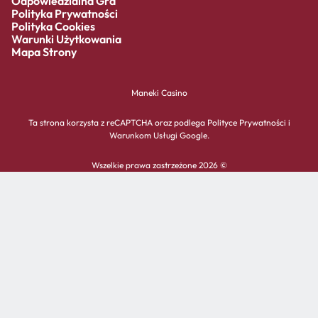
Odpowiedzialna Gra
Polityka Prywatności
Polityka Cookies
Warunki Użytkowania
Mapa Strony
Maneki Casino
Ta strona korzysta z reCAPTCHA oraz podlega Polityce Prywatności i
Warunkom Usługi Google.
Wszelkie prawa zastrzeżone 2026 ©