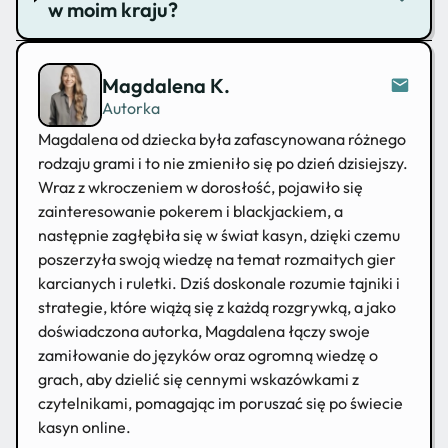
w moim kraju?
Magdalena K.
Autorka
Magdalena od dziecka była zafascynowana różnego
rodzaju grami i to nie zmieniło się po dzień dzisiejszy.
Wraz z wkroczeniem w dorosłość, pojawiło się
zainteresowanie pokerem i blackjackiem, a
następnie zagłębiła się w świat kasyn, dzięki czemu
poszerzyła swoją wiedzę na temat rozmaitych gier
karcianych i ruletki. Dziś doskonale rozumie tajniki i
strategie, które wiążą się z każdą rozgrywką, a jako
doświadczona autorka, Magdalena łączy swoje
zamiłowanie do języków oraz ogromną wiedzę o
grach, aby dzielić się cennymi wskazówkami z
czytelnikami, pomagając im poruszać się po świecie
kasyn online.