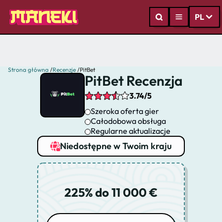
PL
Strona główna
/
Recenzje
/
PitBet
PitBet Recenzja
3.74/5
Szeroka oferta gier
Całodobowa obsługa
Regularne aktualizacje
Niedostępne w Twoim kraju
225% do 11 000 €