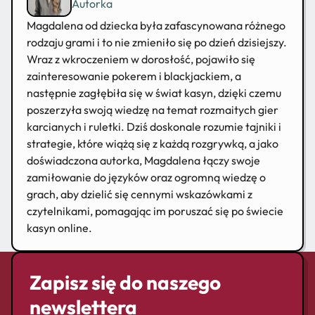
Autorka
Magdalena od dziecka była zafascynowana różnego
rodzaju grami i to nie zmieniło się po dzień dzisiejszy.
Wraz z wkroczeniem w dorosłość, pojawiło się
zainteresowanie pokerem i blackjackiem, a
następnie zagłębiła się w świat kasyn, dzięki czemu
poszerzyła swoją wiedzę na temat rozmaitych gier
karcianych i ruletki. Dziś doskonale rozumie tajniki i
strategie, które wiążą się z każdą rozgrywką, a jako
doświadczona autorka, Magdalena łączy swoje
zamiłowanie do języków oraz ogromną wiedzę o
grach, aby dzielić się cennymi wskazówkami z
czytelnikami, pomagając im poruszać się po świecie
kasyn online.
Zapisz się do naszego
newslettera