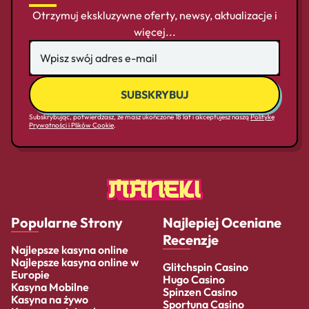
Otrzymuj ekskluzywne oferty, newsy, aktualizacje i
więcej...
Subskrybując, potwierdzasz, że masz ukończone 18 lat i akceptujesz naszą
Politykę
Prywatności i Plików Cookie
.
Popularne Strony
Najlepiej Oceniane
Recenzje
Najlepsze kasyna online
Najlepsze kasyna online w
Glitchspin Casino
Europie
Hugo Casino
Kasyna Mobilne
Spinzen Casino
Kasyna na żywo
Sportuna Casino