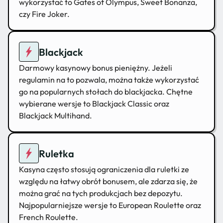
wykorzystać to Gates of Olympus, Sweet Bonanza,
czy Fire Joker.
Blackjack
Darmowy kasynowy bonus pieniężny. Jeżeli
regulamin na to pozwala, można także wykorzystać
go na popularnych stołach do blackjacka. Chętne
wybierane wersje to Blackjack Classic oraz
Blackjack Multihand.
Ruletka
Kasyna często stosują ograniczenia dla ruletki ze
względu na łatwy obrót bonusem, ale zdarza się, że
można grać na tych produkcjach bez depozytu.
Najpopularniejsze wersje to European Roulette oraz
French Roulette.