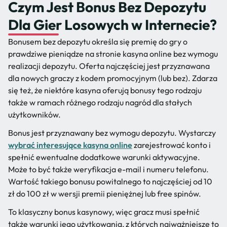
Czym Jest Bonus Bez Depozytu
Dla Gier Losowych w Internecie?
Bonusem bez depozytu określa się premię do gry o
prawdziwe pieniądze na stronie kasyna online bez wymogu
realizacji depozytu. Oferta najczęściej jest przyznawana
dla nowych graczy z kodem promocyjnym (lub bez). Zdarza
się też, że niektóre kasyna oferują bonusy tego rodzaju
także w ramach różnego rodzaju nagród dla stałych
użytkowników.
Bonus jest przyznawany bez wymogu depozytu. Wystarczy
wybrać interesujące kasyna online
zarejestrować konto i
spełnić ewentualne dodatkowe warunki aktywacyjne.
Może to być także weryfikacja e-mail i numeru telefonu.
Wartość takiego bonusu powitalnego to najczęściej od 10
zł do 100 zł w wersji premii pieniężnej lub free spinów.
To klasyczny bonus kasynowy, więc gracz musi spełnić
także warunki jego użytkowania, z których najważniejsze to