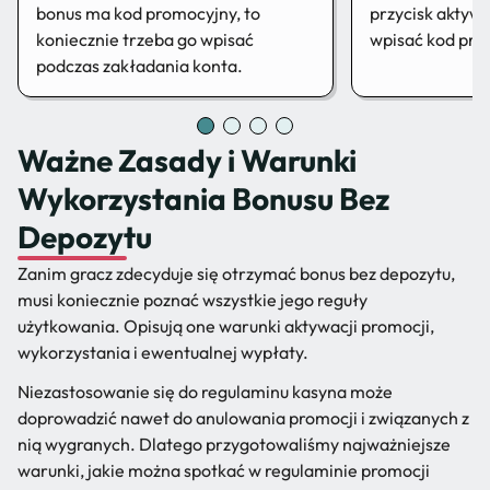
bonus ma kod promocyjny, to
przycisk aktywa
koniecznie trzeba go wpisać
wpisać kod pro
podczas zakładania konta.
Ważne Zasady i Warunki
Wykorzystania Bonusu Bez
Depozytu
Zanim gracz zdecyduje się otrzymać bonus bez depozytu,
musi koniecznie poznać wszystkie jego reguły
użytkowania. Opisują one warunki aktywacji promocji,
wykorzystania i ewentualnej wypłaty.
Niezastosowanie się do regulaminu kasyna może
doprowadzić nawet do anulowania promocji i związanych z
nią wygranych. Dlatego przygotowaliśmy najważniejsze
warunki, jakie można spotkać w regulaminie promocji