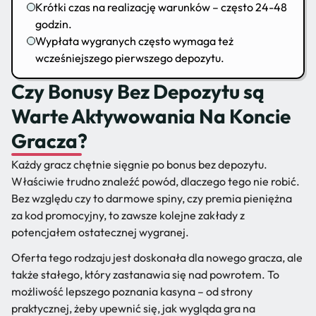
Krótki czas na realizację warunków – często 24-48
godzin.
Wypłata wygranych często wymaga też
wcześniejszego pierwszego depozytu.
Czy Bonusy Bez Depozytu są
Warte Aktywowania Na Koncie
Gracza?
Każdy gracz chętnie sięgnie po bonus bez depozytu.
Właściwie trudno znaleźć powód, dlaczego tego nie robić.
Bez względu czy to darmowe spiny, czy premia pieniężna
za kod promocyjny, to zawsze kolejne zakłady z
potencjałem ostatecznej wygranej.
Oferta tego rodzaju jest doskonała dla nowego gracza, ale
także stałego, który zastanawia się nad powrotem. To
możliwość lepszego poznania kasyna – od strony
praktycznej, żeby upewnić się, jak wygląda gra na