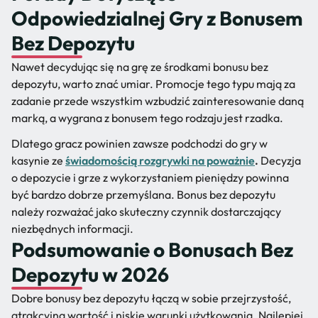
Odpowiedzialnej Gry z Bonusem
Bez Depozytu
Nawet decydując się na grę ze środkami bonusu bez
depozytu, warto znać umiar. Promocje tego typu mają za
zadanie przede wszystkim wzbudzić zainteresowanie daną
marką, a wygrana z bonusem tego rodzaju jest rzadka.
Dlatego gracz powinien zawsze podchodzi do gry w
kasynie ze
świadomością rozgrywki na poważnie
.
Decyzja
o depozycie i grze z wykorzystaniem pieniędzy powinna
być bardzo dobrze przemyślana. Bonus bez depozytu
należy rozważać jako skuteczny czynnik dostarczający
niezbędnych informacji.
Podsumowanie o Bonusach Bez
Depozytu w 2026
Dobre bonusy bez depozytu łączą w sobie przejrzystość,
atrakcyjną wartość i niskie warunki użytkowania. Najlepiej