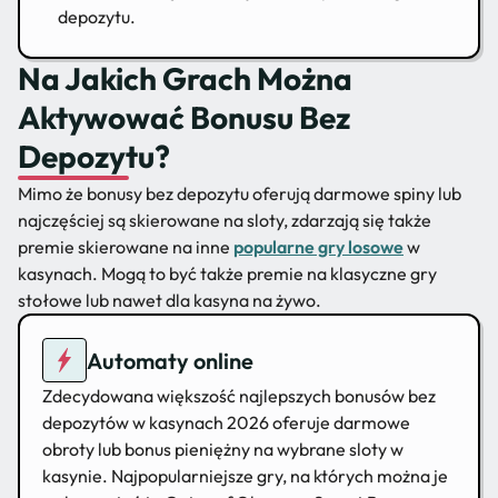
depozytu.
Na Jakich Grach Można
Aktywować Bonusu Bez
Depozytu?
Mimo że bonusy bez depozytu oferują darmowe spiny lub
najczęściej są skierowane na sloty, zdarzają się także
premie skierowane na inne
popularne gry losowe
w
kasynach. Mogą to być także premie na klasyczne gry
stołowe lub nawet dla kasyna na żywo.
Automaty online
Zdecydowana większość najlepszych bonusów bez
depozytów w kasynach 2026 oferuje darmowe
obroty lub bonus pieniężny na wybrane sloty w
kasynie. Najpopularniejsze gry, na których można je