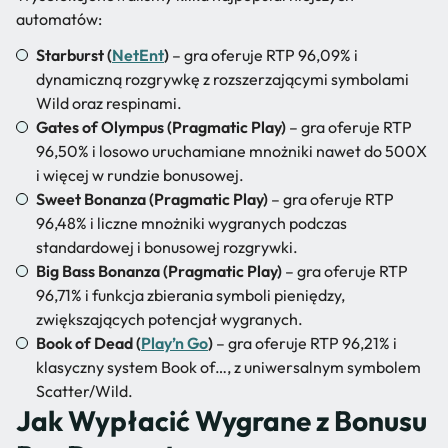
automatów:
Starburst (
NetEnt
)
– gra oferuje RTP 96,09% i
dynamiczną rozgrywkę z rozszerzającymi symbolami
Wild oraz respinami.
Gates of Olympus (Pragmatic Play)
– gra oferuje RTP
96,50% i losowo uruchamiane mnożniki nawet do 500X
i więcej w rundzie bonusowej.
Sweet Bonanza (Pragmatic Play)
– gra oferuje RTP
96,48% i liczne mnożniki wygranych podczas
standardowej i bonusowej rozgrywki.
Big Bass Bonanza (Pragmatic Play)
– gra oferuje RTP
96,71% i funkcja zbierania symboli pieniędzy,
zwiększających potencjał wygranych.
Book of Dead (
Play’n Go
)
– gra oferuje RTP 96,21% i
klasyczny system Book of…, z uniwersalnym symbolem
Scatter/Wild.
Jak Wypłacić Wygrane z Bonusu