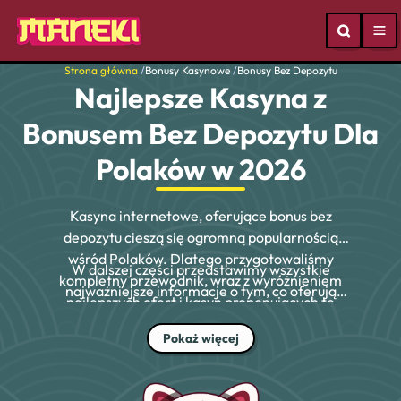
Strona główna
/
Bonusy Kasynowe
/
Bonusy Bez Depozytu
Najlepsze Kasyna z
Bonusem Bez Depozytu Dla
Polaków w 2026
Kasyna internetowe, oferujące bonus bez
depozytu cieszą się ogromną popularnością
wśród Polaków. Dlatego przygotowaliśmy
W dalszej części przedstawimy wszystkie
kompletny przewodnik, wraz z wyróżnieniem
najważniejsze informacje o tym, co oferują
najlepszych ofert i kasyn proponujących te
najlepsze bonusy, jak je wykorzystać i na co
promocje.
należy zwracać uwagę. Zapoznaj się z
Pokaż więcej
przewodnikiem i korzystaj wyłącznie z
najlepszych bonusów bez depozytu.