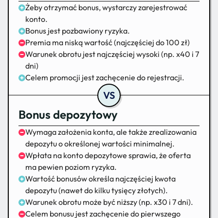
Żeby otrzymać bonus, wystarczy zarejestrować
konto.
Bonus jest pozbawiony ryzyka.
Premia ma niską wartość (najczęściej do 100 zł)
Warunek obrotu jest najczęściej wysoki (np. x40 i 7
dni)
Celem promocji jest zachęcenie do rejestracji.
Bonus depozytowy
Wymaga założenia konta, ale także zrealizowania
depozytu o określonej wartości minimalnej.
Wpłata na konto depozytowe sprawia, że oferta
ma pewien poziom ryzyka.
Wartość bonusów określa najczęściej kwota
depozytu (nawet do kilku tysięcy złotych).
Warunek obrotu może być niższy (np. x30 i 7 dni).
Celem bonusu jest zachęcenie do pierwszego