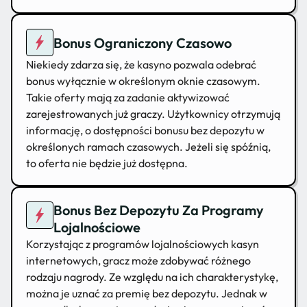
Bonus Ograniczony Czasowo
Niekiedy zdarza się, że kasyno pozwala odebrać
bonus wyłącznie w określonym oknie czasowym.
Takie oferty mają za zadanie aktywizować
zarejestrowanych już graczy. Użytkownicy otrzymują
informację, o dostępności bonusu bez depozytu w
określonych ramach czasowych. Jeżeli się spóźnią,
to oferta nie będzie już dostępna.
Bonus Bez Depozytu Za Programy
Lojalnościowe
Korzystając z programów lojalnościowych kasyn
internetowych, gracz może zdobywać różnego
rodzaju nagrody. Ze względu na ich charakterystykę,
można je uznać za premię bez depozytu. Jednak w