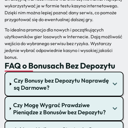
wykorzystywać je w formie testu kasyna internetowego.
Dzięki nim można lepiej poznać dany serwis, co pomoże
przygotować się do ewentualnej dalszej gry.
To idealna promocja dla nowych i początkujących
użytkowników gier losowych w Internecie. Dają możliwość
wejścia do wybranego serwisu bez ryzyka. Wystarczy
jedynie wybrać odpowiednie kasyno i wysokiej jakości
bonus.
FAQ o Bonusach Bez Depozytu
Czy Bonusy bez Depozytu Naprawdę
są Darmowe?
Czy Mogę Wygrać Prawdziwe
Pieniądze z Bonusów bez Depozytu?