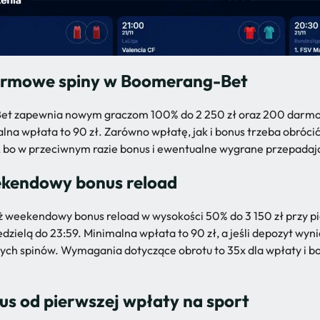
darmowe spiny w Boomerang-Bet
et zapewnia nowym graczom 100% do 2 250 zł oraz 200 darmo
alna wpłata to 90 zł. Zarówno wpłatę, jak i bonus trzeba obróci
ni, bo w przeciwnym razie bonus i ewentualne wygrane przepadaj
kendowy bonus reload
 weekendowy bonus reload w wysokości 50% do 3 150 zł przy p
zielą do 23:59. Minimalna wpłata to 90 zł, a jeśli depozyt wyni
ch spinów. Wymagania dotyczące obrotu to 35x dla wpłaty i bo
s od pierwszej wpłaty na sport