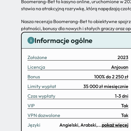
Boomerang-Bet to kasyno online, uruchomione w 20
stawia na atrakcyjną rozrywkę, którą napędzają czoł
Nasza recenzja Boomerang-Bet to obiektywne spojrzen
płatności, bonusy dla nowych i stałych graczy oraz op
Informacje ogólne
Założone
2023
Licencja
Anjouan
Bonus
100% do 2 250 zł
Limity wypłat
35 000 zł miesięcznie
Czas wypłaty
1-3 dni
VIP
Tak
VPN dozwolone
Tak
Języki
Angielski, Arabski
,...
pokaż więcej