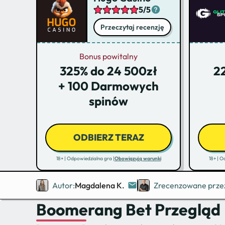
5/5
Przeczytaj recenzję
Bonus powitalny
325% do 24 500zł
2
+ 100 Darmowych
spinów
ODBIERZ TERAZ
18+ | Odpowiedzialna gra |
Obowiązują warunki
18+ | O
Autor:
Magdalena K.
Zrecenzowane prze
Boomerang Bet Przegląd