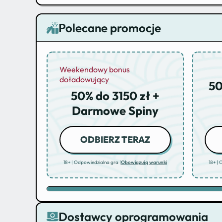
Polecane promocje
Weekendowy bonus
doładowujący
50
50% do 3150 zł +
Darmowe Spiny
ODBIERZ TERAZ
18+ | Odpowiedzialna gra |
Obowiązują warunki
18+ | 
Dostawcy oprogramowania