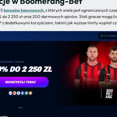
ocje w Boomerang-Bet
Ruletka
reak
spo
15
bonusów kasynowych
,
z których wiele jest ograniczonych cz
ty
Netent
 do 2 250 zł oraz 200 darmowych spinów. Stali gracze mogą li
P z dodatkowymi korzyściami, takimi jak wyższe limity wypłat cz
e Touch
Oryx
rls
Playson
Red Tiger
Slotmill
Smartsoft
Spribe
Swintt
oohoo Games