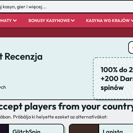
OMATY
BONUSY KASYNOWE
KASYNA WG KRAJÓW
 Recenzja
100% do 2
+200 Da
spinów
ych
cept players from your countr
an. Próbálja ki helyette ezeket az alternatívákat:
GlitchSpin
Lanista