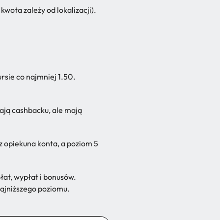
ota zależy od lokalizacji).
rsie co najmniej 1.50.
ają cashbacku, ale mają
z opiekuna konta, a poziom 5
płat, wypłat i bonusów.
najniższego poziomu.