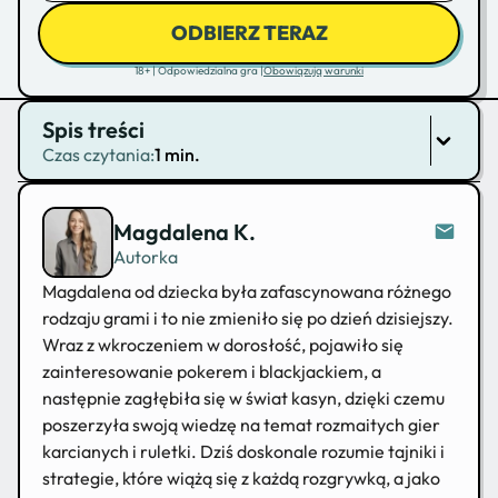
ODBIERZ TERAZ
18+ | Odpowiedzialna gra |
Obowiązują warunki
Spis treści
Czas czytania:
1 min.
Magdalena K.
Autorka
Magdalena od dziecka była zafascynowana różnego
rodzaju grami i to nie zmieniło się po dzień dzisiejszy.
Wraz z wkroczeniem w dorosłość, pojawiło się
zainteresowanie pokerem i blackjackiem, a
następnie zagłębiła się w świat kasyn, dzięki czemu
poszerzyła swoją wiedzę na temat rozmaitych gier
karcianych i ruletki. Dziś doskonale rozumie tajniki i
strategie, które wiążą się z każdą rozgrywką, a jako