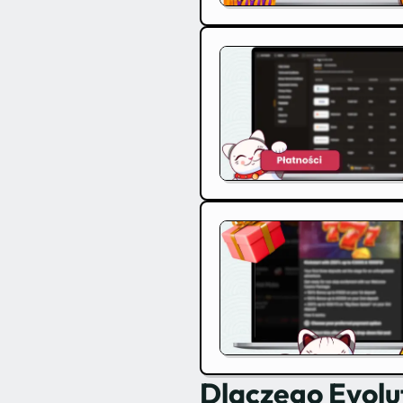
Dlaczego Evolu