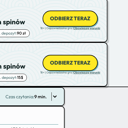
ODBIERZ TERAZ
 spinów
18+ | Odpowiedzialna gra |
Obowiązują warunki
. depozyt:
90 zł
ODBIERZ TERAZ
 spinów
18+ | Odpowiedzialna gra |
Obowiązują warunki
. depozyt:
15$
Czas czytania:
9 min.