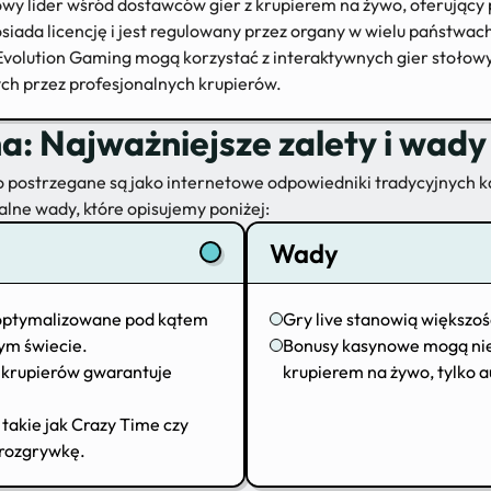
owy lider wśród dostawców gier z krupierem na żywo, oferujący
siada licencję i jest regulowany przez organy w wielu państw
Evolution Gaming mogą korzystać z interaktywnych gier stoło
h przez profesjonalnych krupierów.
a: Najważniejsze zalety i wady
postrzegane są jako internetowe odpowiedniki tradycyjnych kas
lne wady, które opisujemy poniżej:
Wady
zoptymalizowane pod kątem
Gry live stanowią większość
ym świecie.
Bonusy kasynowe mogą nie
 krupierów gwarantuje
krupierem na żywo, tylko 
takie jak Crazy Time czy
 rozgrywkę.