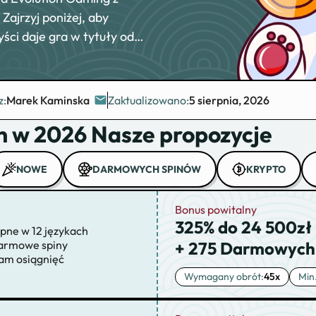
Zajrzyj poniżej, aby
zyści daje gra w tytuły od
5 sierpnia, 2026
z:
Marek Kaminska
Zaktualizowano:
n w 2026 Nasze propozycje
NOWE
DARMOWYCH SPINÓW
KRYPTO
Bonus powitalny
325% do 24 500zł
pne w 12 językach
armowe spiny
+ 275 Darmowych
am osiągnięć
Wymagany obrót:
45x
Min