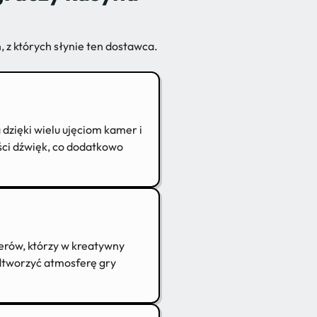
 z których słynie ten dostawca.
dzięki wielu ujęciom kamer i
ści dźwięk, co dodatkowo
ierów, którzy w kreatywny
 odtworzyć atmosferę gry