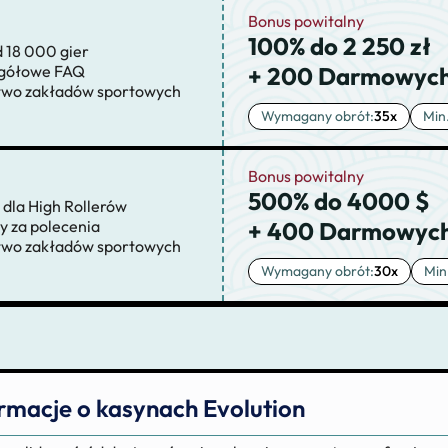
Bonus powitalny
100% do 2 250 zł
 18 000 gier
gółowe FAQ
+ 200 Darmowych
wo zakładów sportowych
Wymagany obrót:
35x
Min
Bonus powitalny
500% do 4000 $
 dla High Rollerów
y za polecenia
+ 400 Darmowych
wo zakładów sportowych
Wymagany obrót:
30x
Min
rmacje o kasynach Evolution