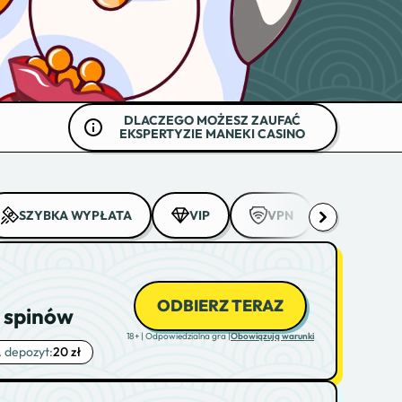
DLACZEGO MOŻESZ ZAUFAĆ
EKSPERTYZIE MANEKI CASINO
SZYBKA WYPŁATA
VIP
VPN
MOBILN
ODBIERZ TERAZ
 spinów
18+ | Odpowiedzialna gra |
Obowiązują warunki
. depozyt:
20 zł