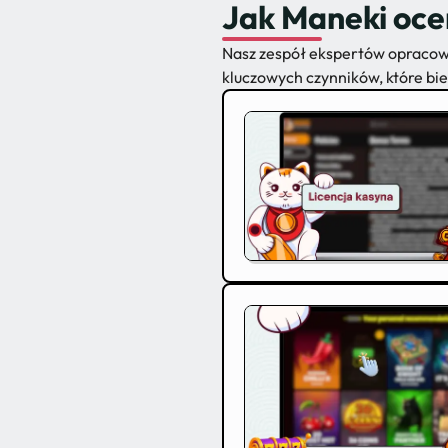
Jak Maneki oce
Nasz zespół ekspertów opracow
kluczowych czynników, które b