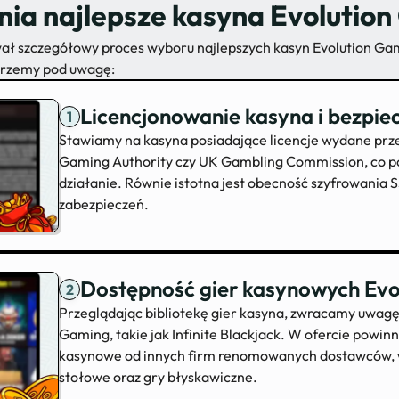
nia najlepsze kasyna Evolutio
ał szczegółowy proces wyboru najlepszych kasyn Evolution G
ierzemy pod uwagę:
Licencjonowanie kasyna i bezpie
Stawiamy na kasyna posiadające licencje wydane przez
Gaming Authority czy UK Gambling Commission, co po
działanie. Równie istotna jest obecność szyfrowania S
zabezpieczeń.
Dostępność gier kasynowych Evo
Przeglądając bibliotekę gier kasyna, zwracamy uwagę
Gaming, takie jak Infinite Blackjack. W ofercie powinn
kasynowe od innych firm renomowanych dostawców, w 
stołowe oraz gry błyskawiczne.