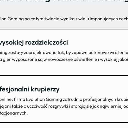
tion Gaming na całym świecie wynika z wielu imponujących cech,
ysokiej rozdzielczości
ng zostały zaprojektowane tak, by zapewniać kinowe wrażenia 
a gier wyposażone są w nowoczesne oświetlenie i wysokiej jako
esjonalni krupierzy
online, firma Evolution Gaming zatrudnia profesjonalnych krup
ą oni także o uczciwość rozgrywki i starają się jak najwierniej
stacjonarnych.