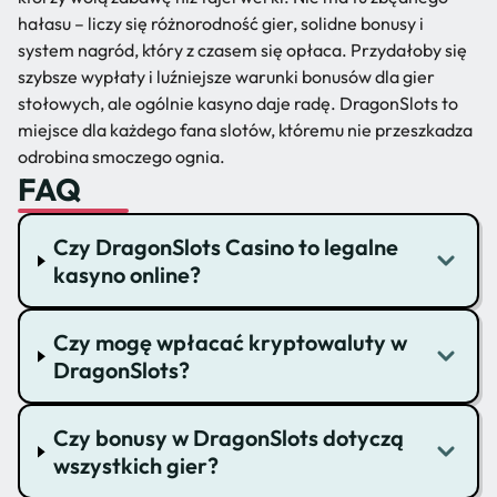
hałasu – liczy się różnorodność gier, solidne bonusy i
system nagród, który z czasem się opłaca. Przydałoby się
szybsze wypłaty i luźniejsze warunki bonusów dla gier
stołowych, ale ogólnie kasyno daje radę. DragonSlots to
miejsce dla każdego fana slotów, któremu nie przeszkadza
odrobina smoczego ognia.
FAQ
Czy DragonSlots Casino to legalne
kasyno online?
Czy mogę wpłacać kryptowaluty w
DragonSlots?
Czy bonusy w DragonSlots dotyczą
wszystkich gier?