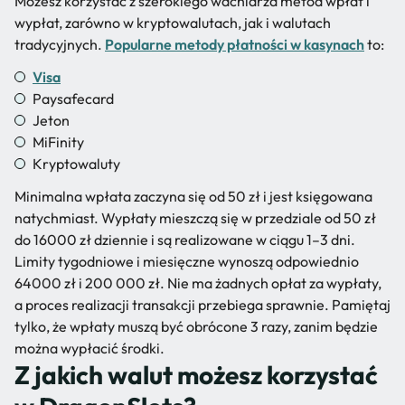
Możesz korzystać z szerokiego wachlarza metod wpłat i
wypłat, zarówno w kryptowalutach, jak i walutach
tradycyjnych.
Popularne metody płatności
w
kasynach
to:
Visa
Paysafecard
Jeton
MiFinity
Kryptowaluty
Minimalna wpłata zaczyna się od 50 zł i jest księgowana
natychmiast. Wypłaty mieszczą się w przedziale od 50 zł
do 16000 zł dziennie i są realizowane w ciągu 1–3 dni.
Limity tygodniowe i miesięczne wynoszą odpowiednio
64000 zł i 200 000 zł. Nie ma żadnych opłat za wypłaty,
a proces realizacji transakcji przebiega sprawnie. Pamiętaj
tylko, że wpłaty muszą być obrócone 3 razy, zanim będzie
można wypłacić środki.
Z jakich walut możesz korzystać