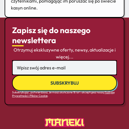
czytelnikami, pomagając im poruszać się po świecie
kasyn online.
Zapisz się do naszego
newslettera
Otrzymuj ekskluzywne oferty, newsy, aktualizacje i
więcej...
Subskrybując, potwierdzasz, że masz ukończone 18 lat i akceptujesz naszą
Politykę
Prywatności i Plików Cookie
.