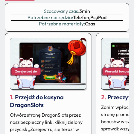
Szacowany czas:
3min
Potrzebne narzędzia:
Telefon,Pc,iPad
Potrzebne materiały:
Czas
Przejdź do kasyna
Przeczyta
DragonSlots
Zanim wpłacisz 
stronę promocji
Otwórz stronę DragonSlots przez
bonusów w swoi
nasz bezpieczny link, kliknij zielony
sprawdź wszys
przycisk „Zarejestruj się teraz” w