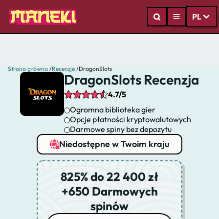
PL
Strona główna
/
Recenzje
/
DragonSlots
DragonSlots Recenzja
4.7/5
Ogromna biblioteka gier
Opcje płatności kryptowalutowych
Darmowe spiny bez depozytu
Niedostępne w Twoim kraju
825% do 22 400 zł
+650 Darmowych
spinów