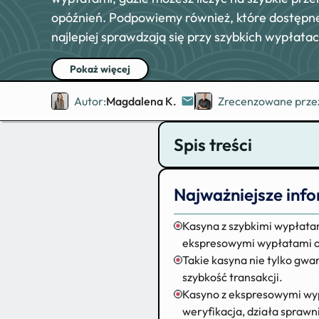
opóźnień. Podpowiemy również, które dostępn
najlepiej sprawdzają się przy szybkich wypłatac
jeszcze przyjemniejsza.
Pokaż więcej
Autor:
Magdalena K.
Zrecenzowane prze
Spis treści
Najważniejsze inf
Kasyna z szybkimi wypłat
ekspresowymi wypłatami o
Takie kasyna nie tylko gwa
szybkość transakcji.
Kasyno z ekspresowymi w
weryfikacja, działa sprawnie