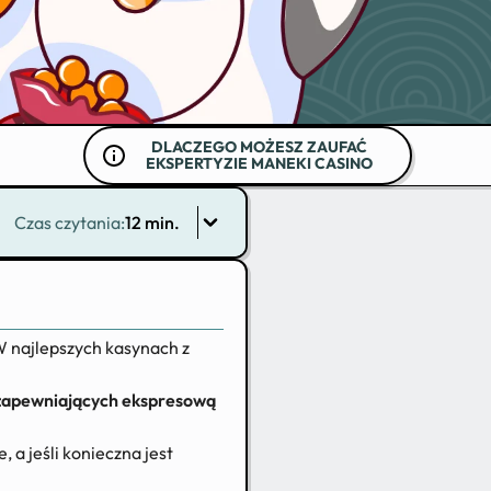
DLACZEGO MOŻESZ ZAUFAĆ
EKSPERTYZIE MANEKI CASINO
Czas czytania:
12 min.
 najlepszych kasynach z
 zapewniających ekspresową
 a jeśli konieczna jest