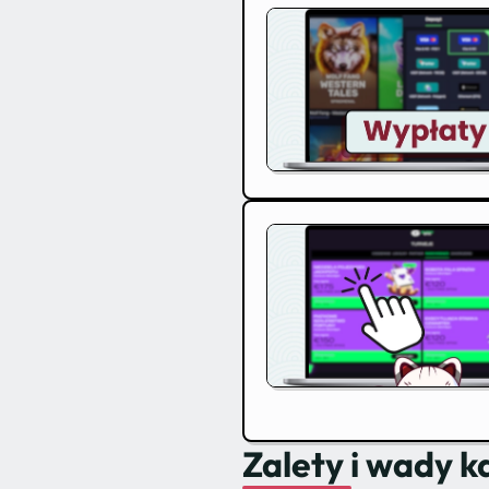
Zalety i wady 