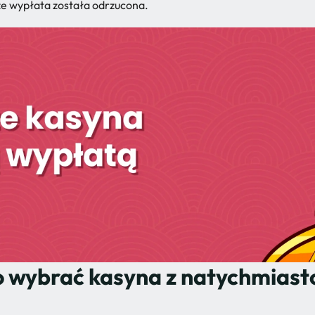
że wypłata została odrzucona.
o wybrać kasyna z natychmias