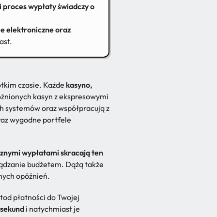
i proces wypłaty świadczy o
le elektroniczne oraz
ast.
ótkim czasie. Każde
kasyno,
różnionych kasyn z ekspresowymi
h systemów oraz współpracują z
raz wygodne portfele
cznymi wypłatami skracają ten
rządzanie budżetem. Dążą także
nych opóźnień.
od płatności do Twojej
u sekund
i natychmiast je