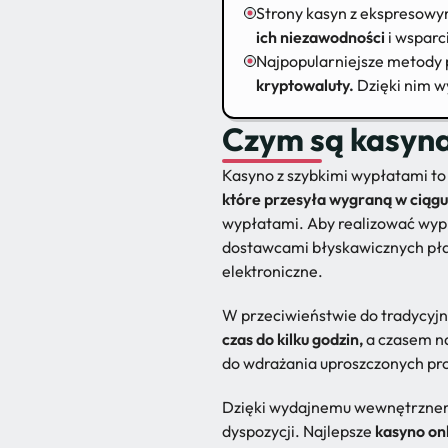
Strony kasyn z ekspresowym
ich niezawodności
i wsparc
Najpopularniejsze metody 
kryptowaluty.
Dzięki nim w
Czym są kasyna
Kasyno z szybkimi wypłatami to 
które przesyła
wygraną w ciągu
wypłatami. Aby realizować wyp
dostawcami błyskawicznych płat
elektroniczne.
W przeciwieństwie do tradycyjny
czas do kilku godzin,
a czasem na
do wdrażania uproszczonych pr
Dzięki wydajnemu wewnętrznemu
dyspozycji. Najlepsze
kasyno on