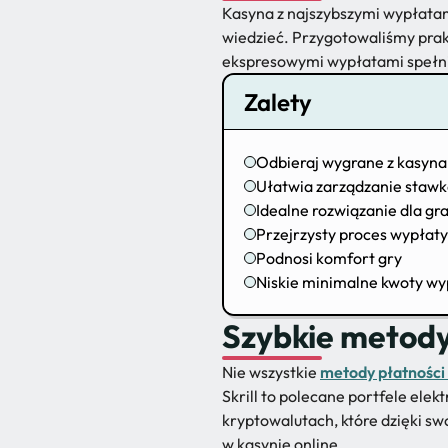
Kasyna z najszybszymi wypłatami
wiedzieć. Przygotowaliśmy prakt
ekspresowymi wypłatami spełni
Zalety
Odbieraj wygrane z kasyna
Ułatwia zarządzanie staw
Idealne rozwiązanie dla gr
Przejrzysty proces wypłaty
Podnosi komfort gry
Niskie minimalne kwoty w
Szybkie metody
Nie wszystkie
metody płatności
Skrill to polecane portfele ele
kryptowalutach, które dzięki sw
w kasynie online.