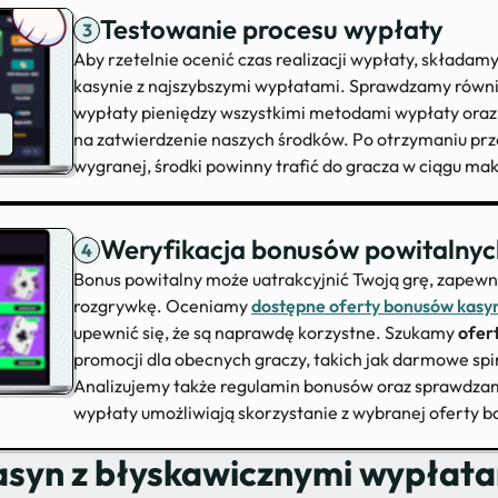
Testowanie procesu wypłaty
Aby rzetelnie ocenić czas realizacji wypłaty, składam
kasynie z najszybszymi wypłatami. Sprawdzamy równi
wypłaty pieniędzy wszystkimi metodami wypłaty oraz c
na zatwierdzenie naszych środków. Po otrzymaniu prz
wygranej, środki powinny trafić do gracza w ciągu ma
Weryfikacja bonusów powitalnyc
Bonus powitalny może uatrakcyjnić Twoją grę, zapewn
rozgrywkę. Oceniamy
dostępne oferty bonusów kas
upewnić się, że są naprawdę korzystne. Szukamy
ofer
promocji dla obecnych graczy, takich jak darmowe spi
Analizujemy także regulamin bonusów oraz sprawdzam
wypłaty umożliwiają skorzystanie z wybranej oferty 
kasyn z błyskawicznymi wypłat