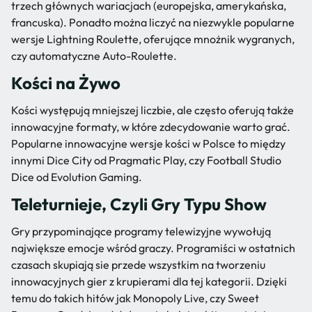
trzech głównych wariacjach (europejska, amerykańska,
francuska). Ponadto można liczyć na niezwykle popularne
wersje Lightning Roulette, oferujące mnożnik wygranych,
czy automatyczne Auto-Roulette.
Kości na Żywo
Kości występują mniejszej liczbie, ale często oferują także
innowacyjne formaty, w które zdecydowanie warto grać.
Popularne innowacyjne wersje kości w Polsce to między
innymi Dice City od Pragmatic Play, czy Football Studio
Dice od Evolution Gaming.
Teleturnieje, Czyli Gry Typu Show
Gry przypominające programy telewizyjne wywołują
największe emocje wśród graczy. Programiści w ostatnich
czasach skupiają sie przede wszystkim na tworzeniu
innowacyjnych gier z krupierami dla tej kategorii. Dzięki
temu do takich hitów jak Monopoly Live, czy Sweet