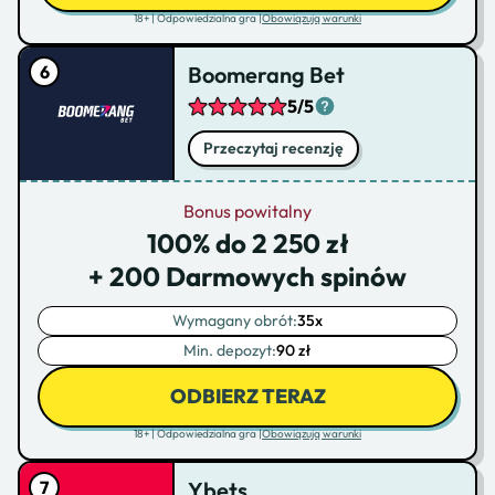
18+ | Odpowiedzialna gra |
Obowiązują warunki
Boomerang Bet
5/5
Przeczytaj recenzję
Bonus powitalny
100% do 2 250 zł
+ 200 Darmowych spinów
Wymagany obrót:
35x
Min. depozyt:
90 zł
ODBIERZ TERAZ
18+ | Odpowiedzialna gra |
Obowiązują warunki
Ybets