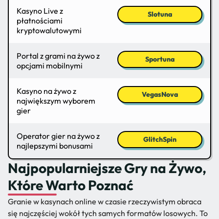
Kasyno Live z
Slotuna
płatnościami
kryptowalutowymi
Portal z grami na żywo z
Sportuna
opcjami mobilnymi
Kasyno na żywo z
VegasNova
największym wyborem
gier
Operator gier na żywo z
GlitchSpin
najlepszymi bonusami
Najpopularniejsze Gry na Żywo,
Które Warto Poznać
Granie w kasynach online w czasie rzeczywistym obraca
się najczęściej wokół tych samych formatów losowych. To