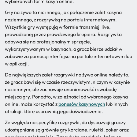
wybieranych form kasyn online.
Gry na żywo to nic innego, jak połączenie zalet kasyna
naziemnego, z rozgrywką na portalu internetowym.
Wszystkie gry występują w formie transmisji live,
prowadzonej przez prawdziwego krupiera. Rozgrywka
odbywa się na profesjonalnym sprzęcie,
wykorzystywanym w kasynach, a gracz bierze udział w
zabawie za pomocą interfejsu na portalu internetowym lub
w aplikacji.
Do największych zalet rozgrywki na żywo online należy to,
że gracz bawi się w czasie rzeczywistym, niczym w kasynie
naziemnym, ale zachowuje anonimowość i swobodę
miejsca gry. Ponadto, w zależności od wybranego kasyna
online, może korzystać z
bonusów kasynowych
lub innych
atrakcji, które usprawnią jego doświadczenie.
Ze względu na specyfikę rozgrywki, do dyspozycji graczy
udostępniane są głównie gry karciane, ruletki, poker oraz