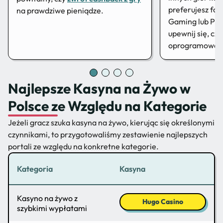
preferujesz for
na prawdziwe pieniądze.
Gaming lub Pra
upewnij się, czy
oprogramowanie
Najlepsze Kasyna na Żywo w
Polsce ze Względu na Kategorie
Jeżeli gracz szuka kasyna na żywo, kierując się określonymi
czynnikami, to przygotowaliśmy zestawienie najlepszych
portali ze względu na konkretne kategorie.
Kategoria
Kasyna
Kasyno na żywo z
Hugo Casino
szybkimi wypłatami