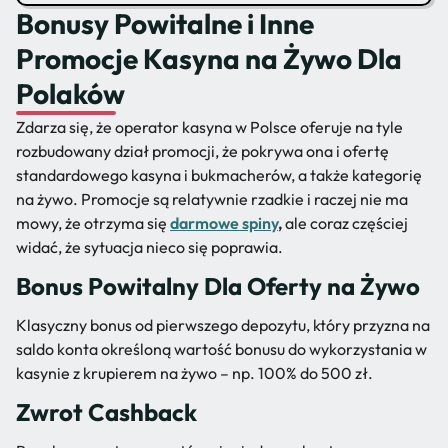
Bonusy Powitalne i Inne
Promocje Kasyna na Żywo Dla
Polaków
Zdarza się, że operator kasyna w Polsce oferuje na tyle
rozbudowany dział promocji, że pokrywa ona i ofertę
standardowego kasyna i bukmacherów, a także kategorię
na żywo. Promocje są relatywnie rzadkie i raczej nie ma
mowy, że otrzyma się
darmowe spiny
,
ale coraz częściej
widać, że sytuacja nieco się poprawia.
Bonus Powitalny Dla Oferty na Żywo
Klasyczny bonus od pierwszego depozytu, który przyzna na
saldo konta określoną wartość bonusu do wykorzystania w
kasynie z krupierem na żywo – np. 100% do 500 zł.
Zwrot Cashback