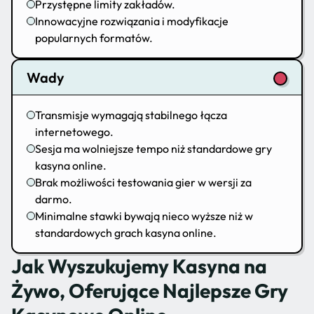
Przystępne limity zakładów.
Innowacyjne rozwiązania i modyfikacje
popularnych formatów.
Wady
Transmisje wymagają stabilnego łącza
internetowego.
Sesja ma wolniejsze tempo niż standardowe gry
kasyna online.
Brak możliwości testowania gier w wersji za
darmo.
Minimalne stawki bywają nieco wyższe niż w
standardowych grach kasyna online.
Jak Wyszukujemy Kasyna na
Żywo, Oferujące Najlepsze Gry