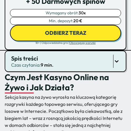
+ 50 Darmowych spinów
Wymagany obrót:
30x
Min. depozyt:
20 €
ODBIERZ TERAZ
18+ | Odpowiedzialna gra |
Obowiązują warunki
Spis treści
Czas czytania:
9 min.
Czym Jest Kasyno Online na
Żywo i Jak Działa?
Sekcja kasyna na żywo wyrosła na kluczową kategorię
rozgrywki każdego topowego serwisu, oferującego gry
losowe w Internecie. Początkowo była ciekawostką, ale z
biegiem lat – wraz z rosnącą jakością prędkości Internetu
w domach odbiorców – stała się jedną z najchętniej