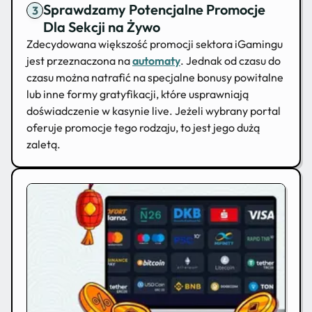
Sprawdzamy Potencjalne Promocje
Dla Sekcji na Żywo
Zdecydowana większość promocji sektora iGamingu
jest przeznaczona na
automaty
. Jednak od czasu do
czasu można natrafić na specjalne bonusy powitalne
lub inne formy gratyfikacji, które usprawniają
doświadczenie w kasynie live. Jeżeli wybrany portal
oferuje promocje tego rodzaju, to jest jego dużą
zaletą.