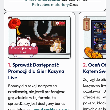
Potrzebne materiały:
Czas
Sprawdź Dostępność
Oceń Ofe
Promocji dla Gier Kasyna
Kątem Swoic
Live
Zajrzyj do biblio
kasynowe live 
Bonusy dla sekcji na żywo są
oczekiwań. Upew
rzadkością, ale jeżeli preferujesz
ofercie są Twoj
grę właśnie w tej formie, to
pokera, blackjac
sprawdź, czy jest dostępny bonus
innych gier kar
powitalny, czy
zwrot cashback
z gry