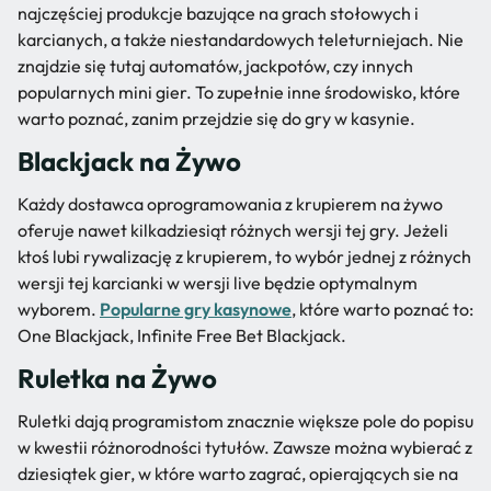
najczęściej produkcje bazujące na grach stołowych i
karcianych, a także niestandardowych teleturniejach. Nie
znajdzie się tutaj automatów, jackpotów, czy innych
popularnych mini gier. To zupełnie inne środowisko, które
warto poznać, zanim przejdzie się do gry w kasynie.
Blackjack na Żywo
Każdy dostawca oprogramowania z krupierem na żywo
oferuje nawet kilkadziesiąt różnych wersji tej gry. Jeżeli
ktoś lubi rywalizację z krupierem, to wybór jednej z różnych
wersji tej karcianki w wersji live będzie optymalnym
wyborem.
Popularne gry kasynowe
, które warto poznać to:
One Blackjack, Infinite Free Bet Blackjack.
Ruletka na Żywo
Ruletki dają programistom znacznie większe pole do popisu
w kwestii różnorodności tytułów. Zawsze można wybierać z
dziesiątek gier, w które warto zagrać, opierających sie na