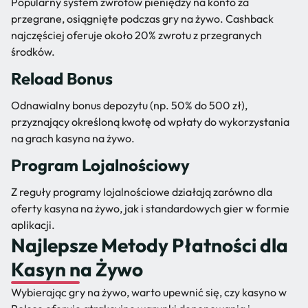
Popularny system zwrotów pieniędzy na konto za
przegrane, osiągnięte podczas gry na żywo. Cashback
najczęściej oferuje około 20% zwrotu z przegranych
środków.
Reload Bonus
Odnawialny bonus depozytu (np. 50% do 500 zł),
przyznający określoną kwotę od wpłaty do wykorzystania
na grach kasyna na żywo.
Program Lojalnościowy
Z reguły programy lojalnościowe działają zarówno dla
oferty kasyna na żywo, jak i standardowych gier w formie
aplikacji.
Najlepsze Metody Płatności dla
Kasyn na Żywo
Wybierając gry na żywo, warto upewnić się, czy kasyno w