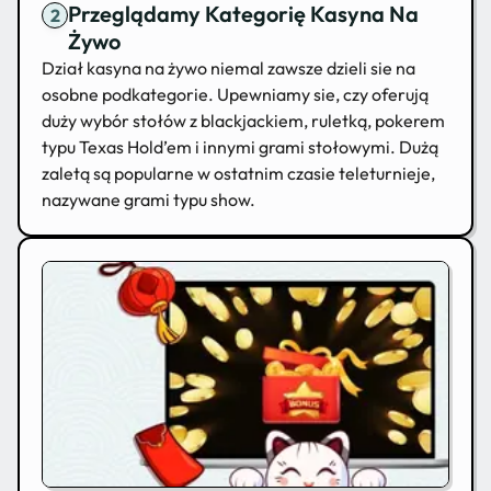
Przeglądamy Kategorię Kasyna Na
Żywo
Dział kasyna na żywo niemal zawsze dzieli sie na
osobne podkategorie. Upewniamy sie, czy oferują
duży wybór stołów z blackjackiem, ruletką, pokerem
typu Texas Hold’em i innymi grami stołowymi. Dużą
zaletą są popularne w ostatnim czasie teleturnieje,
nazywane grami typu show.