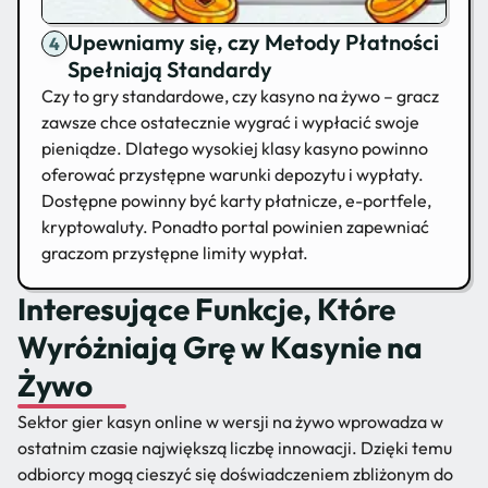
Upewniamy się, czy Metody Płatności
Spełniają Standardy
Czy to gry standardowe, czy kasyno na żywo – gracz
zawsze chce ostatecznie wygrać i wypłacić swoje
pieniądze. Dlatego wysokiej klasy kasyno powinno
oferować przystępne warunki depozytu i wypłaty.
Dostępne powinny być karty płatnicze, e-portfele,
kryptowaluty. Ponadto portal powinien zapewniać
graczom przystępne limity wypłat.
Interesujące Funkcje, Które
Wyróżniają Grę w Kasynie na
Żywo
Sektor gier kasyn online w wersji na żywo wprowadza w
ostatnim czasie największą liczbę innowacji. Dzięki temu
odbiorcy mogą cieszyć się doświadczeniem zbliżonym do