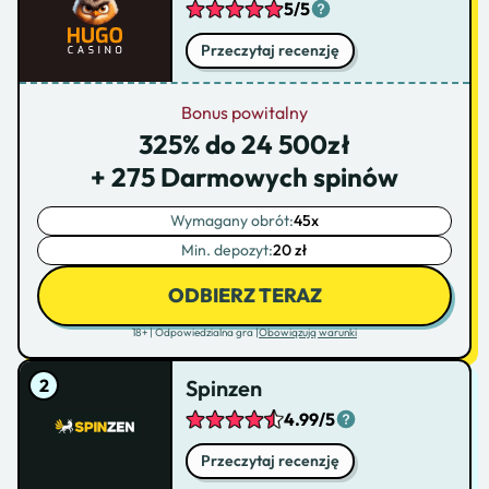
5/5
Przeczytaj recenzję
Bonus powitalny
325% do 24 500zł
+ 275 Darmowych spinów
Wymagany obrót:
45x
Min. depozyt:
20 zł
ODBIERZ TERAZ
18+ | Odpowiedzialna gra |
Obowiązują warunki
Spinzen
4.99/5
Przeczytaj recenzję