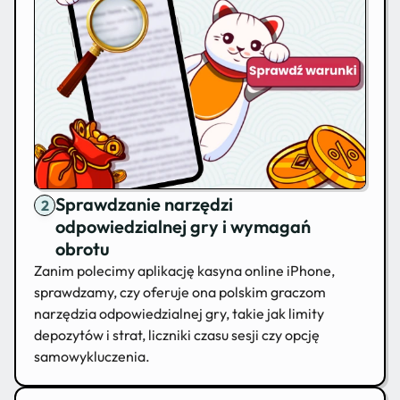
Sprawdzanie narzędzi
odpowiedzialnej gry i wymagań
obrotu
Zanim polecimy aplikację kasyna online iPhone,
sprawdzamy, czy oferuje ona polskim graczom
narzędzia odpowiedzialnej gry, takie jak limity
depozytów i strat, liczniki czasu sesji czy opcję
samowykluczenia.