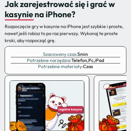
Jak zarejestrować się i grać w
kasynie na iPhone?
Rozpoczęcie gry w kasynie na iPhone jest szybkie i proste,
nawet jeśli robisz to po raz pierwszy. Wykonaj te proste
kroki, aby rozpocząć grę.
Szacowany czas:
5min
Potrzebne narzędzia:
Telefon,Pc,iPad
Potrzebne materiały:
Czas