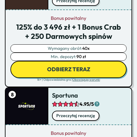
Przeczytaj recenzję
Bonus powitalny
125% do 3 496 zł + 1 Bonus Crab
+ 250 Darmowych spinów
Wymagany obrót:
40x
Min. depozyt:
90 zł
ODBIERZ TERAZ
18+ | Odpowiedzialna gra |
Obowiązują warunki
Sportuna
4.95/5
Przeczytaj recenzję
Bonus powitalny