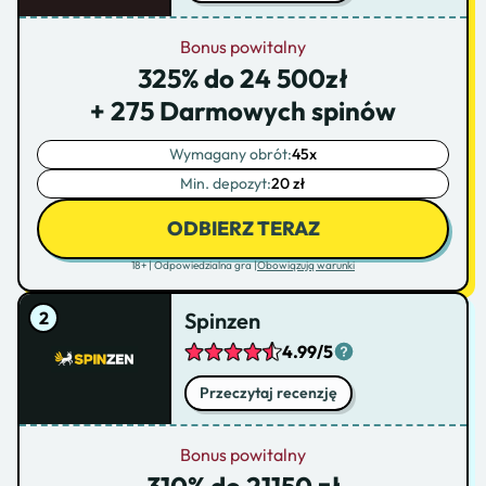
Bonus powitalny
325% do 24 500zł
+ 275 Darmowych spinów
Wymagany obrót:
45x
Min. depozyt:
20 zł
ODBIERZ TERAZ
18+ | Odpowiedzialna gra |
Obowiązują warunki
Spinzen
4.99/5
Przeczytaj recenzję
Bonus powitalny