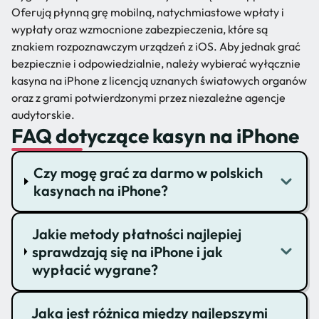
Oferują płynną grę mobilną, natychmiastowe wpłaty i
wypłaty oraz wzmocnione zabezpieczenia, które są
znakiem rozpoznawczym urządzeń z iOS. Aby jednak grać
bezpiecznie i odpowiedzialnie, należy wybierać wyłącznie
kasyna na iPhone z licencją uznanych światowych organów
oraz z grami potwierdzonymi przez niezależne agencje
audytorskie.
FAQ dotyczące kasyn na iPhone
Czy mogę grać za darmo w polskich
kasynach na iPhone?
Jakie metody płatności najlepiej
sprawdzają się na iPhone i jak
wypłacić wygrane?
Jaka jest różnica między najlepszymi