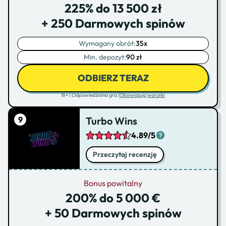
225% do 13 500 zł
+ 250 Darmowych spinów
Wymagany obrót:
35x
Min. depozyt:
90 zł
ODBIERZ TERAZ
18+ | Odpowiedzialna gra |
Obowiązują warunki
Turbo Wins
4.89/5
Przeczytaj recenzję
Bonus powitalny
200% do 5 000 €
+ 50 Darmowych spinów