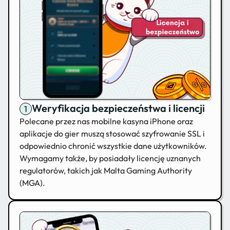
Weryfikacja bezpieczeństwa i licencji
Polecane przez nas mobilne kasyna iPhone oraz
aplikacje do gier muszą stosować szyfrowanie SSL i
odpowiednio chronić wszystkie dane użytkowników.
Wymagamy także, by posiadały licencję uznanych
regulatorów, takich jak Malta Gaming Authority
(MGA).