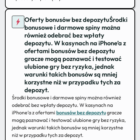
Oferty bonusów bez depozytuŚrodki
bonusowe i darmowe spiny można
również odebrać bez wpłaty
depozytu. W kasynach na iPhone’a z
ofertami bonusów bez depozytu
gracze mogą poznawać i testować
ulubione gry bez ryzyka, jednak
warunki takich bonusów są mniej
korzystne niż w przypadku tych za
depozyt.
Środki bonusowe i darmowe spiny można również
odebrać bez wpłaty depozytu. W kasynach na
iPhone’a z ofertami
bonusów bez depozytu
gracze
mogą poznawać i testować ulubione gry bez ryzyka,
jednak warunki takich bonusów są mniej korzystne
niż w przypadku tych za depozyt.