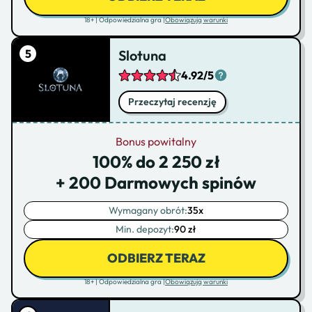
18+ | Odpowiedzialna gra |
Obowiązują warunki
Slotuna
4.92/5
Przeczytaj recenzję
Bonus powitalny
100% do 2 250 zł
+ 200 Darmowych spinów
Wymagany obrót:
35x
Min. depozyt:
90 zł
ODBIERZ TERAZ
18+ | Odpowiedzialna gra |
Obowiązują warunki