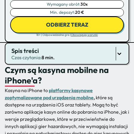
Wymagany obrót:
30x
Min. depozyt:
20 €
ODBIERZ TERAZ
18+ | Odpowiedzialna gra |
Obowiązują warunki
Spis treści
Czas czytania:
8 min.
Czym są kasyna mobilne na
iPhone'a?
Kasyna na iPhone to
platformy kasynowe
zoptymalizowane pod urządzenia mobilne
,
które są
dostępne na urządzenia iOS oraz tablety. Mogą to być
zarówno aplikacje kasyn online do pobrania na iPhone, jak i
wersje przeglądarkowe, które w przeciwieństwie do
innych aplikacji gier hazardowych, nie wymagają instalacji
i pozwalają na natychmiastowy dostęp do gier kasynowych