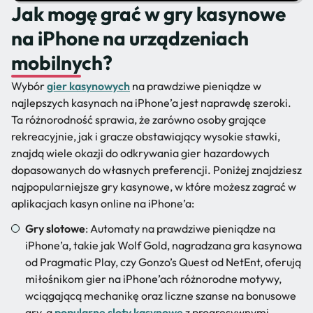
Jak mogę grać w gry kasynowe
na iPhone na urządzeniach
mobilnych?
Wybór
gier kasynowych
na prawdziwe pieniądze w
najlepszych kasynach na iPhone’a jest naprawdę szeroki.
Ta różnorodność sprawia, że zarówno osoby grające
rekreacyjnie, jak i gracze obstawiający wysokie stawki,
znajdą wiele okazji do odkrywania gier hazardowych
dopasowanych do własnych preferencji. Poniżej znajdziesz
najpopularniejsze gry kasynowe, w które możesz zagrać w
aplikacjach kasyn online na iPhone’a:
Gry slotowe
: Automaty na prawdziwe pieniądze na
iPhone’a, takie jak Wolf Gold, nagradzana gra kasynowa
od Pragmatic Play, czy Gonzo’s Quest od NetEnt, oferują
miłośnikom gier na iPhone’ach różnorodne motywy,
wciągającą mechanikę oraz liczne szanse na bonusowe
gry, a
popularne sloty kasynowe
z progresywnymi