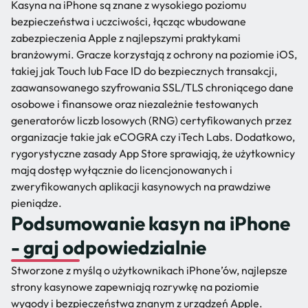
Kasyna na iPhone są znane z wysokiego poziomu
bezpieczeństwa i uczciwości, łącząc wbudowane
zabezpieczenia Apple z najlepszymi praktykami
branżowymi. Gracze korzystają z ochrony na poziomie iOS,
takiej jak Touch lub Face ID do bezpiecznych transakcji,
zaawansowanego szyfrowania SSL/TLS chroniącego dane
osobowe i finansowe oraz niezależnie testowanych
generatorów liczb losowych (RNG) certyfikowanych przez
organizacje takie jak eCOGRA czy iTech Labs. Dodatkowo,
rygorystyczne zasady App Store sprawiają, że użytkownicy
mają dostęp wyłącznie do licencjonowanych i
zweryfikowanych aplikacji kasynowych na prawdziwe
pieniądze.
Podsumowanie kasyn na iPhone
- graj odpowiedzialnie
Stworzone z myślą o użytkownikach iPhone’ów, najlepsze
strony kasynowe zapewniają rozrywkę na poziomie
wygody i bezpieczeństwa znanym z urządzeń Apple.