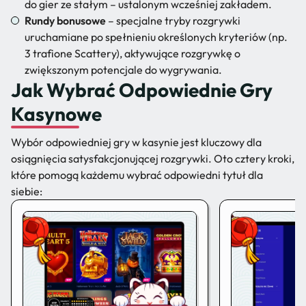
do gier ze stałym – ustalonym wcześniej zakładem.
Rundy bonusowe
– specjalne tryby rozgrywki
uruchamiane po spełnieniu określonych kryteriów (np.
3 trafione Scattery), aktywujące rozgrywkę o
zwiększonym potencjale do wygrywania.
Jak Wybrać Odpowiednie Gry
Kasynowe
Wybór odpowiedniej gry w kasynie jest kluczowy dla
osiągnięcia satysfakcjonującej rozgrywki. Oto cztery kroki,
które pomogą każdemu wybrać odpowiedni tytuł dla
siebie: