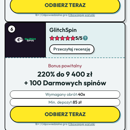
ODBIERZ TERAZ
18+ | Odpowiedzialna gra |
Obowiązują warunki
GlitchSpin
5/5
Przeczytaj recenzję
Bonus powitalny
220% do 9 400 zł
+ 100 Darmowych spinów
Wymagany obrót:
40x
Min. depozyt:
85 zł
ODBIERZ TERAZ
18+ | Odpowiedzialna gra |
Obowiązują warunki