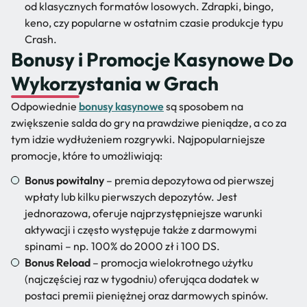
od klasycznych formatów losowych. Zdrapki, bingo,
keno, czy popularne w ostatnim czasie produkcje typu
Crash.
Bonusy i Promocje Kasynowe Do
Wykorzystania w Grach
Odpowiednie
bonusy kasynowe
są sposobem na
zwiększenie salda do gry na prawdziwe pieniądze, a co za
tym idzie wydłużeniem rozgrywki. Najpopularniejsze
promocje, które to umożliwiają:
Bonus powitalny
– premia depozytowa od pierwszej
wpłaty lub kilku pierwszych depozytów. Jest
jednorazowa, oferuje najprzystępniejsze warunki
aktywacji i często występuje także z darmowymi
spinami – np. 100% do 2000 zł i 100 DS.
Bonus Reload
– promocja wielokrotnego użytku
(najczęściej raz w tygodniu) oferująca dodatek w
postaci premii pieniężnej oraz darmowych spinów.