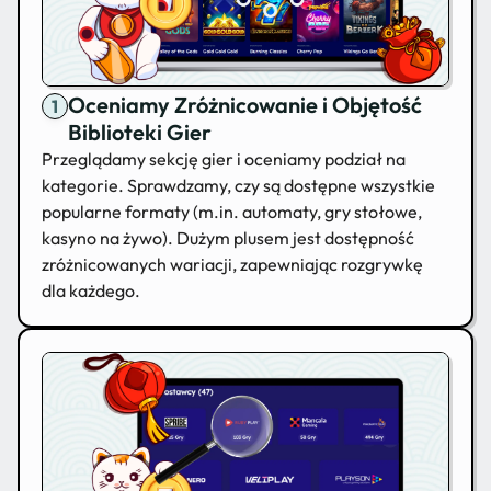
Oceniamy Zróżnicowanie i Objętość
Biblioteki Gier
Przeglądamy sekcję gier i oceniamy podział na
kategorie. Sprawdzamy, czy są dostępne wszystkie
popularne formaty (m.in. automaty, gry stołowe,
kasyno na żywo). Dużym plusem jest dostępność
zróżnicowanych wariacji, zapewniając rozgrywkę
dla każdego.