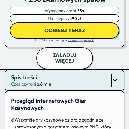
Wymagany obrót:
35x
Min. depozyt:
90 zł
ODBIERZ TERAZ
18+ | Odpowiedzialna gra |
Obowiązują warunki
ZAŁADUJ
WIĘCEJ
Spis treści
Czas czytania:
6 min.
Przegląd Internetowych Gier
Kasynowych
Wszystkie gry kasynowe działają zgodnie ze
sprawdzonym algorytmem losowym RNG, który