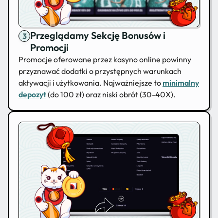
Przeglądamy Sekcję Bonusów i
Promocji
Promocje oferowane przez kasyno online powinny
przyznawać dodatki o przystępnych warunkach
aktywacji i użytkowania. Najważniejsze to
minimalny
depozyt
(do 100 zł) oraz niski obrót (30-40X).