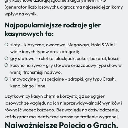
gry kasynowe działają zgodnie z algorytmem RNG
(generator liczb losowych), a gracz ma najczęściej znikomy
wpływ na wynik.
Najpopularniejsze rodzaje gier
kasynowych to:
sloty – klasyczne, owocowe, Megaways, Hold & Win i
wiele innych typów oraz kategorii;
gry stołowe – ruletka, blackjack, poker, bakarat, kości;
kasyno na żywo – gry stołowe oraz zabawy typu show w
wersji transmisji na żywo;
innowacyjne gry specjalne – zdrapki, gry typu Crash,
keno, bingo i inne.
Użytkownicy kasyn chętnie korzystają z usług gier
losowych ze względu na ich nieprzewidywalność wyników i
równość wobec każdego. Bez względu na doświadczenie,
każdy gracz ma identyczne szanse na trafienie wygranej.
Najważniejsze Pojęcia o Grach,