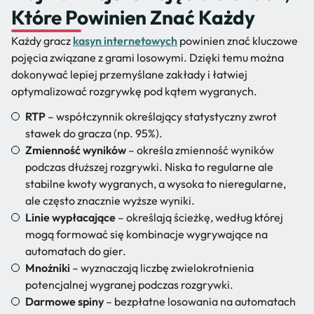
Które Powinien Znać Każdy
Każdy gracz
kasyn internetowych
powinien znać kluczowe
pojęcia związane z grami losowymi. Dzięki temu można
dokonywać lepiej przemyślane zakłady i łatwiej
optymalizować rozgrywkę pod kątem wygranych.
RTP
– współczynnik określający statystyczny zwrot
stawek do gracza (np. 95%).
Zmienność wyników
– określa zmienność wyników
podczas dłuższej rozgrywki. Niska to regularne ale
stabilne kwoty wygranych, a wysoka to nieregularne,
ale często znacznie wyższe wyniki.
Linie wypłacające
– określają ścieżkę, według której
mogą formować się kombinacje wygrywające na
automatach do gier.
Mnożniki
– wyznaczają liczbę zwielokrotnienia
potencjalnej wygranej podczas rozgrywki.
Darmowe spiny
– bezpłatne losowania na automatach