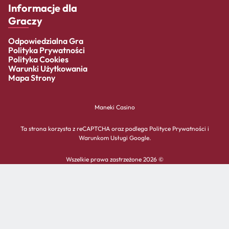
Informacje dla
Graczy
Odpowiedzialna Gra
Polityka Prywatności
Polityka Cookies
Warunki Użytkowania
Mapa Strony
Maneki Casino
Ta strona korzysta z reCAPTCHA oraz podlega Polityce Prywatności i
Warunkom Usługi Google.
Wszelkie prawa zastrzeżone 2026 ©