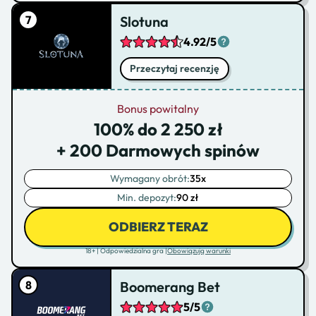
Slotuna
4.92/5
Przeczytaj recenzję
Bonus powitalny
100% do 2 250 zł
+ 200 Darmowych spinów
Wymagany obrót:
35x
Min. depozyt:
90 zł
ODBIERZ TERAZ
18+ | Odpowiedzialna gra |
Obowiązują warunki
Boomerang Bet
5/5