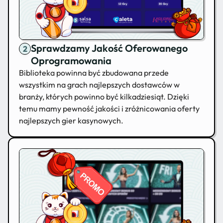
Sprawdzamy Jakość Oferowanego
Oprogramowania
Biblioteka powinna być zbudowana przede
wszystkim na grach najlepszych dostawców w
branży, których powinno być kilkadziesiąt. Dzięki
temu mamy pewność jakości i zróżnicowania oferty
najlepszych gier kasynowych.