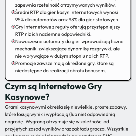
zapewnia rzetelność otrzymywanych wyników.
Średni RTP dla gier kasyn internetowych wynosi
95% dla automatów oraz 98% dla gier stołowych.
Gry internetowe z reguły oferują przystępniejszy
RTP niż ich naziemne odpowiedniki.
Nowoczesne automaty do gier wprowadzają liczne
mechaniki zwiększające dynamikę rozgrywki, ale
nie wpływające w dużym stopniu na ich RTP.
Promocje zawsze mają określone gry, które są
niedostępne do realizacji obrotu bonusem.
Czym są Internetowe Gry
Kasynowe?
Grami kasynowymi określa się niewielkie, proste zabawy,
które losują wynik i wypłacają (lub nie) odpowiednią
nagrodę. Wygraną otrzymuje się w zależności od
przyjętych zasad wyników oraz zakładu gracza. Wszystkie