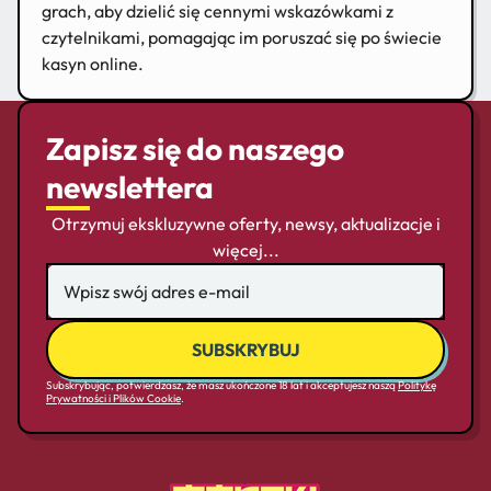
grach, aby dzielić się cennymi wskazówkami z
czytelnikami, pomagając im poruszać się po świecie
kasyn online.
Zapisz się do naszego
newslettera
Otrzymuj ekskluzywne oferty, newsy, aktualizacje i
więcej...
Subskrybując, potwierdzasz, że masz ukończone 18 lat i akceptujesz naszą
Politykę
Prywatności i Plików Cookie
.