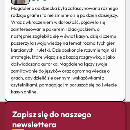
Magdalena od dziecka była zafascynowana różnego
rodzaju grami i to nie zmieniło się po dzień dzisiejszy.
Wraz z wkroczeniem w dorosłość, pojawiło się
zainteresowanie pokerem i blackjackiem, a
następnie zagłębiła się w świat kasyn, dzięki czemu
poszerzyła swoją wiedzę na temat rozmaitych gier
karcianych i ruletki. Dziś doskonale rozumie tajniki i
strategie, które wiążą się z każdą rozgrywką, a jako
doświadczona autorka, Magdalena łączy swoje
zamiłowanie do języków oraz ogromną wiedzę o
grach, aby dzielić się cennymi wskazówkami z
czytelnikami, pomagając im poruszać się po świecie
kasyn online.
Zapisz się do naszego
newslettera