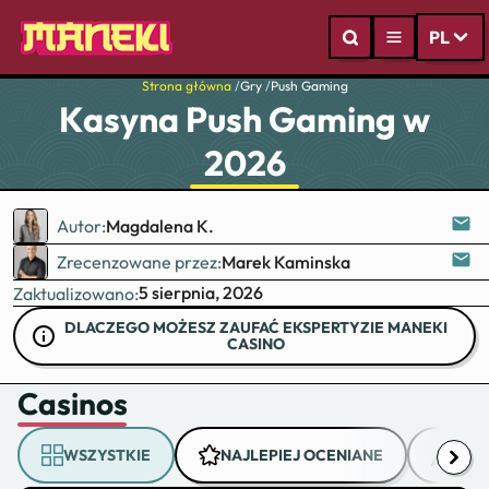
PL
Strona główna
/
Gry
/
Push Gaming
Kasyna Push Gaming w
2026
Autor:
Magdalena K.
Zrecenzowane przez:
Marek Kaminska
5 sierpnia, 2026
Zaktualizowano:
DLACZEGO MOŻESZ ZAUFAĆ EKSPERTYZIE MANEKI
CASINO
Casinos
WSZYSTKIE
NAJLEPIEJ OCENIANE
NOW