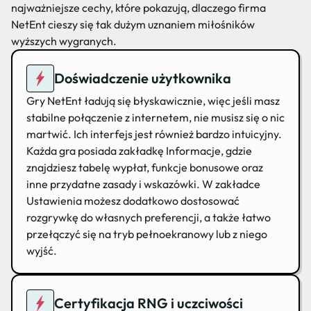
najważniejsze cechy, które pokazują, dlaczego firma
NetEnt cieszy się tak dużym uznaniem miłośników
wyższych wygranych.
Doświadczenie użytkownika
Gry NetEnt ładują się błyskawicznie, więc jeśli masz
stabilne połączenie z internetem, nie musisz się o nic
martwić. Ich interfejs jest również bardzo intuicyjny.
Każda gra posiada zakładkę Informacje, gdzie
znajdziesz tabelę wypłat, funkcje bonusowe oraz
inne przydatne zasady i wskazówki. W zakładce
Ustawienia możesz dodatkowo dostosować
rozgrywkę do własnych preferencji, a także łatwo
przełączyć się na tryb pełnoekranowy lub z niego
wyjść.
Certyfikacja RNG i uczciwości