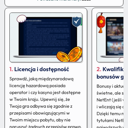
Licencja i dostępność
Kwalifiku
bonusów gr
Sprawdź, jaką międzynarodową
licencję hazardową posiada
Bonusy i aktual
operator i czy kasyno jest dostępne
świetne, ale sp
w Twoim kraju. Upewnij się, że
NetEnt (jeśli w 
Twoja gra odbywa się zgodnie z
i wliczają się 
przepisami obowiązującymi w
Dzięki temu moż
Twoim miejscu pobytu, aby nie
tytułami NetEn
naruszyć żadnych przepisów prawa.
najwyższych w