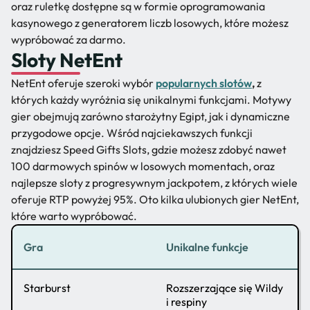
oraz ruletkę dostępne są w formie oprogramowania
kasynowego z generatorem liczb losowych, które możesz
wypróbować za darmo.
Sloty NetEnt
NetEnt oferuje szeroki wybór
popularnych slotów
,
z
których każdy wyróżnia się unikalnymi funkcjami. Motywy
gier obejmują zarówno starożytny Egipt, jak i dynamiczne
przygodowe opcje. Wśród najciekawszych funkcji
znajdziesz Speed Gifts Slots, gdzie możesz zdobyć nawet
100 darmowych spinów w losowych momentach, oraz
najlepsze sloty z progresywnym jackpotem, z których wiele
oferuje RTP powyżej 95%. Oto kilka ulubionych gier NetEnt,
które warto wypróbować.
Gra
Unikalne funkcje
Starburst
Rozszerzające się Wildy
i respiny