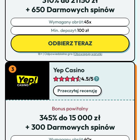
310% do 21150 zł
+ 650 Darmowych spinów
Wymagany obrót:
45x
Min. depozyt:
100 zł
ODBIERZ TERAZ
18+ | Odpowiedzialna gra |
Obowiązują warunki
Yep Casino
4.5/5
Przeczytaj recenzję
Bonus powitalny
345% do 15 000 zł
+ 300 Darmowych spinów
Wymagany obrót:
40x