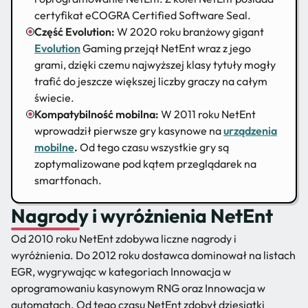
certyfikat eCOGRA Certified Software Seal.
Część Evolution:
W 2020 roku branżowy gigant
Evolution
Gaming przejął NetEnt wraz z jego
grami, dzięki czemu najwyższej klasy tytuły mogły
trafić do jeszcze większej liczby graczy na całym
świecie.
Kompatybilność mobilna:
W 2011 roku NetEnt
wprowadził pierwsze gry kasynowe na
urządzenia
mobilne
.
Od tego czasu wszystkie gry są
zoptymalizowane pod kątem przeglądarek na
smartfonach.
Nagrody i wyróżnienia NetEnt
Od 2010 roku NetEnt zdobywa liczne nagrody i
wyróżnienia. Do 2012 roku dostawca dominował na listach
EGR, wygrywając w kategoriach Innowacja w
oprogramowaniu kasynowym RNG oraz Innowacja w
automatach. Od tego czasu NetEnt zdobył dziesiątki