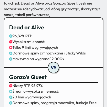
takich jak Dead or Alive oraz Gonzo’s Quest. Jeśli nie
możesz się zdecydować, od której gry zacząć, skorzystaj z
naszej tabeli porównawczej.
Dead or Alive
96,82% RTP
Wysoka zmienność
Tylko 9 linii wygrywających
Darmowe spiny z mnożnikami i Sticky Wilds
Maksymalna wygrana 12 000x
Gonzo's Quest
Niższy RTP 95,97%
Średnio-wysoka zmienność
20 linii wygrywających
Darmowe spiny, progresja mnożnika, funkcja Free