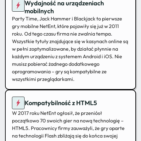
Wydajność na urządzeniach
mobilnych
Party Time, Jack Hammer i Blackjack to pierwsze
gry mobilne NetEnt, które pojawiły się już w 2011
roku. Od tego czasu firma nie zwalnia tempa.
Wszystkie tytuły znajdujące się w kasynach online są
w pełni zoptymalizowane, by działać płynnie na
każdym urządzeniu z systemem Android i iOS. Nie
musisz pobierać żadnego dodatkowego
oprogramowania – gry są kompatybilne ze
wszystkimi przeglądarkami.
Kompatybilność z HTML5
W 2017 roku NetEnt ogłosił, że przeniósł
początkowo 70 swoich gier na nową technologię –
HTML5. Pracownicy firmy zauważyli, że gry oparte
na technologii Flash zbliżają się do końca swojej