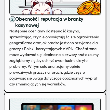
Obecność i reputacja w branży
kasynowej
Następnie oceniamy dostępność kasyna,
sprawdzając, czy nie obowiązują ścisłe ograniczenia
geograficzne oraz jak bardzo jest ono przyjazne dla
graczy z Polski, korzystających z VPN. Choć strona
może wydawać się idealna na pierwszy rzut oka, my
zagłębiamy się, by odkryć ewentualne ukryte
problemy. W tym celu analizujemy opinie
prawdziwych graczy na forach, gdzie często
pojawiają się uwagi dotyczące opóźnionych wypłat
czy zmieniających się warunków.