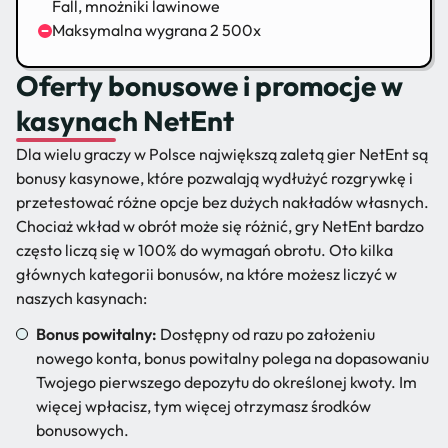
Fall, mnożniki lawinowe
Maksymalna wygrana 2 500x
Oferty bonusowe i promocje w
kasynach NetEnt
Dla wielu graczy w Polsce największą zaletą gier NetEnt są
bonusy kasynowe, które pozwalają wydłużyć rozgrywkę i
przetestować różne opcje bez dużych nakładów własnych.
Chociaż wkład w obrót może się różnić, gry NetEnt bardzo
często liczą się w 100% do wymagań obrotu. Oto kilka
głównych kategorii bonusów, na które możesz liczyć w
naszych kasynach:
Bonus powitalny:
Dostępny od razu po założeniu
nowego konta, bonus powitalny polega na dopasowaniu
Twojego pierwszego depozytu do określonej kwoty. Im
więcej wpłacisz, tym więcej otrzymasz środków
bonusowych.