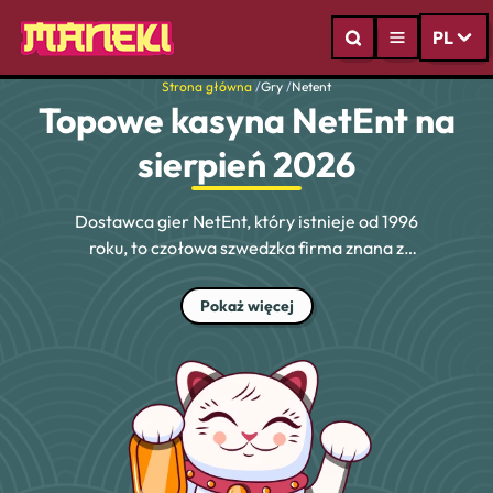
PL
Strona główna
/
Gry
/
Netent
Topowe kasyna NetEnt na
sierpień 2026
Dostawca gier NetEnt, który istnieje od 1996
roku, to czołowa szwedzka firma znana z
innowacyjnego podejścia do gier kasynowych
online. Imponujące portfolio firmy NetEnt
Pokaż więcej
obejmuje popularne automaty z efektowną
grafiką i ciekawymi funkcjami, co pozwoliło
marce zbudować silną pozycję w branży gier
online. Nasi eksperci wybrali najlepsze strony z
grami online współpracujące z tym dostawcą i
możesz zajrzeć poniżej, aby poznać pełną listę
kasyn oraz najlepsze propozycje gier.