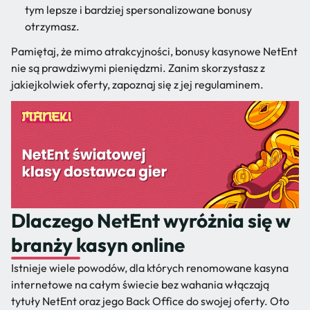
tym lepsze i bardziej spersonalizowane bonusy
otrzymasz.
Pamiętaj, że mimo atrakcyjności, bonusy kasynowe NetEnt
nie są prawdziwymi pieniędzmi. Zanim skorzystasz z
jakiejkolwiek oferty, zapoznaj się z jej regulaminem.
Dlaczego NetEnt wyróżnia się w
branży kasyn online
Istnieje wiele powodów, dla których renomowane kasyna
internetowe na całym świecie bez wahania włączają
tytuły NetEnt oraz jego Back Office do swojej oferty. Oto