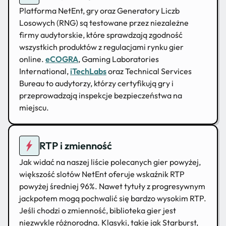
Platforma NetEnt, gry oraz Generatory Liczb
Losowych (RNG) są testowane przez niezależne
firmy audytorskie, które sprawdzają zgodność
wszystkich produktów z regulacjami rynku gier
online.
eCOGRA
, Gaming Laboratories
International,
iTechLabs
oraz Technical Services
Bureau to audytorzy, którzy certyfikują gry i
przeprowadzają inspekcje bezpieczeństwa na
miejscu.
RTP i zmienność
Jak widać na naszej liście polecanych gier powyżej,
większość slotów NetEnt oferuje wskaźnik RTP
powyżej średniej 96%. Nawet tytuły z progresywnym
jackpotem mogą pochwalić się bardzo wysokim RTP.
Jeśli chodzi o zmienność, biblioteka gier jest
niezwykle różnorodna. Klasyki, takie jak Starburst,