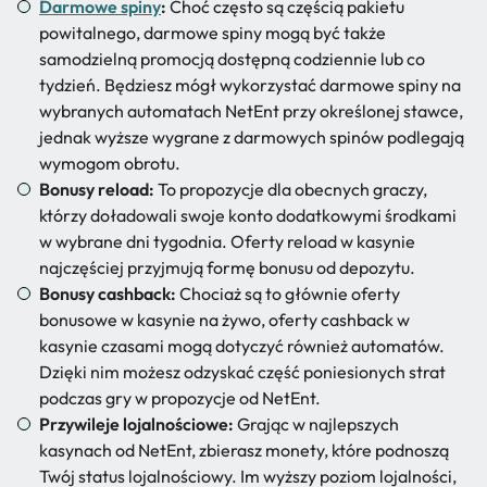
Darmowe spiny
:
Choć często są częścią pakietu
powitalnego, darmowe spiny mogą być także
samodzielną promocją dostępną codziennie lub co
tydzień. Będziesz mógł wykorzystać darmowe spiny na
wybranych automatach NetEnt przy określonej stawce,
jednak wyższe wygrane z darmowych spinów podlegają
wymogom obrotu.
Bonusy reload:
To propozycje dla obecnych graczy,
którzy doładowali swoje konto dodatkowymi środkami
w wybrane dni tygodnia. Oferty reload w kasynie
najczęściej przyjmują formę bonusu od depozytu.
Bonusy cashback:
Chociaż są to głównie oferty
bonusowe w kasynie na żywo, oferty cashback w
kasynie czasami mogą dotyczyć również automatów.
Dzięki nim możesz odzyskać część poniesionych strat
podczas gry w propozycje od NetEnt.
Przywileje lojalnościowe:
Grając w najlepszych
kasynach od NetEnt, zbierasz monety, które podnoszą
Twój status lojalnościowy. Im wyższy poziom lojalności,