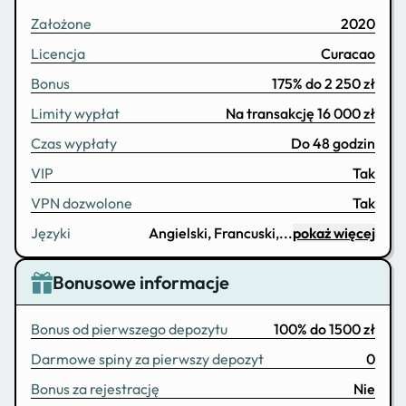
Założone
2020
Licencja
Curacao
Bonus
175% do 2 250 zł
Limity wypłat
Na transakcję 16 000 zł
Czas wypłaty
Do 48 godzin
VIP
Tak
VPN dozwolone
Tak
Języki
Angielski, Francuski
,...
pokaż więcej
Bonusowe informacje
Bonus od pierwszego depozytu
100% do 1500 zł
Darmowe spiny za pierwszy depozyt
0
Bonus za rejestrację
Nie