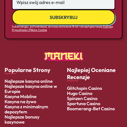
Subskrybując, potwierdzasz, że masz ukończone 18 lat i akceptujesz naszą
Politykę
Prywatności i Plików Cookie
.
Popularne Strony
Najlepiej Oceniane
Recenzje
Najlepsze kasyna online
Najlepsze kasyna online w
Glitchspin Casino
Europie
Hugo Casino
Kasyna Mobilne
Spinzen Casino
Kasyna na żywo
Sportuna Casino
Kasyna z minimalnym
Boomerang-Bet Casino
depozytem
Najlepsze bonusy
kasynowe