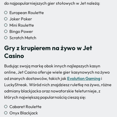
do najpopularniejszych gier stołowych w Jet należą:
European Roulette
Joker Poker
Mini Roulette
Bingo Power
Scratch Match
Gry z krupierem na żywo w Jet
Casino
Budując swoją markę obok innych najlepszych kasyn
online, Jet Casino oferuje wiele gier kasynowych na żywo
od znanych dostawców, takich jak
Evolution Gaming
i
LuckyStreak. Wśród nich znajdziesz ruletkę na żywo, różne
odmiany blackjacka oraz nowatorskie teleturnieje, z
których największą popularnością cieszą się:
Cabaret Roulette
Onyx Blackjack