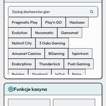
Pragmatic Play
Play’n GO
Hacksaw
Evolution
Novomatic
Gamomat
Nolimit City
3 Oaks Gaming
Amusnet Casinos
BGaming
1spin4win
Endorphina
Thunderkick
Push Gaming
Belatra
Yggdrasil
InOut
Relax
Truelab
Netent
Big Time Gaming
Funkcje kasyna
Back Seat Gaming
Netgame
Spinomenal
Turbo Games
Gamzix