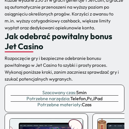
Każde wydane 250 zł w grach generuje 1 JetCoin, a gracze
są automatycznie przenoszeni na wyższy poziom po
osiągnięciu określonych progów. Korzyści z awansu to
m.in. wyższy cotygodniowy cashback, większe limity
wypłat oraz dedykowani opiekunowie konta.
Jak odebrać powitalny bonus
Jet Casino
Rozpoczęcie gry i bezpieczne odebranie bonusu
powitalnego w Jet Casino to szybki i prosty proces.
Wykonaj poniższe kroki, zanim zaczniesz sprawdzać gry i
szukać potencjalnych wygranych.
Szacowany czas:
5min
Potrzebne narzędzia:
Telefon,Pc,iPad
Potrzebne materiały:
Czas