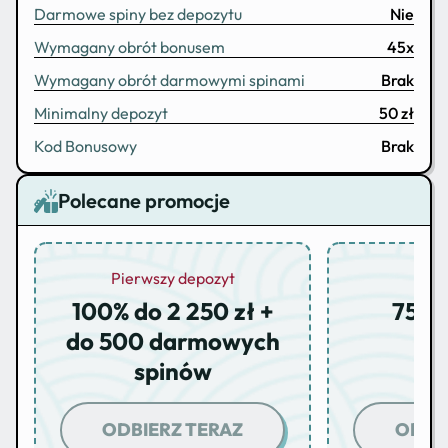
Darmowe spiny bez depozytu
Nie
Wymagany obrót bonusem
45x
Wymagany obrót darmowymi spinami
Brak
Minimalny depozyt
50 zł
Kod Bonusowy
Brak
Polecane promocje
Pierwszy depozyt
Drug
100% do 2 250 zł +
75% 
do 500 darmowych
spinów
ODBIERZ TERAZ
ODBI