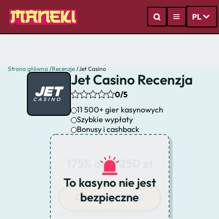
PL
Strona główna
/
Recenzje
/
Jet Casino
Jet Casino Recenzja
0/5
11 500+ gier kasynowych
Szybkie wypłaty
Bonusy i cashback
175% do 2 250 zł
To kasyno nie jest
bezpieczne
ODBIERZ TERAZ
18+ | Odpowiedzialna gra |
Obowiązują warunki