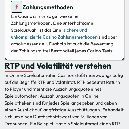
Zahlungsmethoden
Ein Casino ist nur so gut wie seine
Zahlungsmethoden. Eine unterhaltsame
Spielauswahl ist das Eine,
sichere und
unkomplizierte Casino Zahlungsmethoden
sind aber
absolut essenziell. Deshalb ist auch die Bewertung
der Zahlungsmittel Bestandteil jedes Casino Tests.
RTP und Volatilität verstehen
In Online Spielautomaten Casinos stößt man zwangsläufig
auf die Begriffe RTP und Volatilität. RTP bedeutet Return
to Player und meint die Auszahlungsquote eines
Spielautomaten. Auszahlungsquoten in Online
Spielotheken sind für jedes Spiel angegeben und geben
einen Ausblick auf langfristige Ausschüttungen. Es handelt
sich um einen Durchschnittswert von Millionen von
Drehungen. Ein Beispiel: Hat ein Spielautomat einen RTP