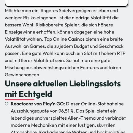
Möchte man ein längeres Spielvergnügen erleben und
weniger Risiko eingehen, ist die niedrige Volatilität die
bessere Wahl. Risikobereite Spieler, die sich höhere
Einzelgewinne erhoffen, können dagegen eine hohe
Volatilität wählen. Top Online Casinos bieten eine breite
Auswahl an Games, die zu jedem Budget und Geschmack
passen. Eine gute Wahl kann auch ein Slot mit hohem RTP
und mittlerer Volatilität sein. So hat man eine gute
Mischung aus abwechslungsreichen Features und fairen
Gewinnchancen.
Unsere aktuellen Lieblingsslots
mit Echtgeld
Reactoonz
von Play’n GO
: Dieser Online-Slot hat eine
Auszahlungsquote von 96,51 %. Das Spiel bietet ein
lebendiges und verspieltes Alien-Thema und verbindet
moderne Mechaniken mit einer lustigen, skurrilen
Atmosphäre. Kaskadierende Walzen und hochvolatiles