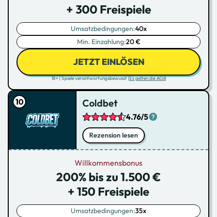
+ 300 Freispiele
Umsatzbedingungen:
40x
Min. Einzahlung:
20 €
JETZT EINLÖSEN
18+ | Spiele verantwortungsbewusst |
Es gelten die AGB
Coldbet
4.76/5
Rezension lesen
Willkommensbonus
200% bis zu 1.500 €
+ 150 Freispiele
Umsatzbedingungen:
35x