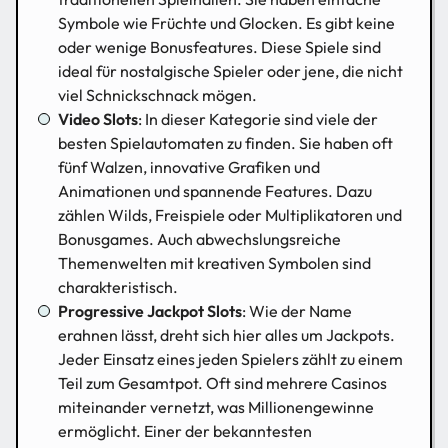
Symbole wie Früchte und Glocken. Es gibt keine
oder wenige Bonusfeatures. Diese Spiele sind
ideal für nostalgische Spieler oder jene, die nicht
viel Schnickschnack mögen.
Video Slots
: In dieser Kategorie sind viele der
besten Spielautomaten zu finden. Sie haben oft
fünf Walzen, innovative Grafiken und
Animationen und spannende Features. Dazu
zählen Wilds, Freispiele oder Multiplikatoren und
Bonusgames. Auch abwechslungsreiche
Themenwelten mit kreativen Symbolen sind
charakteristisch.
Progressive Jackpot Slots
: Wie der Name
erahnen lässt, dreht sich hier alles um Jackpots.
Jeder Einsatz eines jeden Spielers zählt zu einem
Teil zum Gesamtpot. Oft sind mehrere Casinos
miteinander vernetzt, was Millionengewinne
ermöglicht. Einer der bekanntesten