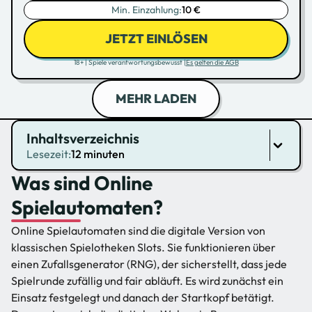
Min. Einzahlung:
10 €
JETZT EINLÖSEN
18+ | Spiele verantwortungsbewusst |
Es gelten die AGB
MEHR LADEN
Inhaltsverzeichnis
Lesezeit:
12 minuten
Was sind Online
Spielautomaten?
Online Spielautomaten sind die digitale Version von
klassischen Spielotheken Slots. Sie funktionieren über
einen Zufallsgenerator (RNG), der sicherstellt, dass jede
Spielrunde zufällig und fair abläuft. Es wird zunächst ein
Einsatz festgelegt und danach der Startkopf betätigt.