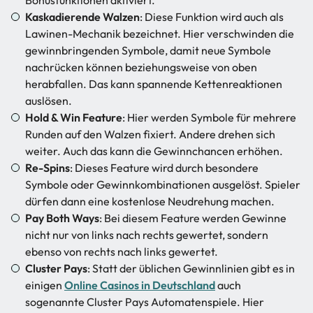
Bonusfunktionen aktiviert.
Kaskadierende Walzen
: Diese Funktion wird auch als
Lawinen-Mechanik bezeichnet. Hier verschwinden die
gewinnbringenden Symbole, damit neue Symbole
nachrücken können beziehungsweise von oben
herabfallen. Das kann spannende Kettenreaktionen
auslösen.
Hold & Win Feature
: Hier werden Symbole für mehrere
Runden auf den Walzen fixiert. Andere drehen sich
weiter. Auch das kann die Gewinnchancen erhöhen.
Re-Spins
: Dieses Feature wird durch besondere
Symbole oder Gewinnkombinationen ausgelöst. Spieler
dürfen dann eine kostenlose Neudrehung machen.
Pay Both Ways
: Bei diesem Feature werden Gewinne
nicht nur von links nach rechts gewertet, sondern
ebenso von rechts nach links gewertet.
Cluster Pays
: Statt der üblichen Gewinnlinien gibt es in
einigen
Online Casinos in Deutschland
auch
sogenannte Cluster Pays Automatenspiele. Hier