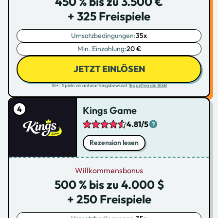
450 % bis zu 3.500 €
+ 325 Freispiele
Umsatzbedingungen:
35x
Min. Einzahlung:
20 €
JETZT EINLÖSEN
18+ | Spiele verantwortungsbewusst |
Es gelten die AGB
Kings Game
4.81/5
Rezension lesen
Willkommensbonus
500 % bis zu 4.000 $
+ 250 Freispiele