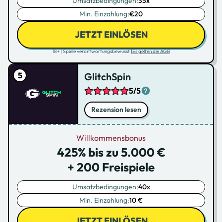
Umsatzbedingungen:
35x
Min. Einzahlung:
€20
JETZT EINLÖSEN
18+ | Spiele verantwortungsbewusst |
Es gelten die AGB
GlitchSpin
5/5
Rezension lesen
Willkommensbonus
425% bis zu 5.000 €
+ 200 Freispiele
Umsatzbedingungen:
40x
Min. Einzahlung:
10 €
JETZT EINLÖSEN