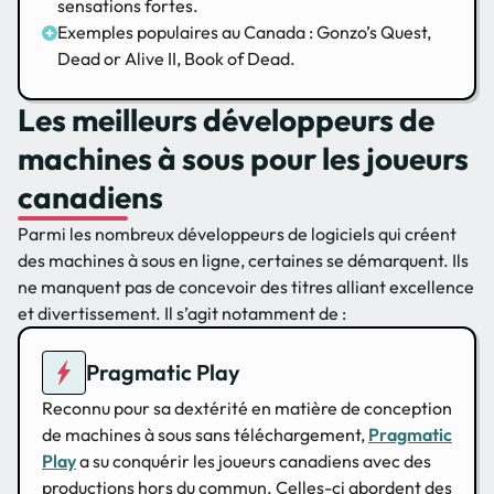
sensations fortes.
Exemples populaires au Canada : Gonzo’s Quest,
Dead or Alive II, Book of Dead.
Les meilleurs développeurs de
machines à sous pour les joueurs
canadiens
Parmi les nombreux développeurs de logiciels qui créent
des machines à sous en ligne, certaines se démarquent. Ils
ne manquent pas de concevoir des titres alliant excellence
et divertissement. Il s’agit notamment de :
Pragmatic Play
Reconnu pour sa dextérité en matière de conception
de machines à sous sans téléchargement,
Pragmatic
Play
a su conquérir les joueurs canadiens avec des
productions hors du commun. Celles-ci abordent des