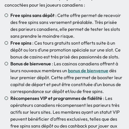
concoctées pour les joueurs canadiens :
Free spins sans dépôt
: Cette offre permet de recevoir
des free spins sans versement préalable. Très prisée
des parieurs canadiens, elle permet de tester les slots
sans prendre le moindre risque.
Free spins
: Ces tours gratuits sont offerts suite à un
dépôt ou lors d’une promotion spéciale sur une slot. Ce
bonus de casino est très prisé des passionnés de slots.
Bonus de bienvenue
: Les casinos canadiens offrent à
leurs nouveaux membres un
bonus de bienvenue
dès
leur premier dépôt. Cette offre permet de booster leur
capital de départ et peut être constituée d’un bonus de
correspondance sur dépôt et/ou de free spins.
Récompenses VIP et programmes de fidélité
: Les
opérateurs canadiens récompensent les parieurs très
actifs sur leurs sites. Les membres ayant un statut VIP
peuvent bénéficier d’offres exclusives, telles que des
free spins sans dépôt ou des cashback pour jouer aux