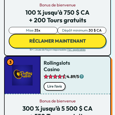
Bonus de bienvenue
100 % jusqu'à 750 $ CA
+ 200 Tours gratuits
Mise:
35x
Dépôt minimum:
30 $ CA
RÉCLAMER MAINTENANT
18+ | Jouez de façon responsable |
T&C applicables
Rollingslots
Casino
4.89/5
Lire l'avis
Bonus de bienvenue
300 % jusqu’à 5 500 $ CA