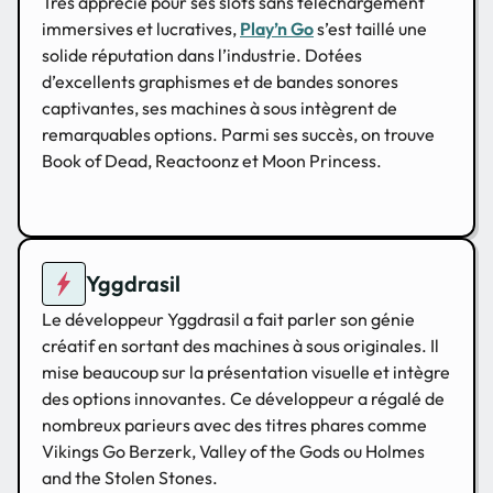
Très apprécié pour ses slots sans téléchargement
immersives et lucratives,
Play’n Go
s’est taillé une
solide réputation dans l’industrie. Dotées
d’excellents graphismes et de bandes sonores
captivantes, ses machines à sous intègrent de
remarquables options. Parmi ses succès, on trouve
Book of Dead, Reactoonz et Moon Princess.
Yggdrasil
Le développeur Yggdrasil a fait parler son génie
créatif en sortant des machines à sous originales. Il
mise beaucoup sur la présentation visuelle et intègre
des options innovantes. Ce développeur a régalé de
nombreux parieurs avec des titres phares comme
Vikings Go Berzerk, Valley of the Gods ou Holmes
and the Stolen Stones.