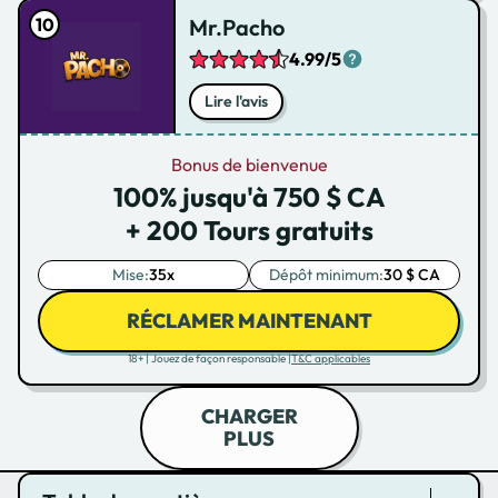
Mr.Pacho
4.99/5
Lire l'avis
Bonus de bienvenue
100% jusqu'à 750 $ CA
+ 200 Tours gratuits
Mise:
35x
Dépôt minimum:
30 $ CA
RÉCLAMER MAINTENANT
18+ | Jouez de façon responsable |
T&C applicables
CHARGER
PLUS