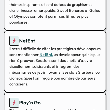
thèmes inspirants et sont dotées de graphismes
d’une finesse remarquable. Sweet Bonanza et Gates
of Olympus comptent parmi ses titres les plus
populaires.
NetEnt
Il serait difficile de citer les prestigieux développeurs
sans mentionner
NetEnt,
un développeur qui n’a plus
rien à prouver. Ses slots sont des chefs-d’œuvre
visuellement saisissants et intègrent des
mécanismes de jeu innovants. Ses slots Starburst ou
Gonzo’s Quest ont régalé bon nombre de parieurs
canadiens.
Play'n Go