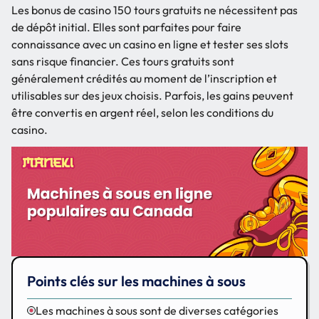
Les bonus de casino 150 tours gratuits ne nécessitent pas
de dépôt initial. Elles sont parfaites pour faire
connaissance avec un casino en ligne et tester ses slots
sans risque financier. Ces tours gratuits sont
généralement crédités au moment de l’inscription et
utilisables sur des jeux choisis. Parfois, les gains peuvent
être convertis en argent réel, selon les conditions du
casino.
Points clés sur les machines à sous
Les machines à sous sont de diverses catégories