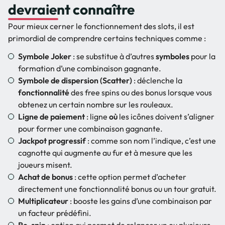
devraient connaître
Pour mieux cerner le fonctionnement des slots, il est
primordial de comprendre certains techniques comme :
Symbole Joker
: se substitue à d’autres
symboles
pour la
formation d’une combinaison gagnante.
Symbole de dispersion (Scatter)
: déclenche la
fonctionnalité
des free spins ou des bonus lorsque vous
obtenez un certain nombre sur les rouleaux.
Ligne de paiement
: ligne
où
les icônes doivent s’aligner
pour former une combinaison gagnante.
Jackpot progressif
: comme son nom l’indique, c’est une
cagnotte qui augmente au fur et à mesure que les
joueurs misent.
Achat de bonus
: cette option permet d’acheter
directement une fonctionnalité bonus ou un tour gratuit.
Multiplicateur
: booste les gains d’une combinaison par
un facteur prédéfini.
Re-spin
: option qui permet de relancer un ou plusieurs