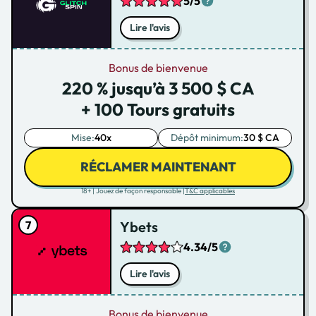
5/5
Lire l'avis
Bonus de bienvenue
220 % jusqu’à 3 500 $ CA
+ 100 Tours gratuits
Mise:
40x
Dépôt minimum:
30 $ CA
RÉCLAMER MAINTENANT
18+ | Jouez de façon responsable |
T&C applicables
Ybets
4.34/5
Lire l'avis
Bonus de bienvenue