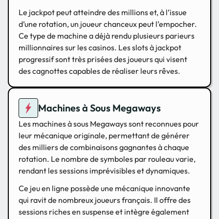
Le jackpot peut atteindre des millions et, à l’issue
d’une rotation, un joueur chanceux peut l’empocher.
Ce type de machine a déjà rendu plusieurs parieurs
millionnaires sur les casinos. Les slots à jackpot
progressif sont très prisées des joueurs qui visent
des cagnottes capables de réaliser leurs rêves.
Machines à Sous Megaways
Les machines à sous Megaways sont reconnues pour
leur mécanique originale, permettant de générer
des milliers de combinaisons gagnantes à chaque
rotation. Le nombre de symboles par rouleau varie,
rendant les sessions imprévisibles et dynamiques.
Ce jeu en ligne possède une mécanique innovante
qui ravit de nombreux joueurs français. Il offre des
sessions riches en suspense et intègre également