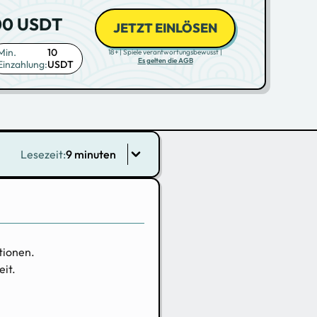
000 USDT
JETZT EINLÖSEN
Min.
10
18+ | Spiele verantwortungsbewusst |
Es gelten die AGB
Einzahlung:
USDT
Lesezeit:
9 minuten
tionen.
it.