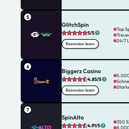
GlitchSpin
Top S
5/5
Treuec
24/7 
Rezension lesen
Biggerz Casino
5.000
4.85/5
Schne
Stark
Rezension lesen
SpinAlto
350 %
4.91/5
8.000