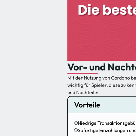
Vor- und Nacht
Mit der Nutzung von Cardano b
wichtig für Spieler, diese zu ke
und Nachteile:
Vorteile
Niedrige Transaktionsgebü
Sofortige Einzahlungen un