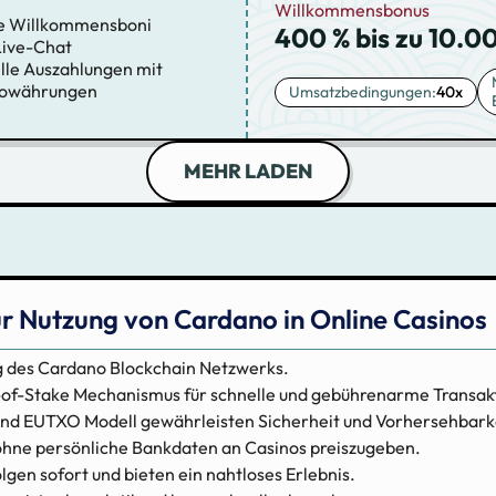
Willkommensbonus
e Willkommensboni
400 % bis zu 10.
Live-Chat
lle Auszahlungen mit
towährungen
Umsatzbedingungen:
40x
MEHR LADEN
r Nutzung von Cardano in Online Casinos
 des Cardano Blockchain Netzwerks.
-of-Stake Mechanismus für schnelle und gebührenarme Transak
nd EUTXO Modell gewährleisten Sicherheit und Vorhersehbarke
 ohne persönliche Bankdaten an Casinos preiszugeben.
lgen sofort und bieten ein nahtloses Erlebnis.