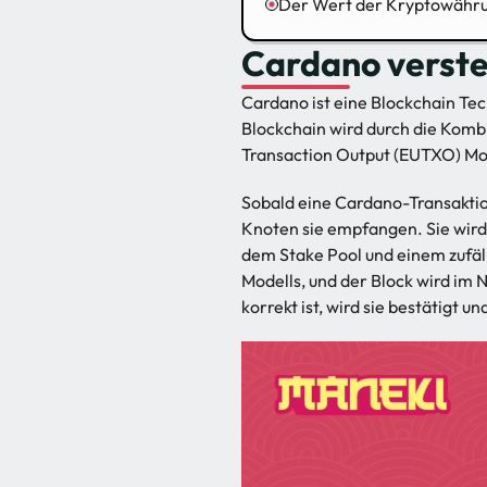
Der Wert der Kryptowährung
Cardano verste
Cardano ist eine Blockchain Te
Blockchain wird durch die Komb
Transaction Output (EUTXO) Mod
Sobald eine Cardano-Transaktio
Knoten sie empfangen. Sie wird 
dem Stake Pool und einem zufäll
Modells, und der Block wird im
korrekt ist, wird sie bestätigt un