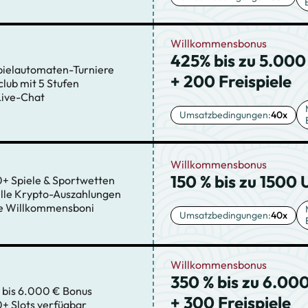
Willkommensbonus
425% bis zu 5.000
pielautomaten-Turniere
+ 200 Freispiele
lub mit 5 Stufen
Live-Chat
Umsatzbedingungen:
40x
Willkommensbonus
150 % bis zu 1500
+ Spiele & Sportwetten
lle Krypto-Auszahlungen
e Willkommensboni
Umsatzbedingungen:
40x
Willkommensbonus
350 % bis zu 6.00
 bis 6.000 € Bonus
+ 300 Freispiele
+ Slots verfügbar