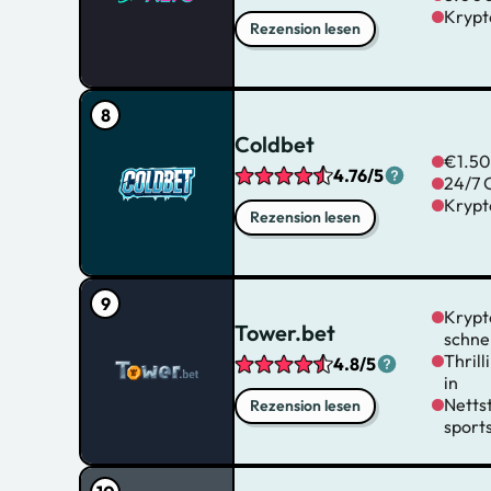
Krypto
Rezension lesen
Coldbet
€1.50
4.76/5
24/7 
Krypt
Rezension lesen
Krypt
Tower.bet
schne
Thril
4.8/5
in
Nettst
Rezension lesen
sport