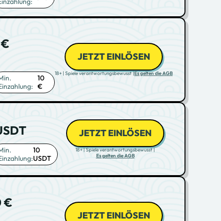
Einzahlung:
 €
JETZT EINLÖSEN
18+ | Spiele verantwortungsbewusst |
Es gelten die AGB
Min.
10
Einzahlung:
€
 USDT
JETZT EINLÖSEN
Min.
10
18+ | Spiele verantwortungsbewusst |
Es gelten die AGB
Einzahlung:
USDT
0 €
JETZT EINLÖSEN