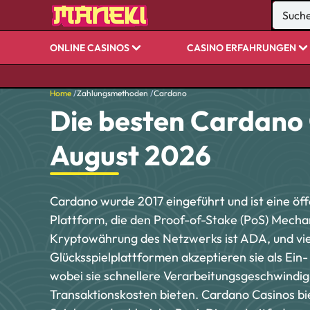
ONLINE CASINOS
CASINO ERFAHRUNGEN
Home
/
Zahlungsmethoden
/
Cardano
Die besten Cardano 
August 2026
Cardano wurde 2017 eingeführt und ist eine öff
Plattform, die den Proof-of-Stake (PoS) Mechan
Kryptowährung des Netzwerks ist ADA, und vi
Glücksspielplattformen akzeptieren sie als Ein
wobei sie schnellere Verarbeitungsgeschwindig
Transaktionskosten bieten. Cardano Casinos bie