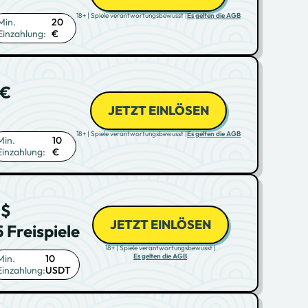
18+ | Spiele verantwortungsbewusst |
Es gelten die AGB
Min.
20
Einzahlung:
€
 €
JETZT EINLÖSEN
18+ | Spiele verantwortungsbewusst |
Es gelten die AGB
Min.
10
Einzahlung:
€
 $
JETZT EINLÖSEN
5 Freispiele
18+ | Spiele verantwortungsbewusst |
Es gelten die AGB
Min.
10
Einzahlung:
USDT