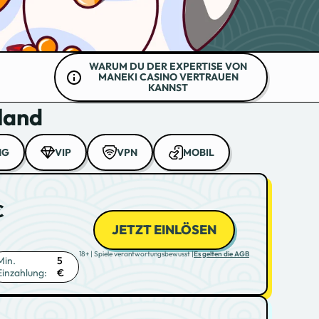
WARUM DU DER EXPERTISE VON
MANEKI CASINO VERTRAUEN
KANNST
land
NG
VIP
VPN
MOBIL
€
JETZT EINLÖSEN
18+ | Spiele verantwortungsbewusst |
Es gelten die AGB
Min.
5
Einzahlung:
€