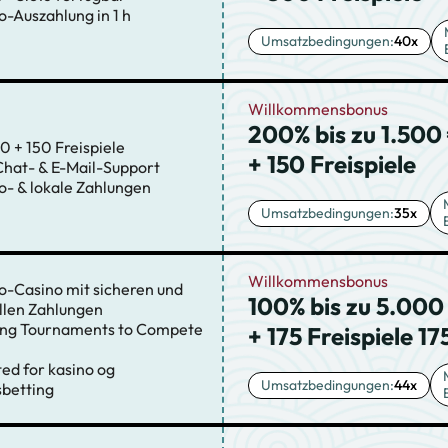
-Auszahlung in 1 h
Umsatzbedingungen:
40x
Willkommensbonus
200% bis zu 1.500
0 + 150 Freispiele
+ 150 Freispiele
Chat- & E-Mail-Support
o- & lokale Zahlungen
Umsatzbedingungen:
35x
Willkommensbonus
o-Casino mit sicheren und
100% bis zu 5.000
llen Zahlungen
ling Tournaments to Compete
+ 175 Freispiele 17
ed for kasino og
Umsatzbedingungen:
44x
sbetting