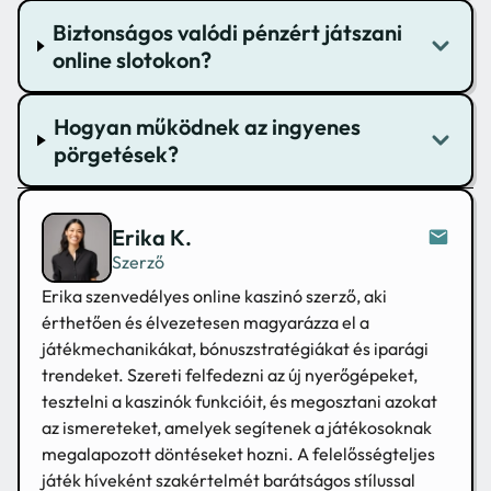
Biztonságos valódi pénzért játszani
online slotokon?
Hogyan működnek az ingyenes
pörgetések?
Erika K.
Szerző
Erika szenvedélyes online kaszinó szerző, aki
érthetően és élvezetesen magyarázza el a
játékmechanikákat, bónuszstratégiákat és iparági
trendeket. Szereti felfedezni az új nyerőgépeket,
tesztelni a kaszinók funkcióit, és megosztani azokat
az ismereteket, amelyek segítenek a játékosoknak
megalapozott döntéseket hozni. A felelősségteljes
játék híveként szakértelmét barátságos stílussal