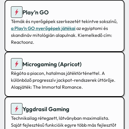
Play’n GO
Témák és nyerőgépek szerkezetét tekintve sokszínű,
a Play’n GO nyerőgépek játékai
az egyiptomi és
skandináv mitológián alapulnak. Kiemelkedő cím:
Reactoonz.
Microgaming (Apricot)
Régóta a piacon, hatalmas játéktörténettel. A
különböző progresszív jackpot-rendszerek úttörője.
Alapjáték: The Immortal Romance.
Yggdrasil Gaming
Technikailag rétegzett, látványban maximalista.
Saját fejlesztésű funkcióik egyre több más fejlesztőt