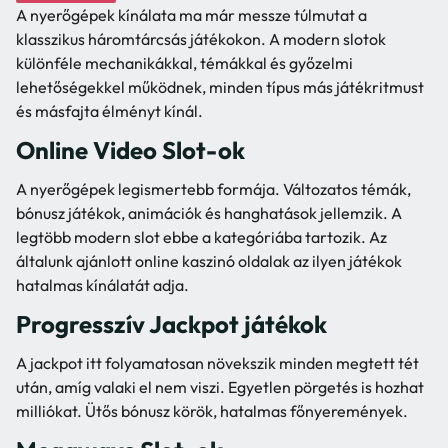
A nyerőgépek kínálata ma már messze túlmutat a
klasszikus háromtárcsás játékokon. A modern slotok
különféle mechanikákkal, témákkal és győzelmi
lehetőségekkel működnek, minden típus más játékritmust
és másfajta élményt kínál.
Online Video Slot-ok
A nyerőgépek legismertebb formája. Változatos témák,
bónusz játékok, animációk és hanghatások jellemzik. A
legtöbb modern slot ebbe a kategóriába tartozik. Az
általunk ajánlott online kaszinó oldalak az ilyen játékok
hatalmas kínálatát adja.
Progresszív Jackpot játékok
A jackpot itt folyamatosan növekszik minden megtett tét
után, amíg valaki el nem viszi. Egyetlen pörgetés is hozhat
milliókat. Ütős bónusz körök, hatalmas főnyeremények.