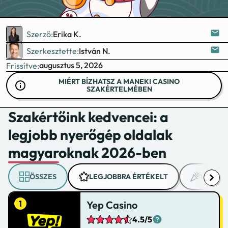
lehetőséget is jelent, akár egyetlen kattintással.
Szerző:
Erika K.
Szerkesztette:
István N.
augusztus 5, 2026
Frissítve:
MIÉRT BÍZHATSZ A MANEKI CASINO
SZAKÉRTELMÉBEN
Szakértőink kedvencei: a
legjobb nyerőgép oldalak
magyaroknak 2026-ben
ÖSSZES
LEGJOBBRA ÉRTÉKELT
ÚJ
Yep Casino
4.5/5