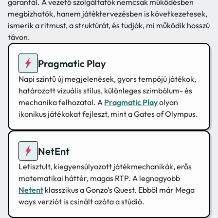
garantál. A vezető szolgáltatók nemcsak működésben
megbízhatók, hanem játéktervezésben is következetesek,
ismerik a ritmust, a struktúrát, és tudják, mi működik hosszú
távon.
Pragmatic Play
Napi szintű új megjelenések, gyors tempójú játékok,
határozott vizuális stílus, különleges szimbólum- és
mechanika felhozatal. A
Pragmatic Play
olyan
ikonikus játékokat fejleszt, mint a Gates of Olympus.
NetEnt
Letisztult, kiegyensúlyozott játékmechanikák, erős
matematikai háttér, magas RTP. A legnagyobb
Netent
klasszikus a Gonzo’s Quest. Ebből már Mega
ways verziót is csinált azóta a stúdió.