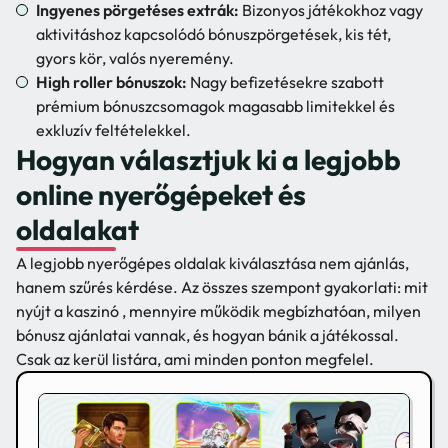
Ingyenes pörgetéses extrák:
Bizonyos játékokhoz vagy
aktivitáshoz kapcsolódó bónuszpörgetések, kis tét,
gyors kör, valós nyeremény.
High roller bónuszok:
Nagy befizetésekre szabott
prémium bónuszcsomagok magasabb limitekkel és
exkluzív feltételekkel.
Hogyan választjuk ki a legjobb
online nyerőgépeket és
oldalakat
A legjobb nyerőgépes oldalak kiválasztása nem ajánlás,
hanem szűrés kérdése. Az összes szempont gyakorlati: mit
nyújt a kaszinó , mennyire működik megbízhatóan, milyen
bónusz ajánlatai vannak, és hogyan bánik a játékossal.
Csak az kerül listára, ami minden ponton megfelel.