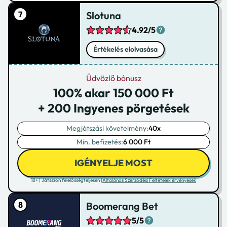
Slotuna
4.92/5
Értékelés elolvasása
Üdvözlő bónusz
100% akar 150 000 Ft
+ 200 Ingyenes pörgetések
Megjátszási követelmény:
40x
Min. befizetés:
6 000 Ft
IGÉNYELJE MOST
18+ | Játsszon felelősségteljesen |
Általános Szerződési Feltételek érvényesek
Boomerang Bet
5/5