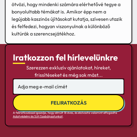
ötvözi, hogy mindenki számára elérhetővé tegye a
bonyolultabb témákat is. Amikor épp nem a
legújabb kaszinós újításokat kutatja, szívesen utazik
és felfedezi, hogyan viszonyulnak a különböző
kultúrák a szerencsejátékhoz.
Iratkozzon fel hírlevelünkre
Szerezzen exkluzív ajánlatokat, híreket,
frissítéseket és még sok mást...
A feliratkozással igazolja, hogy elmúlt 18 éves, és elolvasta valamint elfogadta
Adatvédelmi és Süti Szabályzatunkat
.