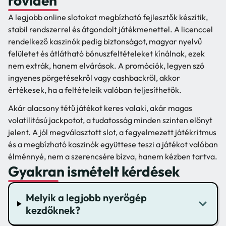
röviden
A legjobb online slotokat megbízható fejlesztők készítik,
stabil rendszerrel és átgondolt játékmenettel. A licenccel
rendelkező kaszinók pedig biztonságot, magyar nyelvű
felületet és átlátható bónuszfeltételeket kínálnak, ezek
nem extrák, hanem elvárások. A promóciók, legyen szó
ingyenes pörgetésekről vagy cashbackről, akkor
értékesek, ha a feltételeik valóban teljesíthetők.
Akár alacsony tétű játékot keres valaki, akár magas
volatilitású jackpotot, a tudatosság minden szinten előnyt
jelent. A jól megválasztott slot, a fegyelmezett játékritmus
és a megbízható kaszinók együttese teszi a játékot valóban
élménnyé, nem a szerencsére bízva, hanem kézben tartva.
Gyakran ismételt kérdések
Melyik a legjobb nyerőgép
kezdőknek?