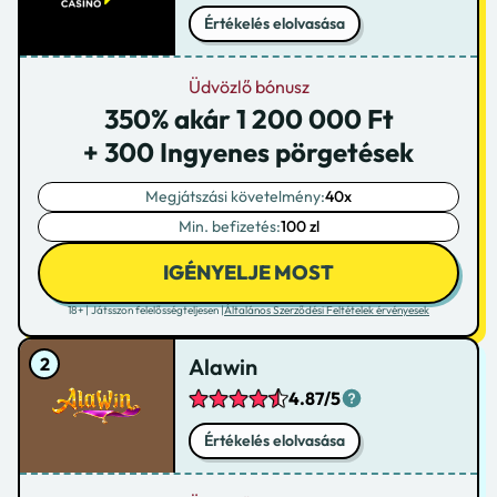
Értékelés elolvasása
Üdvözlő bónusz
350% akár 1 200 000 Ft
+ 300 Ingyenes pörgetések
Megjátszási követelmény:
40x
Min. befizetés:
100 zl
IGÉNYELJE MOST
18+ | Játsszon felelősségteljesen |
Általános Szerződési Feltételek érvényesek
Alawin
4.87/5
Értékelés elolvasása