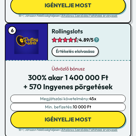
IGÉNYELJE MOST
18+ | Játsszon felelősségteljesen |
Általános Szerződési Feltételek érvényesek
Rollingslots
4.89/5
Értékelés elolvasása
Üdvözlő bónusz
300% akar 1 400 000 Ft
+ 570 Ingyenes pörgetések
Megjátszási követelmény:
45x
Min. befizetés:
10 000 Ft
IGÉNYELJE MOST
18+ | Játsszon felelősségteljesen |
Általános Szerződési Feltételek érvényesek