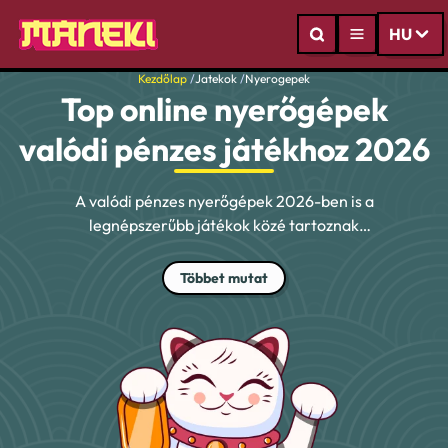
HU
Kezdőlap
/
Jatekok
/
Nyerogepek
Top online nyerőgépek
valódi pénzes játékhoz 2026
A valódi pénzes nyerőgépek 2026-ben is a
legnépszerűbb játékok közé tartoznak
Magyarországon. A kínálat szinte naponta
frissül: új témák, új mechanikák, növekvő
Többet mutat
jackpotok és fejlettebb vizuális élmény jellemzi a
piacot. Azok, akik most csatlakoznak, nemcsak
klasszikus kedvencekkel találkoznak, hanem
innovatív megoldásokkal is; cluster pay
rendszerekkel, bővülő tárcsákkal, vagy akár
dinamikus szorzókkal. Egy jól megválasztott slot
nemcsak pörgést, hanem valós nyerési