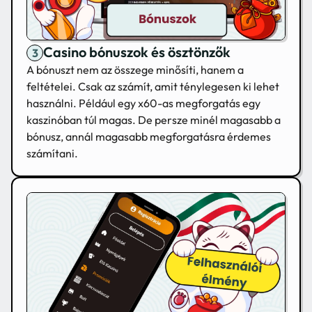
Casino bónuszok és ösztönzők
A bónuszt nem az összege minősíti, hanem a
feltételei. Csak az számít, amit ténylegesen ki lehet
használni. Például egy x60-as megforgatás egy
kaszinóban túl magas. De persze minél magasabb a
bónusz, annál magasabb megforgatásra érdemes
számítani.