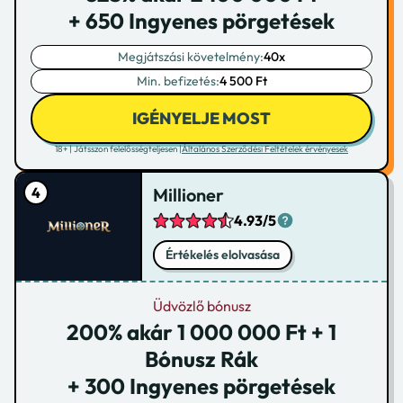
+ 650 Ingyenes pörgetések
Megjátszási követelmény:
40x
Min. befizetés:
4 500 Ft
IGÉNYELJE MOST
18+ | Játsszon felelősségteljesen |
Általános Szerződési Feltételek érvényesek
Millioner
4.93/5
Értékelés elolvasása
Üdvözlő bónusz
200% akár 1 000 000 Ft + 1
Bónusz Rák
+ 300 Ingyenes pörgetések