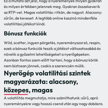
Ez a mutató azt jelzi, hogy a nyeremények milyen gyakran
és milyen értékben jelennek meg. Gyakran összekeverik
az RTP-vel. Magas volatilitás: ritkán, de nagyot. Alacsony:
sűrűn, de keveset. A legtöbb online kaszinó mindenféle
volatilitású játékot kínál.
Bónusz funkciók
Wild, scatter, ingyen pörgetés, nyereményszorzó, respin,
ezek a bónusz funkciók teszik a játékot változatosabbá és
növelik a győzelmi lehetőségeket a nyerőgépeken.
Azonban fontos szem előtt tartani, hogy a bónusz körök
nem biztosan jönnek, csakis a szerencsén múlik.
Nyerőgép volatilitási szintek
magyarázata: alacsony,
közepes, magas
A volatilitás megmutatja, mire számíthatunk: sűrű, apró
nyereményekre vagy hosszú csend után egy nagy dobásra.