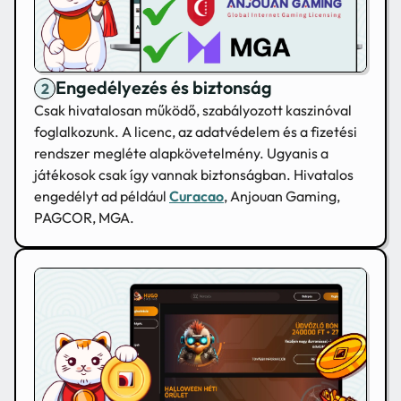
Engedélyezés és biztonság
Csak hivatalosan működő, szabályozott kaszinóval
foglalkozunk. A licenc, az adatvédelem és a fizetési
rendszer megléte alapkövetelmény. Ugyanis a
játékosok csak így vannak biztonságban. Hivatalos
engedélyt ad például
Curacao
, Anjouan Gaming,
PAGCOR, MGA.