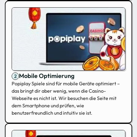
Mobile Optimierung
Popiplay Spiele sind für mobile Geräte optimiert –
das bringt dir aber wenig, wenn die Casino-
Webseite es nicht ist. Wir besuchen die Seite mit
dem Smartphone und prüfen, wie
benutzerfreundlich und intuitiv sie ist.