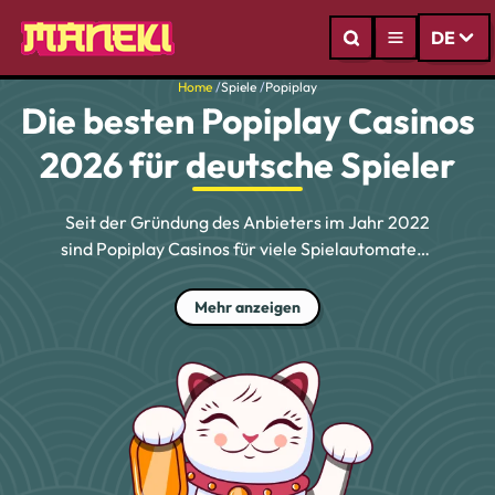
DE
Home
/
Spiele
/
Popiplay
Die besten Popiplay Casinos
2026 für deutsche Spieler
Seit der Gründung des Anbieters im Jahr 2022
sind Popiplay Casinos für viele Spielautomaten-
Fans die erste Wahl. Mit einem Portfolio von
über 50 Casinospielen gibt es zahlreiche Titel,
Mehr anzeigen
die für jeden Geschmack etwas bieten. Hier
werfen wir einen Blick auf den Aufstieg von
Popiplay in der Online-Glücksspielbranche,
bevor wir einige der bestauszahlenden Spiele
empfehlen.