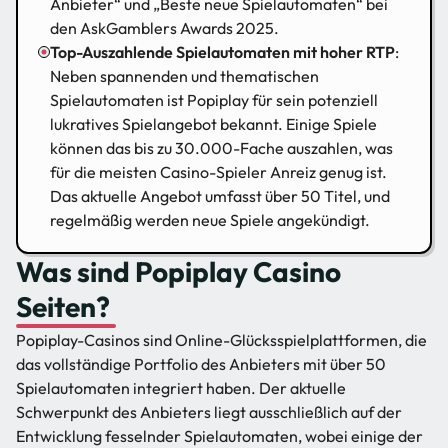
Anbieter“ und „Beste neue Spielautomaten“ bei
den AskGamblers Awards 2025.
Top-Auszahlende Spielautomaten mit hoher RTP
:
Neben spannenden und thematischen
Spielautomaten ist Popiplay für sein potenziell
lukratives Spielangebot bekannt. Einige Spiele
können das bis zu 30.000-Fache auszahlen, was
für die meisten Casino-Spieler Anreiz genug ist.
Das aktuelle Angebot umfasst über 50 Titel, und
regelmäßig werden neue Spiele angekündigt.
Was sind Popiplay Casino
Seiten?
Popiplay-Casinos sind Online-Glücksspielplattformen, die
das vollständige Portfolio des Anbieters mit über 50
Spielautomaten integriert haben. Der aktuelle
Schwerpunkt des Anbieters liegt ausschließlich auf der
Entwicklung fesselnder Spielautomaten, wobei einige der