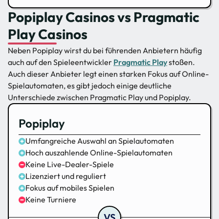
Popiplay Casinos vs Pragmatic
Play Casinos
Neben Popiplay wirst du bei führenden Anbietern häufig
auch auf den Spieleentwickler
Pragmatic Play
stoßen.
Auch dieser Anbieter legt einen starken Fokus auf Online-
Spielautomaten, es gibt jedoch einige deutliche
Unterschiede zwischen Pragmatic Play und Popiplay.
Popiplay
Umfangreiche Auswahl an Spielautomaten
Hoch auszahlende Online-Spielautomaten
Keine Live-Dealer-Spiele
Lizenziert und reguliert
Fokus auf mobiles Spielen
Keine Turniere