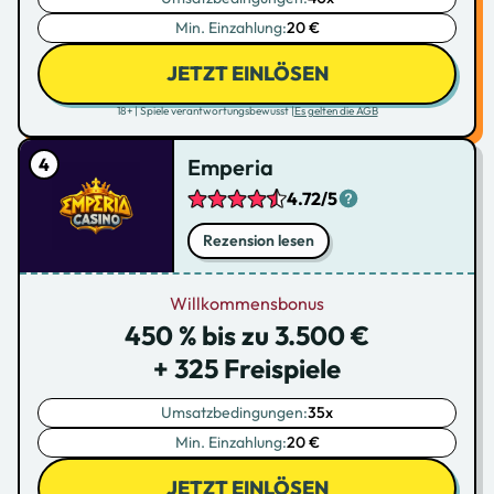
Min. Einzahlung:
20 €
JETZT EINLÖSEN
18+ | Spiele verantwortungsbewusst |
Es gelten die AGB
Emperia
4.72/5
Rezension lesen
Willkommensbonus
450 % bis zu 3.500 €
+ 325 Freispiele
Umsatzbedingungen:
35x
Min. Einzahlung:
20 €
JETZT EINLÖSEN