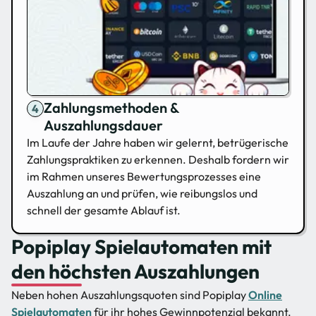
Zahlungsmethoden &
Auszahlungsdauer
Im Laufe der Jahre haben wir gelernt, betrügerische
Zahlungspraktiken zu erkennen. Deshalb fordern wir
im Rahmen unseres Bewertungsprozesses eine
Auszahlung an und prüfen, wie reibungslos und
schnell der gesamte Ablauf ist.
Popiplay Spielautomaten mit
den höchsten Auszahlungen
Neben hohen Auszahlungsquoten sind Popiplay
Online
Spielautomaten
für ihr hohes Gewinnpotenzial bekannt.