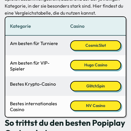
Kategorie, in der sie besonders stark sind. Hier findest du
eine Vergleichstabelle, die du nutzen kannst.
Kategorie
Casino
Am besten für Turniere
CosmicSlot
Am besten für VIP-
Hugo Casino
Spieler
Bestes Krypto-Casino
GlitchSpin
Bestes internationales
NV Casino
Casino
So trittst du den besten Popiplay