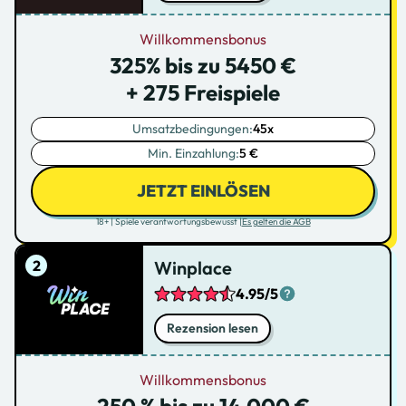
Willkommensbonus
325% bis zu 5450 €
+ 275 Freispiele
Umsatzbedingungen:
45x
Min. Einzahlung:
5 €
JETZT EINLÖSEN
18+ | Spiele verantwortungsbewusst |
Es gelten die AGB
Winplace
4.95/5
Rezension lesen
Willkommensbonus