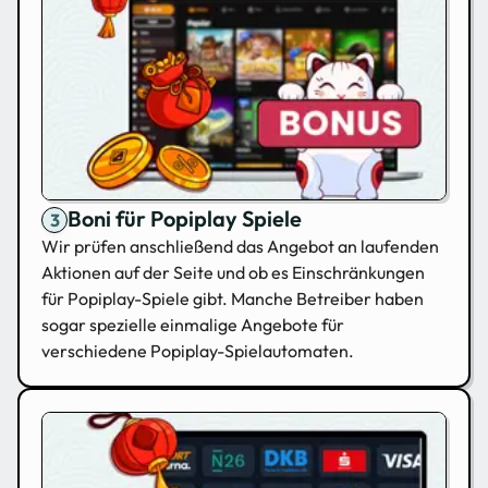
Boni für Popiplay Spiele
Wir prüfen anschließend das Angebot an laufenden
Aktionen auf der Seite und ob es Einschränkungen
für Popiplay-Spiele gibt. Manche Betreiber haben
sogar spezielle einmalige Angebote für
verschiedene Popiplay-Spielautomaten.