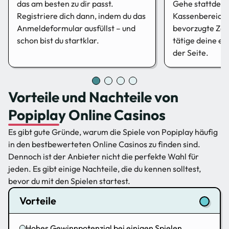
das am besten zu dir passt.
Gehe stattdes
Registriere dich dann, indem du das
Kassenbereich,
Anmeldeformular ausfüllst – und
bevorzugte Za
schon bist du startklar.
tätige deine er
der Seite.
Vorteile und Nachteile von
Popiplay Online Casinos
Es gibt gute Gründe, warum die Spiele von Popiplay häufig
in den bestbewerteten Online Casinos zu finden sind.
Dennoch ist der Anbieter nicht die perfekte Wahl für
jeden. Es gibt einige Nachteile, die du kennen solltest,
bevor du mit den Spielen startest.
Vorteile
Hohes Gewinnpotenzial bei einigen Spielen