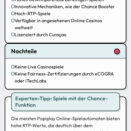
Innovative Mechaniken, wie der Chance Booster
Hoch-RTP-Spiele
Verfügbar in angesehenen Online Casinos
weltweit
Lizenziert durch Curaçao
Nachteile
Keine Live Casinospiele
Keine Fairness-Zertifizierungen durch eCOGRA
oder iTechLabs
Experten-Tipp: Spiele mit der Chance-
Funktion
Die meisten Popiplay Online-Spielautomaten bieten
hohe RTP-Werte, die deutlich über dem