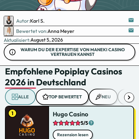
Autor:
Karl S.
Bewertet von:
Anna Meyer
August 5, 2026
Aktualisiert:
WARUM DU DER EXPERTISE VON MANEKI CASINO
VERTRAUEN KANNST
Empfohlene Popiplay Casinos
2026 in Deutschland
ALLE
TOP BEWERTET
NEU
FRE
Hugo Casino
5/5
Rezension lesen