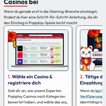
Casinos bei
Wenn du gerade erst in die iGaming-Branche einsteigst,
findest du hier eine Schritt-für-Schritt-Anleitung, die dir
den Einstieg in Popiplay-Spiele leicht macht.
Wähle ein Casino &
Tätige de
registriere dich
Einzahlung
Sieh dir an, wie unsere Experten
Wenn du
bei C
Popiplay Casinos nach Kategorien
Verifizierung sp
bewertet haben, und wähle das aus,
Identitätsprüfu