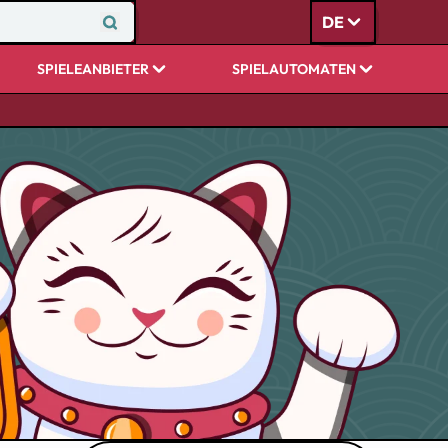
DE
SPIELEANBIETER
SPIELAUTOMATEN