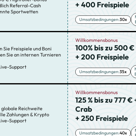
+ 400 Freispiele
lich Referral-Cash
nnte Sportwetten
Umsatzbedingungen:
30x
Willkommensbonus
100% bis zu 500 €
 Sie Freispiele und Boni
n Sie an internen Turnieren
+ 200 Freispiele
Live-Support
Umsatzbedingungen:
35x
Willkommensbonus
125 % bis zu 777 € 
Crab
e globale Reichweite
lle Zahlungen & Krypto
+ 250 Freispiele
Live-Support
Umsatzbedingungen:
40x