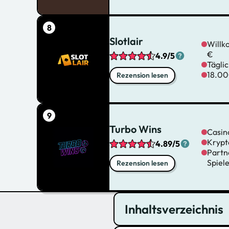
Slotlair
Willk
€
4.9/5
Tägli
18.00
Rezension lesen
Turbo Wins
Casin
Krypt
4.89/5
Partn
Spiel
Rezension lesen
Inhaltsverzeichnis