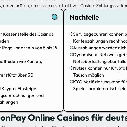
 um zu prüfen, ob es sich als attraktives Casino-Zahlungssyste
Nachteile
er Kassenstelle des Casinos
Servicegebühren können b
rden
Kartenzahlungen recht hoc
 Regel innerhalb von 5 bis 15
Auszahlungen werden nich
Dynamische Netzwerkgebü
methoden wie Karten,
Netzüberlastung ebenfalls
Nutzer können nur Krypto 
erstützt über 30
Tausch möglich
KYC-Verifizierung kann fü
d Krypto-Einsteiger
Spieler problematisch sein
ungsumrechnungen und
zahlungen
onPay Online Casinos für deut