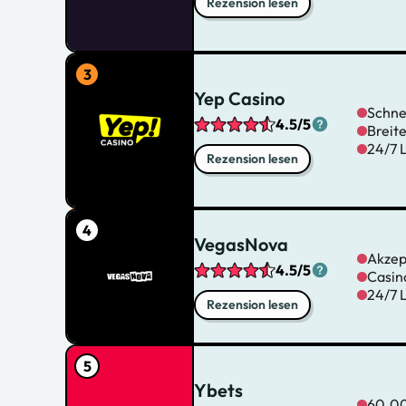
Rezension lesen
Yep Casino
Schne
4.5/5
Breit
24/7 
Rezension lesen
VegasNova
Akzep
4.5/5
Casin
24/7 
Rezension lesen
Ybets
60.00