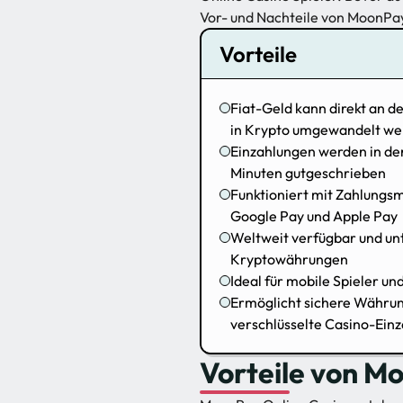
Vor- und Nachteile von MoonPay,
Vorteile
Fiat-Geld kann direkt an d
in Krypto umgewandelt we
Einzahlungen werden in der
Minuten gutgeschrieben
Funktioniert mit Zahlungs
Google Pay und Apple Pay
Weltweit verfügbar und unt
Kryptowährungen
Ideal für mobile Spieler un
Ermöglicht sichere Währ
verschlüsselte Casino-Ein
Vorteile von Mo