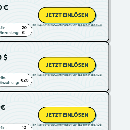
0 €
JETZT EINLÖSEN
18+ | Spiele verantwortungsbewusst |
Es gelten die AGB
Min.
20
Einzahlung:
€
0 $
JETZT EINLÖSEN
18+ | Spiele verantwortungsbewusst |
Es gelten die AGB
Min.
€20
Einzahlung:
 €
JETZT EINLÖSEN
18+ | Spiele verantwortungsbewusst |
Es gelten die AGB
Min.
10