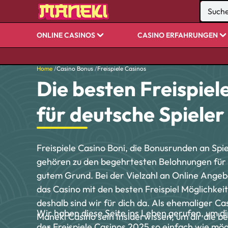
ONLINE CASINOS
CASINO ERFAHRUNGEN
Home
/
Casino Bonus
/
Freispiele Casinos
Die besten Freispiel
für deutsche Spiele
Freispiele Casino Boni, die Bonusrunden an Sp
gehören zu den begehrtesten Belohnungen für S
gutem Grund. Bei der Vielzahl an Online Angebo
das Casino mit den besten Freispiel Möglichke
deshalb sind wir für dich da. Als ehemaliger Ca
Wir haben diese Seite ins Leben gerufen, um dir
Maneki Casino sein Insiderwissen, um dir die b
der Freispiele Casinos 2025 so einfach wie mög