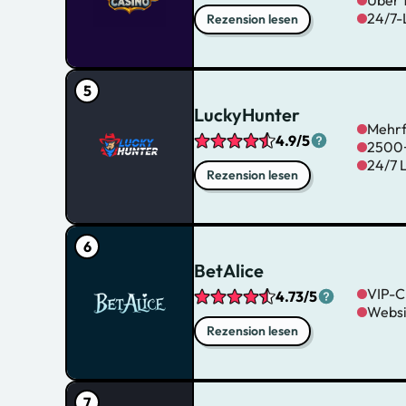
Über 
24/7-
Rezension lesen
LuckyHunter
Mehrf
4.9/5
2500+
24/7 
Rezension lesen
BetAlice
VIP-Cl
4.73/5
Websi
Rezension lesen