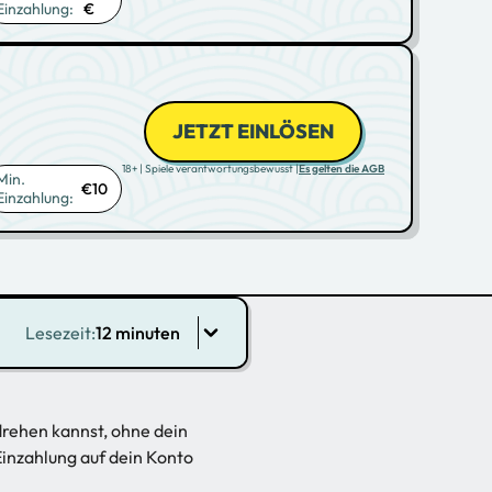
Einzahlung:
€
JETZT EINLÖSEN
18+ | Spiele verantwortungsbewusst |
Es gelten die AGB
Min.
€10
Einzahlung:
Lesezeit:
12 minuten
drehen kannst, ohne dein
inzahlung auf dein Konto