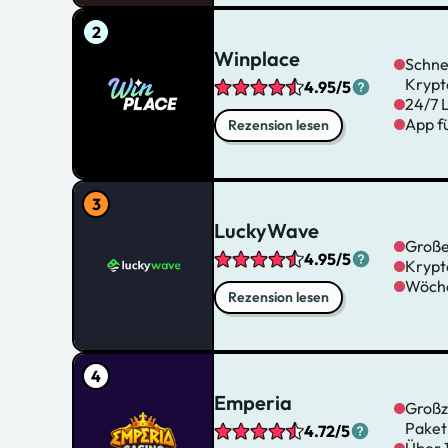
Winplace
Schne
Kryp
4.95/5
24/7 
App f
Rezension lesen
LuckyWave
Große
4.95/5
Krypt
Wöche
Rezension lesen
Emperia
Großz
Paket
4.72/5