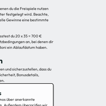
denen du die Freispiele nutzen
ter festgelegt wird. Beachte,
uelle Gewinne eine bestimmte
stest du 20 x 35 = 700 €
tzbedingungen an, bei denen dir
-Boni ein Ablaufdatum haben.
n
en und sicherzustellen, dass du
cherheit, Bonusdetails,
en.
s
sinos über anerkannte
n. Außerdem überprüfen wir