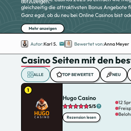
aufzuzeigen.
gleichzeitig die attraktivsten Bonus Angebote 
Ganz egal, ob du neu bei Online Casinos bist od
Hier findest du die besten Freispiele Angebote 
Mehr anzeigen
Boni funktionieren. Zudem bekommst du wertvol
Gewinnchancen maximieren kannst.
Autor:
Karl S.
Bewertet von:
Anna Meyer
Casino Seiten mit den bes
ALLE
TOP BEWERTET
NEU
Hugo Casino
12 Sp
5/5
Freisp
Beloh
Rezension lesen