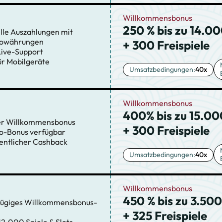
Willkommensbonus
250 % bis zu 14.0
lle Auszahlungen mit
towährungen
+ 300 Freispiele
Live-Support
ür Mobilgeräte
Umsatzbedingungen:
40x
Willkommensbonus
400% bis zu 15.00
r Willkommensbonus
+ 300 Freispiele
o-Bonus verfügbar
ntlicher Cashback
Umsatzbedingungen:
40x
Willkommensbonus
450 % bis zu 3.500
ügiges Willkommensbonus-
+ 325 Freispiele