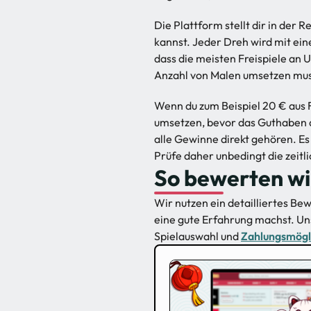
Die Plattform stellt dir in der 
kannst. Jeder Dreh wird mit ein
dass die meisten Freispiele an
Anzahl von Malen umsetzen muss
Wenn du zum Beispiel 20 € aus 
umsetzen, bevor das Guthaben a
alle Gewinne direkt gehören. Es
Prüfe daher unbedingt die zeitl
So bewerten wir
Wir nutzen ein detailliertes Be
eine gute Erfahrung machst. Uns
Spielauswahl und
Zahlungsmögl