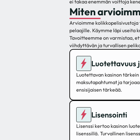
ei takaa enemmän voittoja kene
Miten arvioimme
Arvioimme kolikkopelisivustoja
pelaajille. Käymme läpi useita kr
Tavoitteemme on varmistaa, ett
viihdyttävän ja turvallisen pel
Luotettavuus j
Luotettavan kasinon tärkein 
maksutapahtumat ja tarjoaa v
ensisijaisen tärkeää.
Lisensointi
Lisenssi kertoo kasinon luot
lisenssillä. Turvallinen lisen