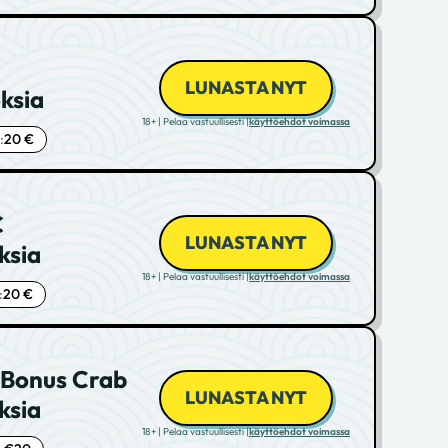
LUNASTA NYT
ksia
18+ | Pelaa vastuullisesti |
käyttöehdot voimassa
:
20 €
€
LUNASTA NYT
ksia
18+ | Pelaa vastuullisesti |
käyttöehdot voimassa
:
20 €
 Bonus Crab
LUNASTA NYT
ksia
18+ | Pelaa vastuullisesti |
käyttöehdot voimassa