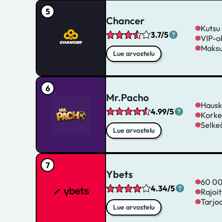
Chancer
Kutsu
3.7/5
VIP-oh
Maksu
Lue arvostelu
Mr.Pacho
Hausk
4.99/5
Korke
Selke
Lue arvostelu
Ybets
60 00
4.34/5
Rajoi
Tarjo
Lue arvostelu