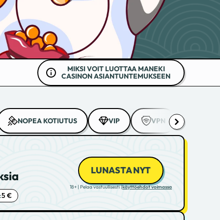
MIKSI VOIT LUOTTAA MANEKI
CASINON ASIANTUNTEMUKSEEN
NOPEA KOTIUTUS
VIP
VPN
MOBIIL
LUNASTA NYT
ksia
18+ | Pelaa vastuullisesti |
käyttöehdot voimassa
:
5 €