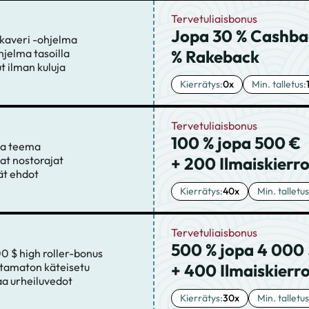
Tervetuliaisbonus
Jopa 30 % Cashba
 kaveri -ohjelma
jelma tasoilla
% Rakeback
t ilman kuluja
Kierrätys:
0x
Min. talletus:
Tervetuliaisbonus
100 % jopa 500 €
a teema
at nostorajat
+ 200 Ilmaiskierro
ät ehdot
Kierrätys:
40x
Min. talletus
Tervetuliaisbonus
500 % jopa 4 000
0 $ high roller-bonus
ttamaton käteisetu
+ 400 Ilmaiskierr
aa urheiluvedot
Kierrätys:
30x
Min. talletus