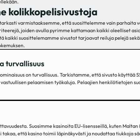
llekään.
 kolikkopelisivustoja
 tarkasti varmistaaksemme, että suosittelemme vain parhaita v
iteerejä, joiden avulla pyrimme kattamaan kaikki oleelliset asiat
ä kaikki suosittelemamme sivustot tarjoavat reiluja pelejä se
ikokemuksen.
a turvallisuus
ominaisuus on turvallisuus. Tarkistamme, että sivusto käyttää S
astuullisen pelaamisen työkaluja. Pelaajien henkilötietojen s
ettavuudesta. Suosimme kasinoita EU-lisensseillä, kuten Maltan 
ssi takaa, että kasino toimii läpinäkyvästi ja noudattaa tiukkoja s