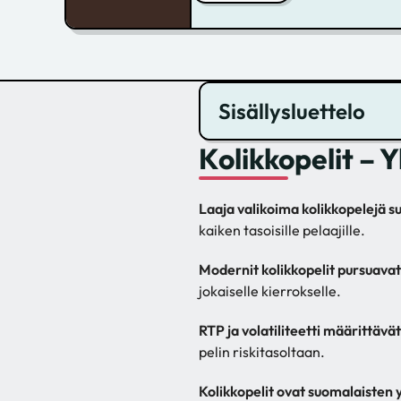
Sisällysluettelo
Kolikkopelit – 
Laaja valikoima kolikkopelejä su
kaiken tasoisille pelaajille.
Modernit kolikkopelit pursuava
jokaiselle kierrokselle.
RTP ja volatiliteetti määrittäv
pelin riskitasoltaan.
Kolikkopelit ovat suomalaisten 