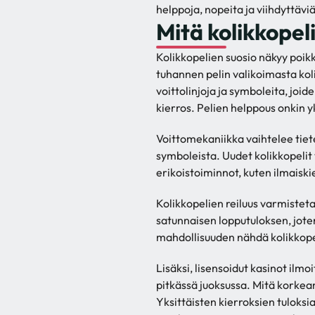
helppoja, nopeita ja viihdyttäviä
Mitä kolikkopel
Kolikkopelien suosio näkyy poik
tuhannen pelin valikoimasta koli
voittolinjoja ja symboleita, joi
kierros. Pelien helppous onkin y
Voittomekaniikka vaihtelee tiete
symboleista. Uudet kolikkopelit v
erikoistoiminnot, kuten ilmaiski
Kolikkopelien reiluus varmistet
satunnaisen lopputuloksen, jote
mahdollisuuden nähdä kolikkopel
Lisäksi, lisensoidut kasinot ilm
pitkässä juoksussa. Mitä korkea
Yksittäisten kierroksien tuloks