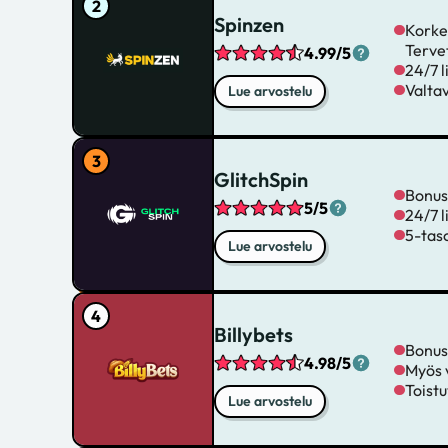
Spinzen
Korke
Tervet
4.99/5
24/7 l
Valta
Lue arvostelu
GlitchSpin
Bonus
5/5
24/7 l
5-tas
Lue arvostelu
Billybets
Bonus
4.98/5
Myös 
Toistu
Lue arvostelu