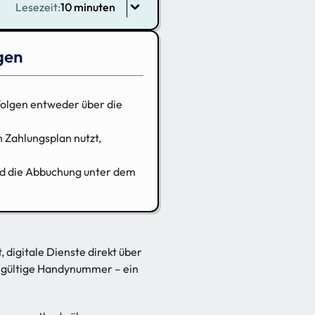
Lesezeit:
10 minuten
gen
folgen entweder über die
Zahlungsplan nutzt,
nd die Abbuchung unter dem
 digitale Dienste direkt über
e gültige Handynummer – ein