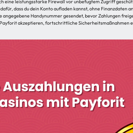
h eine leistungsstarke Firewall vor unbefugtem Zugriff geschütz
afür, dass du dein Konto aufladen kannst, ohne Finanzdaten a
 die angegebene Handynummer gesendet, bevor Zahlungen fre
 Payforit akzeptieren, fortschrittliche Sicherheitsmaßnahmen 