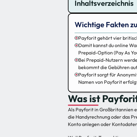
Inhaltsverzeichnis
Wichtige Fakten zu
Payforit gehört vier briti
Damit kannst du online Wa
Prepaid-Option (Pay As Yo
Bei Prepaid-Nutzern werde
bekommt die Gebühren auf
Payforit sorgt für Anonym
Namen von Payforit erfolgt
Was ist Payfori
Als Payforit in Großbritannien 
die Handyrechnung oder das Pre
Konto anlegen oder Kontodaten 