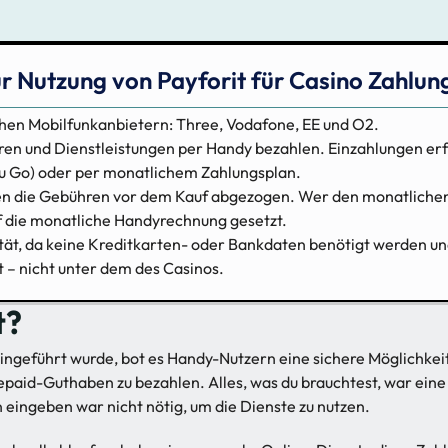
r Nutzung von Payforit für Casino Zahlun
schen Mobilfunkanbietern: Three, Vodafone, EE und O2.
ren und Dienstleistungen per Handy bezahlen. Einzahlungen er
u Go) oder per monatlichem Zahlungsplan.
n die Gebühren vor dem Kauf abgezogen. Wer den monatlichen 
 die monatliche Handyrechnung gesetzt.
ität, da keine Kreditkarten- oder Bankdaten benötigt werden u
 – nicht unter dem des Casinos.
t?
eingeführt wurde, bot es Handy-Nutzern eine sichere Möglichkeit,
paid-Guthaben zu bezahlen. Alles, was du brauchtest, war ein
eingeben war nicht nötig, um die Dienste zu nutzen.