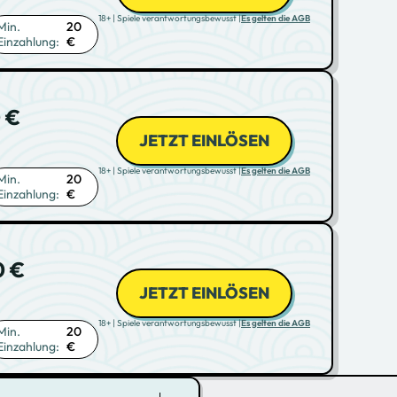
18+ | Spiele verantwortungsbewusst |
Es gelten die AGB
Min.
20
Einzahlung:
€
 €
JETZT EINLÖSEN
18+ | Spiele verantwortungsbewusst |
Es gelten die AGB
Min.
20
Einzahlung:
€
0 €
JETZT EINLÖSEN
18+ | Spiele verantwortungsbewusst |
Es gelten die AGB
Min.
20
Einzahlung:
€