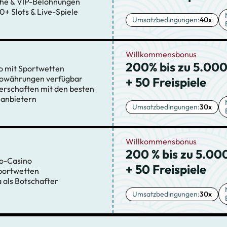
che & VIP-Belohnungen
0+ Slots & Live-Spiele
Umsatzbedingungen:
40x
Willkommensbonus
200% bis zu 5.000
o mit Sportwetten
owährungen verfügbar
+ 50 Freispiele
erschaften mit den besten
eanbietern
Umsatzbedingungen:
30x
Willkommensbonus
200 % bis zu 5.00
o-Casino
+ 50 Freispiele
portwetten
 als Botschafter
Umsatzbedingungen:
30x