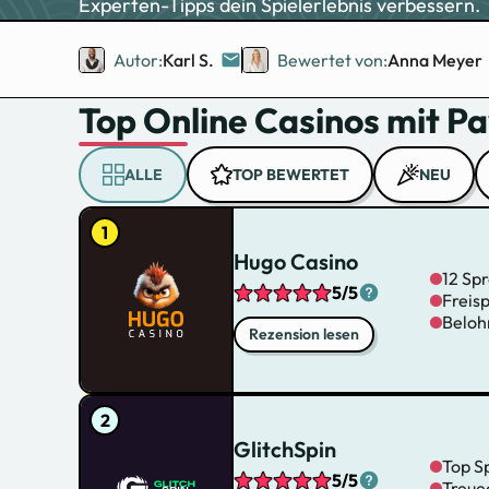
Experten-Tipps dein Spielerlebnis verbessern.
Autor:
Karl S.
Bewertet von:
Anna Meyer
Top Online Casinos mit Pa
ALLE
TOP BEWERTET
NEU
Hugo Casino
12 Sp
5/5
Freisp
Beloh
Rezension lesen
GlitchSpin
Top S
5/5
Treuec