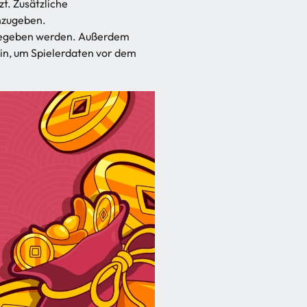
t. Zusätzliche
nzugeben.
igegeben werden. Außerdem
ein, um Spielerdaten vor dem