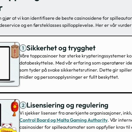
r
n gjør at vi kan identifisere de beste casinosidene for spilleau
service og en førsteklasses spillopplevelse. Her er vår vurde
Sikkerhet og trygghet
Våre toppcasinoer har sterke krypteringssystemer kom
databeskyttelse. Med vår erfaring som operatører iden
som tyder på svake sikkerhetsrutiner. Dette gir spille
midler og personopplysninger er fullt beskyttet.
Lisensiering og regulering
Vi sjekker lisenser fra anerkjente organisasjoner, ink
Control Board og Malta Gaming Authority
. Vår intern
casinosider for spilleautomater som oppfyller krav til 