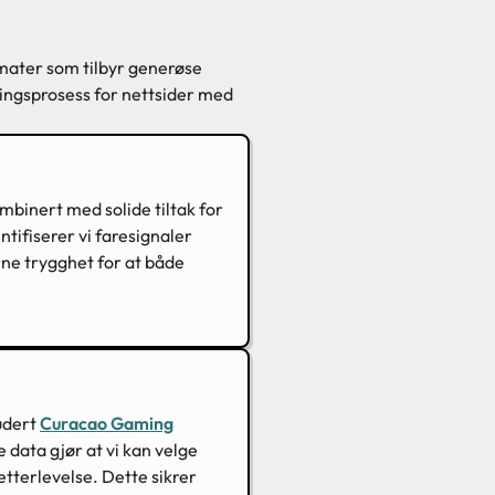
tomater som tilbyr generøse
ringsprosess for nettsider med
binert med solide tiltak for
tifiserer vi faresignaler
rne trygghet for at både
ludert
Curacao Gaming
e data gjør at vi kan velge
etterlevelse. Dette sikrer