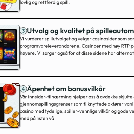
lovlig og rettferdig spill.
Utvalg og kvalitet på spilleauto
Vi vurderer spillutvalget og velger casinosider som 
programvareleverandørene. Casinoer med høy RTP på
høyere. Vi sørger også for at disse sidene har alternat
Åpenhet om bonusvilkår
Vår innsider-tilnærming hjelper oss å avdekke skjulte
gjennomspillingsgrenser som tilknyttede aktører vanli
casino med tydelige, spiller-vennlige vilkår og god
med på listen vå