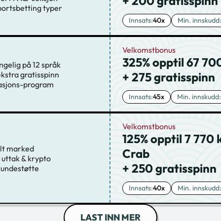
+ 200 gratisspinn
portsbetting typer
Innsats:
40x
Min. innskudd
Velkomstbonus
325% opptil 67 70
ngelig på 12 språk
kstra gratisspinn
+ 275 gratisspinn
asjons-program
Innsats:
45x
Min. innskudd:
Velkomstbonus
125% opptil 7 770 
lt marked
Crab
 uttak & krypto
+ 250 gratisspinn
kundestøtte
Innsats:
40x
Min. innskudd
LAST INN MER