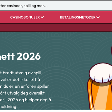
CASINOBONUSER
BETALINGSMETODER
nett 2026
 bredt utvalg av spill,
el er det ikke lett å
n du er en erfaren spiller
vårt utvalg deg oversikt
r i 2026 og hjelper deg å
holdning.