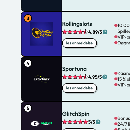
Rollingslots
10 00
Spill
4.89/5
VIP-p
Døgnå
les anmeldelse
Sportuna
Kasino
4.95/5
15 % 
VIP-p
les anmeldelse
GlitchSpin
Bonus
5/5
24/7 l
5-niv