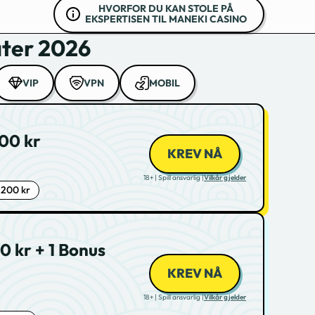
HVORFOR DU KAN STOLE PÅ
EKSPERTISEN TIL MANEKI CASINO
ater 2026
VIP
VPN
MOBIL
00 kr
KREV NÅ
18+ | Spill ansvarlig |
Vilkår gjelder
:
200 kr
0 kr + 1 Bonus
KREV NÅ
18+ | Spill ansvarlig |
Vilkår gjelder