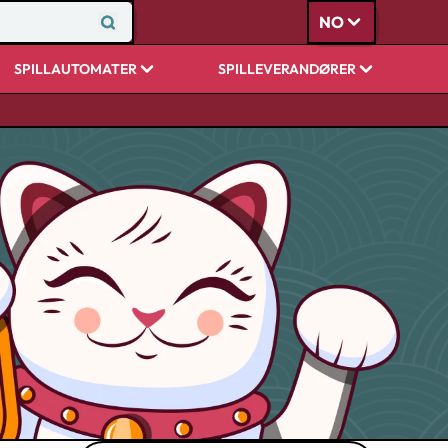
NO
SPILLAUTOMATER
SPILLEVERANDØRER