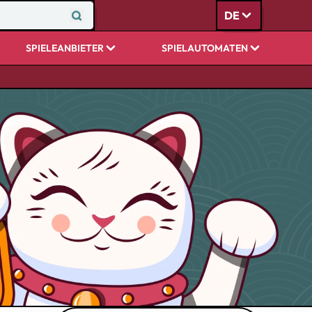
DE
SPIELEANBIETER
SPIELAUTOMATEN