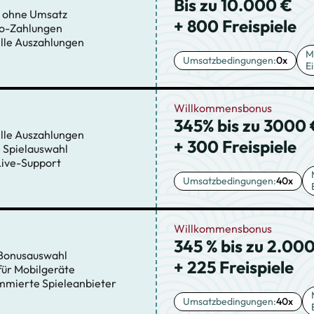
Bis zu 10.000 €
 ohne Umsatz
+ 800 Freispiele
o-Zahlungen
lle Auszahlungen
M
Umsatzbedingungen:
0x
E
Willkommensbonus
345% bis zu 3000 
lle Auszahlungen
+ 300 Freispiele
e Spielauswahl
Live-Support
Umsatzbedingungen:
40x
Willkommensbonus
345 % bis zu 2.00
Bonusauswahl
+ 225 Freispiele
für Mobilgeräte
mierte Spieleanbieter
Umsatzbedingungen:
40x