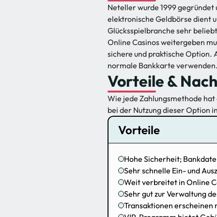
Neteller wurde 1999 gegründet u
elektronische Geldbörse dient u
Glücksspielbranche sehr beliebt
Online Casinos weitergeben mus
sichere und praktische Option. 
normale Bankkarte verwenden
Vorteile & Nach
Wie jede Zahlungsmethode hat au
bei der Nutzung dieser Option i
Vorteile
Hohe Sicherheit; Bankdaten
Sehr schnelle Ein- und Aus
Weit verbreitet in Online C
Sehr gut zur Verwaltung d
Transaktionen erscheinen 
VIP-Programm bietet Geb