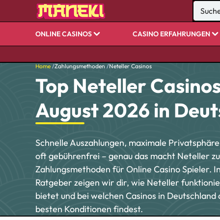
ONLINE CASINOS
CASINO ERFAHRUNGEN
Home
/
Zahlungsmethoden
/
Neteller Casinos
Top Neteller Casinos
August 2026 in Deut
Schnelle Auszahlungen, maximale Privatsphäre
oft gebührenfrei – genau das macht Neteller zu
Zahlungsmethoden für Online Casino Spieler. I
Ratgeber zeigen wir dir, wie Neteller funktionie
bietet und bei welchen Casinos in Deutschland d
besten Konditionen findest.