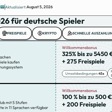
August 5, 2026
Aktualisiert:
26 für deutsche Spieler
FREISPIELE
KRYPTO
SCHNELLE AUSZAHLU
Willkommensbonus
325% bis zu 5450 
rachen
+ 275 Freispiele
iele kaufen
nungssystem
Umsatzbedingungen:
45x
Willkommensbonus
100 % bis zu 500 €
ub mit 5 Stufen
+ 200 Freispiele
te in 11 Sprachen verfügbar