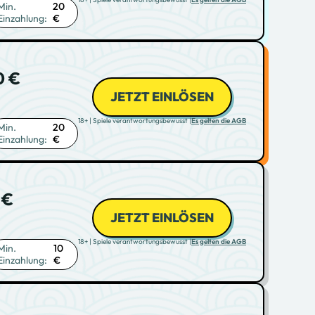
Min.
20
Einzahlung:
€
0 €
JETZT EINLÖSEN
18+ | Spiele verantwortungsbewusst |
Es gelten die AGB
Min.
20
Einzahlung:
€
 €
JETZT EINLÖSEN
18+ | Spiele verantwortungsbewusst |
Es gelten die AGB
Min.
10
Einzahlung:
€