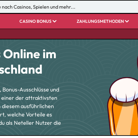
CASINO BONUS
ZAHLUNGSMETHODEN
 Online im
schland
, Bonus-Ausschlüsse und
 einer der attraktivsten
n diesem ausführlichen
rt, welche Vorteile es
u als Neteller Nutzer die