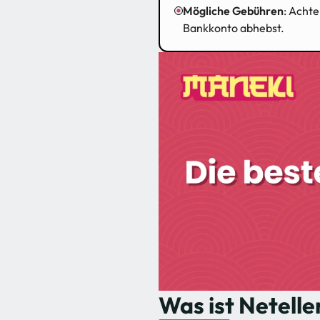
Mögliche Gebühren
: Achte
Bankkonto abhebst.
Was ist Netelle