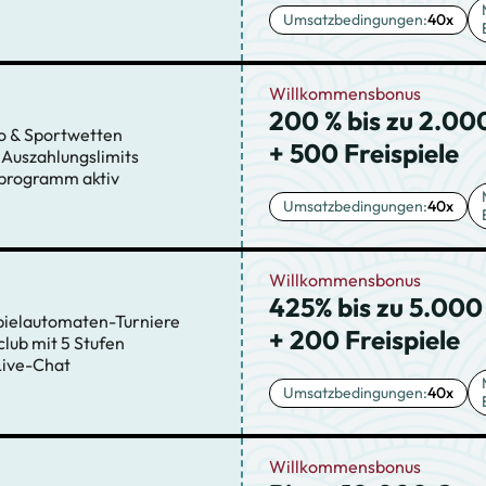
Umsatzbedingungen:
40x
Willkommensbonus
200 % bis zu 2.00
o & Sportwetten
+ 500 Freispiele
 Auszahlungslimits
programm aktiv
Umsatzbedingungen:
40x
Willkommensbonus
425% bis zu 5.000
pielautomaten-Turniere
+ 200 Freispiele
lub mit 5 Stufen
Live-Chat
Umsatzbedingungen:
40x
Willkommensbonus