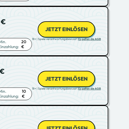
 €
JETZT EINLÖSEN
18+ | Spiele verantwortungsbewusst |
Es gelten die AGB
Min.
20
Einzahlung:
€
 €
JETZT EINLÖSEN
18+ | Spiele verantwortungsbewusst |
Es gelten die AGB
Min.
10
Einzahlung:
€
JETZT EINLÖSEN