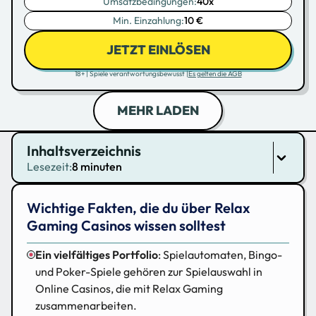
Umsatzbedingungen:
40x
Min. Einzahlung:
10 €
JETZT EINLÖSEN
18+ | Spiele verantwortungsbewusst |
Es gelten die AGB
MEHR LADEN
Inhaltsverzeichnis
Lesezeit:
8 minuten
Wichtige Fakten, die du über Relax
Gaming Casinos wissen solltest
Ein vielfältiges Portfolio
: Spielautomaten, Bingo-
und Poker-Spiele gehören zur Spielauswahl in
Online Casinos, die mit Relax Gaming
zusammenarbeiten.