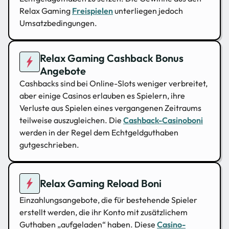
Relax Gaming
Freispielen
unterliegen jedoch
Umsatzbedingungen.
Relax Gaming Cashback Bonus
Angebote
Cashbacks sind bei Online-Slots weniger verbreitet,
aber einige Casinos erlauben es Spielern, ihre
Verluste aus Spielen eines vergangenen Zeitraums
teilweise auszugleichen. Die
Cashback-Casinoboni
werden in der Regel dem Echtgeldguthaben
gutgeschrieben.
Relax Gaming Reload Boni
Einzahlungsangebote, die für bestehende Spieler
erstellt werden, die ihr Konto mit zusätzlichem
Guthaben „aufgeladen“ haben. Diese
Casino-