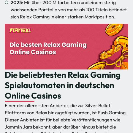
2025
: Mit über 200 Mitarbeitern und einem stetig
wachsenden Portfolio von mehr als 100 Titeln befindet
sich Relax Gaming in einer starken Marktposition.
Die beliebtesten Relax Gaming
Spielautomaten in deutschen
Online Casinos
Einer der allerersten Anbieter, die zur Silver Bullet
Plattform von Relax hinzugefügt wurden, ist Push Gaming.
Dieser Anbieter ist für beliebte Veröffentlichungen wie
Jammin Jars bekannt, aber darüber hinaus bietet die