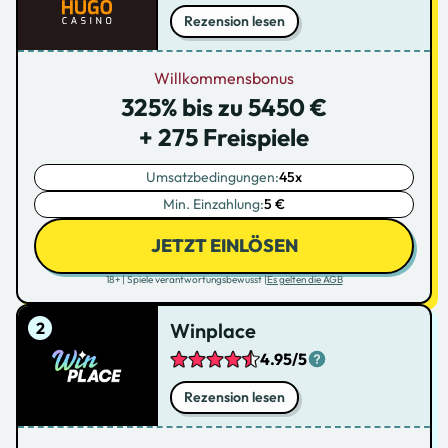
Rezension lesen
Willkommensbonus
325% bis zu 5450 €
+ 275 Freispiele
Umsatzbedingungen:
45x
Min. Einzahlung:
5 €
JETZT EINLÖSEN
18+ | Spiele verantwortungsbewusst |
Es gelten die AGB
Winplace
4.95/5
Rezension lesen