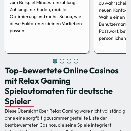
zum Beispiel Mindesteinzahlung,
du wahrscheinli
Zahlungsmethoden, mobile
neuen Kontoda
Optimierung und mehr. Schau, wie
Wähle einen ei
diese Faktoren zu deinen Vorlieben
Benutzernamen 
passen.
Passwort, bevo
persönlichen D
Top-bewertete Online Casinos
mit Relax Gaming
Spielautomaten für deutsche
Spieler
Diese Übersicht über Relax Gaming wäre nicht vollständig
ohne eine sorgfältig zusammengestellte Liste der
bestbewerteten Casinos, die seine Spiele integriert