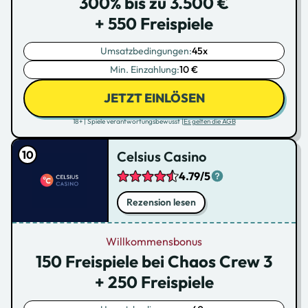
300% bis zu 3.500 €
+ 550 Freispiele
Umsatzbedingungen:
45x
Min. Einzahlung:
10 €
JETZT EINLÖSEN
18+ | Spiele verantwortungsbewusst |
Es gelten die AGB
Celsius Casino
4.79/5
Rezension lesen
Willkommensbonus
150 Freispiele bei Chaos Crew 3
+ 250 Freispiele