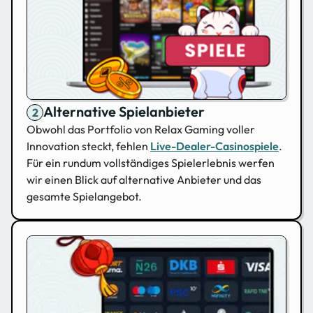
Alternative Spielanbieter
Obwohl das Portfolio von Relax Gaming voller
Innovation steckt, fehlen
Live-Dealer-Casinospiele
.
Für ein rundum vollständiges Spielerlebnis werfen
wir einen Blick auf alternative Anbieter und das
gesamte Spielangebot.