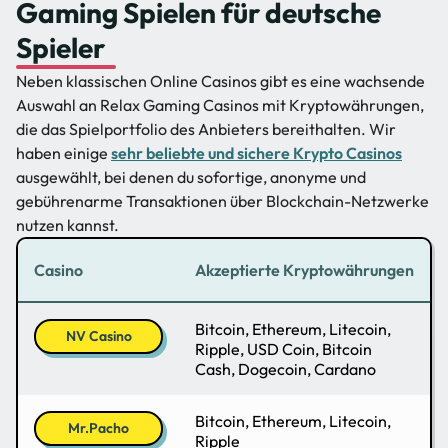
Gaming Spielen für deutsche
Spieler
Neben klassischen Online Casinos gibt es eine wachsende
Auswahl an Relax Gaming Casinos mit Kryptowährungen,
die das Spielportfolio des Anbieters bereithalten. Wir
haben einige
sehr beliebte und sichere Krypto Casinos
ausgewählt, bei denen du sofortige, anonyme und
gebührenarme Transaktionen über Blockchain-Netzwerke
nutzen kannst.
Casino
Akzeptierte Kryptowährungen
Bitcoin, Ethereum, Litecoin,
NV Casino
Ripple, USD Coin, Bitcoin
Cash, Dogecoin, Cardano
Bitcoin, Ethereum, Litecoin,
Mr.Pacho
Ripple