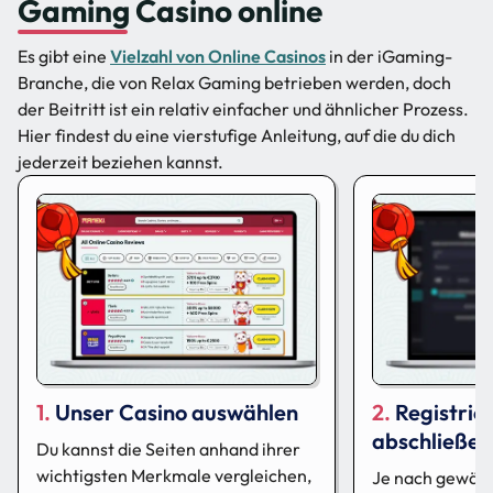
Gaming Casino online
Es gibt eine
Vielzahl von Online Casinos
in der iGaming-
Branche, die von Relax Gaming betrieben werden, doch
der Beitritt ist ein relativ einfacher und ähnlicher Prozess.
Hier findest du eine vierstufige Anleitung, auf die du dich
jederzeit beziehen kannst.
Unser Casino auswählen
Registrie
abschließen
Du kannst die Seiten anhand ihrer
wichtigsten Merkmale vergleichen,
Je nach gewäh