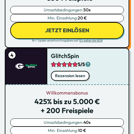
Umsatzbedingungen:
50x
Min. Einzahlung:
20 €
JETZT EINLÖSEN
18+ | Spiele verantwortungsbewusst |
Es gelten die AGB
GlitchSpin
5/5
Rezension lesen
Willkommensbonus
425% bis zu 5.000 €
+ 200 Freispiele
Umsatzbedingungen:
40x
Min. Einzahlung:
10 €