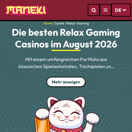
DE
Home
/
Spiele
/
Relax Gaming
Die besten Relax Gaming
Casinos im August 2026
Mit einem umfangreichen Portfolio aus
klassischen Spielautomaten, Tischspielen und
auch Bingo-Titeln bieten Relax Gaming Casinos
registrierten Nutzern ein vielseitiges
Mehr anzeigen
Spielerlebnis. In den letzten zehn Jahren ist der
Anbieter ständig in neue Märkte eingetreten
und hat innovative Relax Gaming
Spielautomaten mit Bonusfunktionen und
besonderen Spielmechaniken veröffentlicht.
Deshalb schauen wir uns alle Faktoren an, die
Relax Gaming zu einem bekannten Namen in