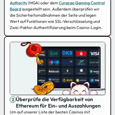
Authority
(MGA) oder dem
Curaçao Gaming Control
Board
ausgestellt sein. Außerdem überprüfen wir
die Sicherheitsmaßnahmen der Seite und legen
Wert auf Funktionen wie SSL-Verschlüsselung und
Zwei-Faktor-Authentifizierung beim Casino-Login.
Überprüfe die Verfügbarkeit von
Ethereum für Ein- und Auszahlungen
Um auf unserer Liste der besten Casinos mit