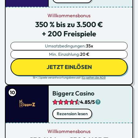
Willkommensbonus
350 % bis zu 3.500 €
+ 200 Freispiele
Umsatzbedingungen:
35x
Min. Einzahlung:
20 €
JETZT EINLÖSEN
18+ | Spiele verantwortungsbewusst |
Es gelten die AGB
Biggerz Casino
4.85/5
Rezension lesen
Willkommensbonus