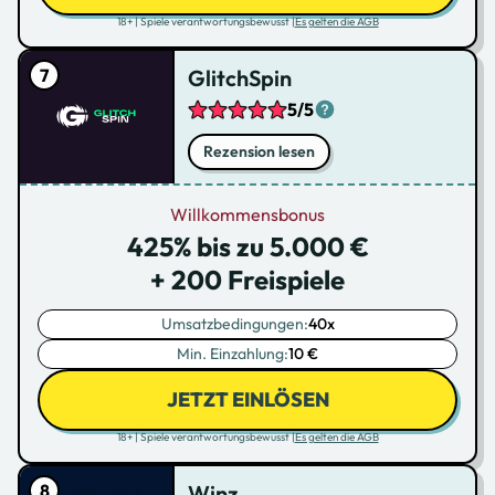
18+ | Spiele verantwortungsbewusst |
Es gelten die AGB
GlitchSpin
5/5
Rezension lesen
Willkommensbonus
425% bis zu 5.000 €
+ 200 Freispiele
Umsatzbedingungen:
40x
Min. Einzahlung:
10 €
JETZT EINLÖSEN
18+ | Spiele verantwortungsbewusst |
Es gelten die AGB
Winz