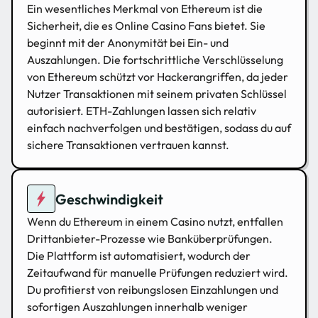
Ein wesentliches Merkmal von Ethereum ist die
Sicherheit, die es Online Casino Fans bietet. Sie
beginnt mit der Anonymität bei Ein- und
Auszahlungen. Die fortschrittliche Verschlüsselung
von Ethereum schützt vor Hackerangriffen, da jeder
Nutzer Transaktionen mit seinem privaten Schlüssel
autorisiert. ETH-Zahlungen lassen sich relativ
einfach nachverfolgen und bestätigen, sodass du auf
sichere Transaktionen vertrauen kannst.
Geschwindigkeit
Wenn du Ethereum in einem Casino nutzt, entfallen
Drittanbieter-Prozesse wie Banküberprüfungen.
Die Plattform ist automatisiert, wodurch der
Zeitaufwand für manuelle Prüfungen reduziert wird.
Du profitierst von reibungslosen Einzahlungen und
sofortigen Auszahlungen innerhalb weniger