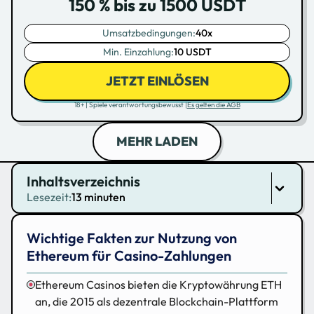
150 % bis zu 1500 USDT
Umsatzbedingungen:
40x
Min. Einzahlung:
10 USDT
JETZT EINLÖSEN
18+ | Spiele verantwortungsbewusst |
Es gelten die AGB
MEHR LADEN
Inhaltsverzeichnis
Lesezeit:
13 minuten
Wichtige Fakten zur Nutzung von
Ethereum für Casino-Zahlungen
Ethereum Casinos bieten die Kryptowährung ETH
an, die 2015 als dezentrale Blockchain-Plattform