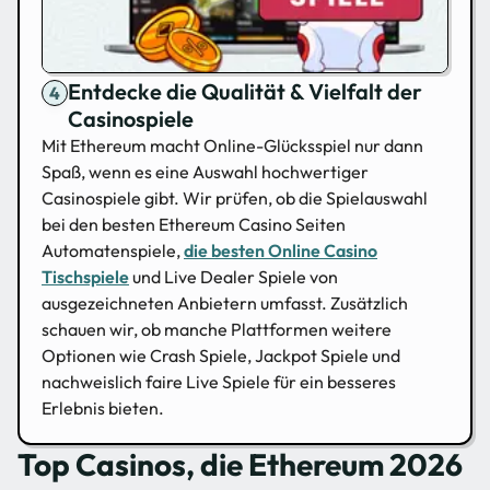
Entdecke die Qualität & Vielfalt der
Casinospiele
Mit Ethereum macht Online-Glücksspiel nur dann
Spaß, wenn es eine Auswahl hochwertiger
Casinospiele gibt. Wir prüfen, ob die Spielauswahl
bei den besten Ethereum Casino Seiten
Automatenspiele,
die besten Online Casino
Tischspiele
und Live Dealer Spiele von
ausgezeichneten Anbietern umfasst. Zusätzlich
schauen wir, ob manche Plattformen weitere
Optionen wie Crash Spiele, Jackpot Spiele und
nachweislich faire Live Spiele für ein besseres
Erlebnis bieten.
Top Casinos, die Ethereum 2026