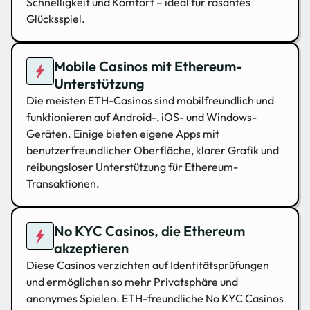
Schnelligkeit und Komfort – ideal für rasantes
Glücksspiel.
Mobile Casinos mit Ethereum-
Unterstützung
Die meisten ETH-Casinos sind mobilfreundlich und
funktionieren auf Android-, iOS- und Windows-
Geräten. Einige bieten eigene Apps mit
benutzerfreundlicher Oberfläche, klarer Grafik und
reibungsloser Unterstützung für Ethereum-
Transaktionen.
No KYC Casinos, die Ethereum
akzeptieren
Diese Casinos verzichten auf Identitätsprüfungen
und ermöglichen so mehr Privatsphäre und
anonymes Spielen. ETH-freundliche No KYC Casinos