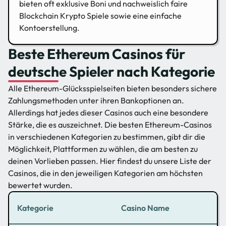
bieten oft exklusive Boni und nachweislich faire
Blockchain Krypto Spiele sowie eine einfache
Kontoerstellung.
Beste Ethereum Casinos für
deutsche Spieler nach Kategorie
Alle Ethereum-Glücksspielseiten bieten besonders sichere
Zahlungsmethoden unter ihren Bankoptionen an.
Allerdings hat jedes dieser Casinos auch eine besondere
Stärke, die es auszeichnet. Die besten Ethereum-Casinos
in verschiedenen Kategorien zu bestimmen, gibt dir die
Möglichkeit, Plattformen zu wählen, die am besten zu
deinen Vorlieben passen. Hier findest du unsere Liste der
Casinos, die in den jeweiligen Kategorien am höchsten
bewertet wurden.
Kategorie
Casino Name