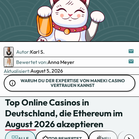
Autor:
Karl S.
Bewertet von:
Anna Meyer
August 5, 2026
Aktualisiert:
WARUM DU DER EXPERTISE VON MANEKI CASINO
VERTRAUEN KANNST
Top Online Casinos in
Deutschland, die Ethereum im
August 2026 akzeptieren
ALLE
TOP BEWERTET
NEU
FRE