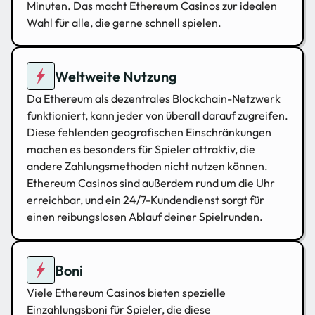
Minuten. Das macht Ethereum Casinos zur idealen
Wahl für alle, die gerne schnell spielen.
Weltweite Nutzung
Da Ethereum als dezentrales Blockchain-Netzwerk
funktioniert, kann jeder von überall darauf zugreifen.
Diese fehlenden geografischen Einschränkungen
machen es besonders für Spieler attraktiv, die
andere Zahlungsmethoden nicht nutzen können.
Ethereum Casinos sind außerdem rund um die Uhr
erreichbar, und ein 24/7-Kundendienst sorgt für
einen reibungslosen Ablauf deiner Spielrunden.
Boni
Viele Ethereum Casinos bieten spezielle
Einzahlungsboni für Spieler, die diese