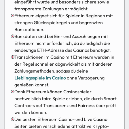
eingeführt wurde und besonders sichere sowie
transparente Zahlungen ermöglicht.
Ethereum eignet sich für Spieler in Regionen mit
strengen Glücksspielregeln und begrenzten
Bankoptionen.
Bankdaten sind bei Ein- und Auszahlungen mit
Ethereum nicht erforderlich, da du lediglich die
eindeutige ETH-Adresse des Casinos benötigst.
Transaktionen im Casino mit Ethereum werden in
der Regel schneller abgewickelt als mit anderen
Zahlungsmethoden, sodass du deine
Lieblingsspiele im Casino
ohne Verzögerung
genießen kannst.
Dank Ethereum können Casinospieler
nachweislich faire Spiele erleben, die durch Smart
Contracts auf Transparenz und Fairness überprüft
werden können.
Die besten Ethereum Casino- und Live Casino
Seiten bieten verschiedene attraktive Krypto-