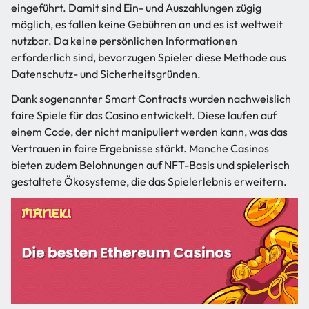
eingeführt. Damit sind Ein- und Auszahlungen zügig
möglich, es fallen keine Gebühren an und es ist weltweit
nutzbar. Da keine persönlichen Informationen
erforderlich sind, bevorzugen Spieler diese Methode aus
Datenschutz- und Sicherheitsgründen.
Dank sogenannter Smart Contracts wurden nachweislich
faire Spiele für das Casino entwickelt. Diese laufen auf
einem Code, der nicht manipuliert werden kann, was das
Vertrauen in faire Ergebnisse stärkt. Manche Casinos
bieten zudem Belohnungen auf NFT-Basis und spielerisch
gestaltete Ökosysteme, die das Spielerlebnis erweitern.