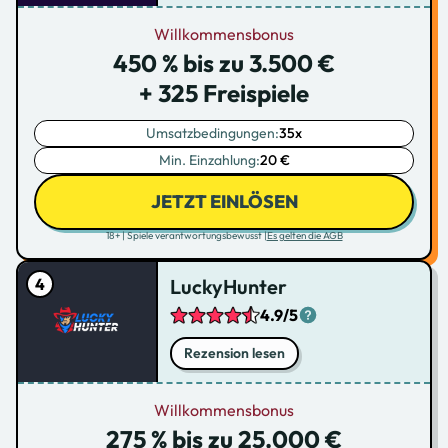
Willkommensbonus
450 % bis zu 3.500 €
+ 325 Freispiele
Umsatzbedingungen:
35x
Min. Einzahlung:
20 €
JETZT EINLÖSEN
18+ | Spiele verantwortungsbewusst |
Es gelten die AGB
LuckyHunter
4.9/5
Rezension lesen
Willkommensbonus
275 % bis zu 25.000 €