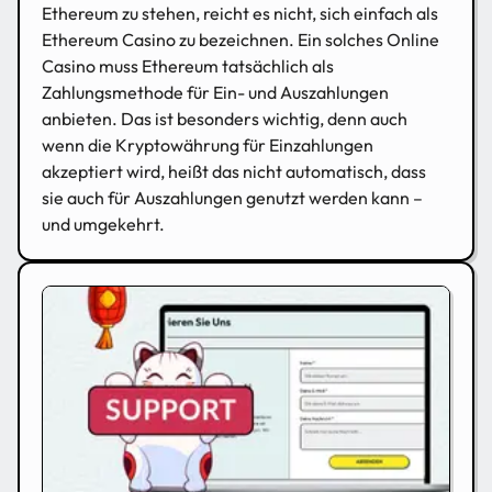
Ethereum zu stehen, reicht es nicht, sich einfach als
Ethereum Casino zu bezeichnen. Ein solches Online
Casino muss Ethereum tatsächlich als
Zahlungsmethode für Ein- und Auszahlungen
anbieten. Das ist besonders wichtig, denn auch
wenn die Kryptowährung für Einzahlungen
akzeptiert wird, heißt das nicht automatisch, dass
sie auch für Auszahlungen genutzt werden kann –
und umgekehrt.