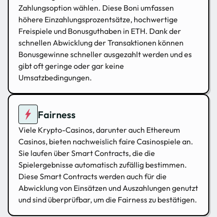
Zahlungsoption wählen. Diese Boni umfassen
höhere Einzahlungsprozentsätze, hochwertige
Freispiele und Bonusguthaben in ETH. Dank der
schnellen Abwicklung der Transaktionen können
Bonusgewinne schneller ausgezahlt werden und es
gibt oft geringe oder gar keine
Umsatzbedingungen.
Fairness
Viele Krypto-Casinos, darunter auch Ethereum
Casinos, bieten nachweislich faire Casinospiele an.
Sie laufen über Smart Contracts, die die
Spielergebnisse automatisch zufällig bestimmen.
Diese Smart Contracts werden auch für die
Abwicklung von Einsätzen und Auszahlungen genutzt
und sind überprüfbar, um die Fairness zu bestätigen.