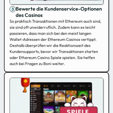
Bewerte die Kundenservice-Optionen
des Casinos
So praktisch Transaktionen mit Ethereum auch sind,
sie sind oft unwiderruflich. Zudem kann es leicht
passieren, dass man sich bei den meist langen
Wallet-Adressen der Ethereum Casinos vertippt.
Deshalb überprüfen wir die Reaktionszeit des
Kundensupports, bevor wir Transaktionen starten
oder Ethereum Casino Spiele spielen. Sie helfen
auch bei Fragen zu Boni weiter.