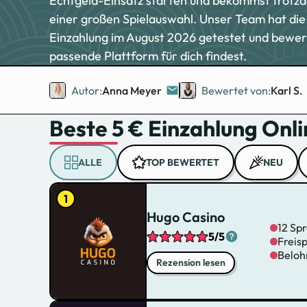
Echtgeld-Einsatz starten und bekommst trotz
einer großen Spielauswahl. Unser Team hat die
Einzahlung im August 2026 getestet und bewert
passende Plattform für dich findest.
Autor:
Anna Meyer
Bewertet von:
Karl S.
Beste 5 € Einzahlung Onli
ALLE
TOP BEWERTET
NEU
Hugo Casino
12 Sp
5/5
Freisp
Beloh
Rezension lesen