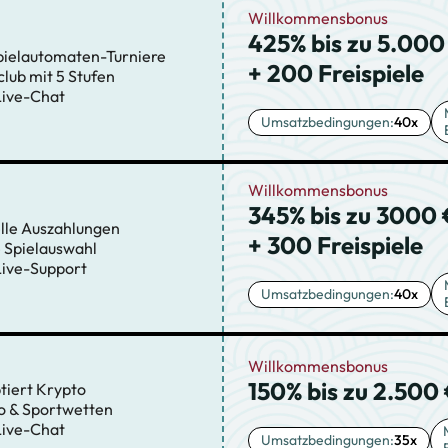
Willkommensbonus
425% bis zu 5.000
pielautomaten-Turniere
+ 200 Freispiele
lub mit 5 Stufen
Live-Chat
Umsatzbedingungen:
40x
Willkommensbonus
345% bis zu 3000 
lle Auszahlungen
+ 300 Freispiele
e Spielauswahl
Live-Support
Umsatzbedingungen:
40x
Willkommensbonus
150% bis zu 2.500
tiert Krypto
o & Sportwetten
Live-Chat
Umsatzbedingungen:
35x