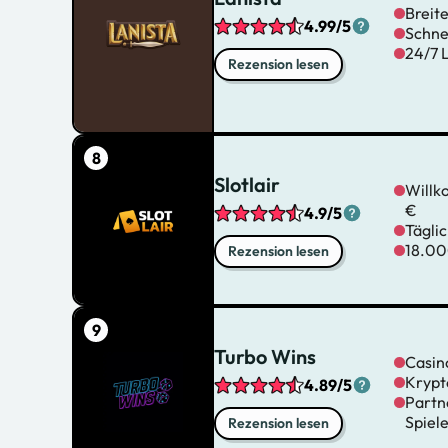
Breit
4.99/5
Schne
24/7 
Rezension lesen
Slotlair
Willk
€
4.9/5
Tägli
18.00
Rezension lesen
Turbo Wins
Casin
Krypt
4.89/5
Partn
Spiel
Rezension lesen