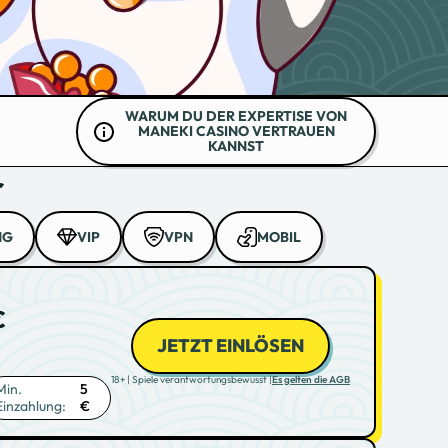
WARUM DU DER EXPERTISE VON
MANEKI CASINO VERTRAUEN
KANNST
r
NG
VIP
VPN
MOBIL
€
JETZT EINLÖSEN
18+ | Spiele verantwortungsbewusst |
Es gelten die AGB
Min.
5
Einzahlung:
€