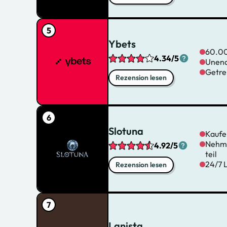
Ybets
60.00
4.34/5
Unend
Getre
Rezension lesen
Slotuna
Kaufen
Nehme
4.92/5
teil
24/7 
Rezension lesen
Lanista