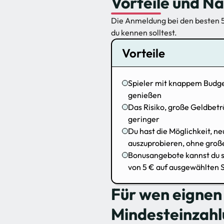
Vorteile und Na
Die Anmeldung bei den besten 5 E
du kennen solltest.
Vorteile
Spieler mit knappem Budge
genießen
Das Risiko, große Geldbeträ
geringer
Du hast die Möglichkeit, n
auszuprobieren, ohne gro
Bonusangebote kannst du s
von 5 € auf ausgewählten S
Für wen eignen 
Mindesteinzah