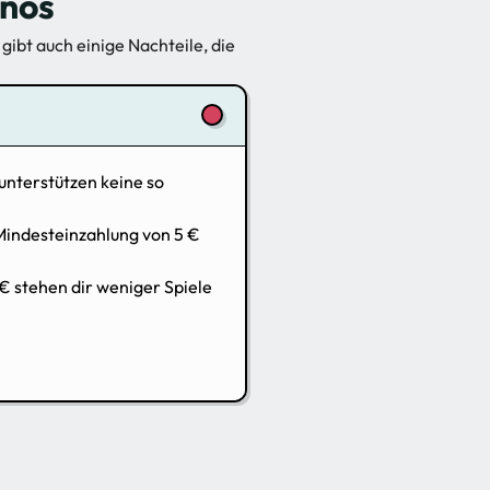
inos
gibt auch einige Nachteile, die
nterstützen keine so
Mindesteinzahlung von 5 €
 € stehen dir weniger Spiele