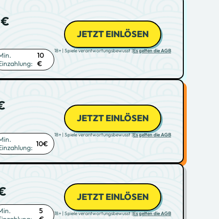
 €
JETZT EINLÖSEN
18+ | Spiele verantwortungsbewusst |
Es gelten die AGB
Min.
10
Einzahlung:
€
€
JETZT EINLÖSEN
18+ | Spiele verantwortungsbewusst |
Es gelten die AGB
Min.
10€
Einzahlung:
 €
JETZT EINLÖSEN
Min.
5
18+ | Spiele verantwortungsbewusst |
Es gelten die AGB