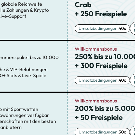
Crab
e globale Reichweite
lle Zahlungen & Krypto
+ 250 Freispiele
Live-Support
Umsatzbedingungen:
40x
Willkommensbonus
250% bis zu 10.00
ommenspaket bis zu 10.000
+ 300 Freispiele
che & VIP-Belohnungen
0+ Slots & Live-Spiele
Umsatzbedingungen:
40x
Willkommensbonus
200% bis zu 5.000
o mit Sportwetten
owährungen verfügbar
+ 50 Freispiele
erschaften mit den besten
eanbietern
Umsatzbedingungen:
30x