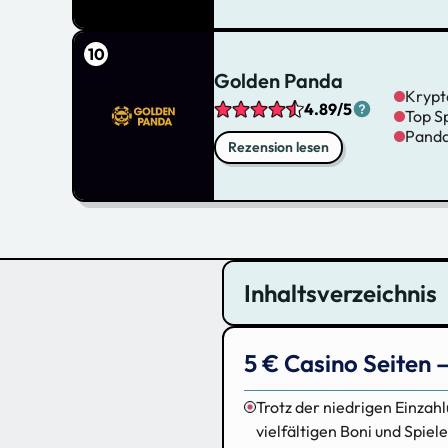
Golden Panda
Krypt
4.89/5
Top S
Panda
Rezension lesen
Inhaltsverzeichnis
5 € Casino Seiten 
Trotz der niedrigen Einzah
vielfältigen Boni und Spiel