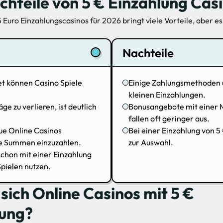
chteile von 5 € Einzahlung Cas
uro Einzahlungs­casinos für 2026 bringt viele Vorteile, aber es 
Nachteile
t können Casino Spiele
Einige Zahlungsmethoden u
kleinen Einzahlungen.
ge zu verlieren, ist deutlich
Bonusangebote mit einer 
fallen oft geringer aus.
eue Online Casinos
Bei einer Einzahlung von 5
ße Summen einzuzahlen.
zur Auswahl.
chon mit einer Einzahlung
pielen nutzen.
sich Online Casinos mit 5 €
lung?