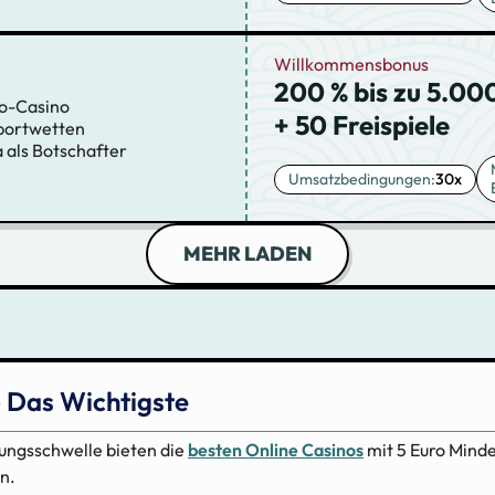
Willkommensbonus
200 % bis zu 5.00
o-Casino
+ 50 Freispiele
portwetten
 als Botschafter
Umsatzbedingungen:
30x
MEHR LADEN
– Das Wichtigste
lungsschwelle bieten die
besten Online Casinos
mit 5 Euro Mind
en.