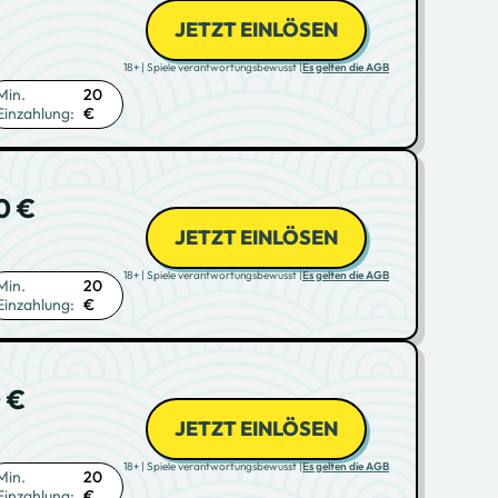
JETZT EINLÖSEN
18+ | Spiele verantwortungsbewusst |
Es gelten die AGB
Min.
20
Einzahlung:
€
0 €
JETZT EINLÖSEN
18+ | Spiele verantwortungsbewusst |
Es gelten die AGB
Min.
20
Einzahlung:
€
 €
JETZT EINLÖSEN
18+ | Spiele verantwortungsbewusst |
Es gelten die AGB
Min.
20
Einzahlung:
€