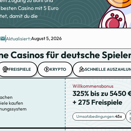
dem Zugang zu Boni und
 besten Casino mit 5 Euro
et, damit du die
August 5, 2026
Aktualisiert:
ne Casinos für deutsche Spiele
FREISPIELE
KRYPTO
SCHNELLE AUSZAHLU
Willkommensbonus
325% bis zu 5450 
rachen
+ 275 Freispiele
iele kaufen
nungssystem
Umsatzbedingungen:
45x