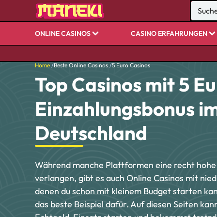
ONLINE CASINOS
CASINO ERFAHRUNGEN
Home
/
Beste Online Casinos
/
5 Euro Casinos
Top Casinos mit 5 E
Einzahlungsbonus im
Deutschland
Während manche Plattformen eine recht hohe
verlangen, gibt es auch Online Casinos mit nied
denen du schon mit kleinem Budget starten kann
das beste Beispiel dafür. Auf diesen Seiten ka