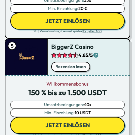
Umsatzbedingungen:
35x
Min. Einzahlung:
20 €
JETZT EINLÖSEN
18+ | Verantwortungsbewusst spielen |
Es gelten AGB
BiggerZ Casino
4.85/5
Rezension lesen
Willkommensbonus
150 % bis zu 1.500 USDT
Umsatzbedingungen:
40x
Min. Einzahlung:
10 USDT
JETZT EINLÖSEN