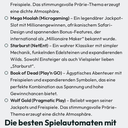
Freispiele. Das stimmungsvolle Prärie-Thema erzeugt
eine dichte Atmosphäre.
Mega Moolah (Microgaming)
– Ein legendärer Jackpot-
Slot mit Millionengewinnen, afrikanischem Safari-
Design und spannenden Bonus-Features, der
international als „Millionaire Maker“ bekannt wurde.
Starburst (NetEnt)
– Ein wahrer Klassiker mit simpler
Mechanik, funkelnden Edelsteinen und expandierenden
Wilds. Sowohl Einsteiger als auch Vielspieler lieben
„Starburst“.
Book of Dead
(Play’n GO)
– Ägyptisches Abenteuer mit
Freispielen und expandierenden Symbolen, das eine
perfekte Kombination aus Spannung und hohe
Gewinnchancen bietet.
Wolf Gold
(Pragmatic Play)
– Beliebt wegen seiner
Jackpots und Freispiele. Das stimmungsvolle Prärie-
Thema erzeugt eine dichte Atmosphäre.
Die besten Spielautomaten mit