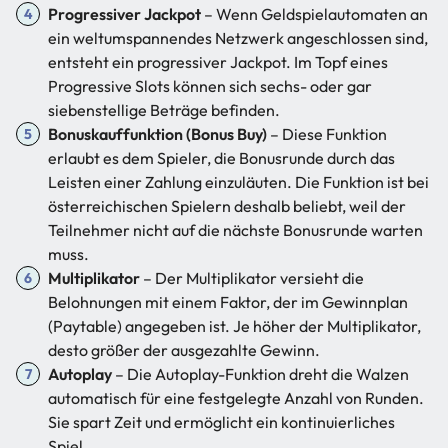
Progressiver Jackpot
– Wenn Geldspielautomaten an
ein weltumspannendes Netzwerk angeschlossen sind,
entsteht ein progressiver Jackpot. Im Topf eines
Progressive Slots können sich sechs- oder gar
siebenstellige Beträge befinden.
Bonuskauffunktion (Bonus Buy)
– Diese Funktion
erlaubt es dem Spieler, die Bonusrunde durch das
Leisten einer Zahlung einzuläuten. Die Funktion ist bei
österreichischen Spielern deshalb beliebt, weil der
Teilnehmer nicht auf die nächste Bonusrunde warten
muss.
Multiplikator
– Der Multiplikator versieht die
Belohnungen mit einem Faktor, der im Gewinnplan
(Paytable) angegeben ist. Je höher der Multiplikator,
desto größer der ausgezahlte Gewinn.
Autoplay
– Die Autoplay-Funktion dreht die Walzen
automatisch für eine festgelegte Anzahl von Runden.
Sie spart Zeit und ermöglicht ein kontinuierliches
Spiel.