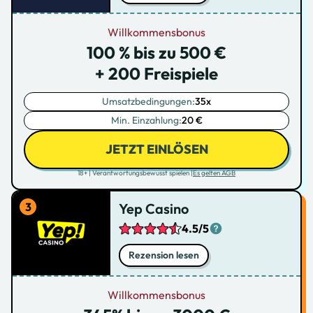
Willkommensbonus
100 % bis zu 500 €
+ 200 Freispiele
Umsatzbedingungen:
35x
Min. Einzahlung:
20 €
JETZT EINLÖSEN
18+ | Verantwortungsbewusst spielen |
Es gelten AGB
Yep Casino
4.5/5
Rezension lesen
Willkommensbonus