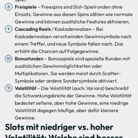
Freispiele
– Freespins sind Slot-Spielrunden ohne
Einsatz. Gewinne aus diesen Spins zählen wie normale
Gewinne und können zusätzliche Features aktivieren.
Cascading Reels
/ Kaskadenwalzen – Bei
Kaskadenwalzen verschwinden Gewinnsymbole nach
einem Treffer, und neue Symbole fallen nach. Das
erhöht die Chancen auf Folgegewinne.
Bonustunden
– Bonusspiele sind spezielle Runden mit
zusätzlichen Gewinnmöglichkeiten oder
Multiplikatoren. Sie werden meist durch Scatter-
Symbole oder andere Sondersymbole aktiviert.
Volatilität
– Die Volatilität (auch: Varianz) beschreibt
die Schwankungsbreite der Gewinne. Hohe Volatilität
bedeutet seltene, aber hohe Gewinne, eine niedrige
Volatilität dagegen häufige, aber dafür kleinere
Gewinne.
Slots mit niedriger vs. hoher
Volatilität: Welche sind besser