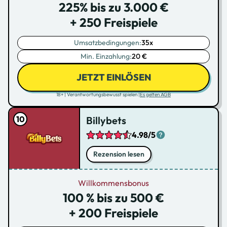
225% bis zu 3.000 €
+ 250 Freispiele
Umsatzbedingungen:
35x
Min. Einzahlung:
20 €
JETZT EINLÖSEN
18+ | Verantwortungsbewusst spielen |
Es gelten AGB
Billybets
4.98/5
Rezension lesen
Willkommensbonus
100 % bis zu 500 €
+ 200 Freispiele