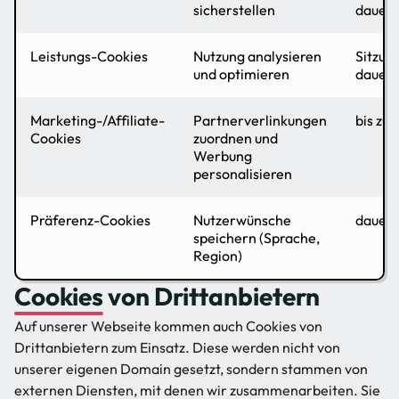
sicherstellen
dauerh
Leistungs-Cookies
Nutzung analysieren
Sitzung
und optimieren
dauerh
Marketing-/Affiliate-
Partnerverlinkungen
bis zu 
Cookies
zuordnen und
Werbung
personalisieren
Präferenz-Cookies
Nutzerwünsche
dauerh
speichern (Sprache,
Region)
Cookies von Drittanbietern
Auf unserer Webseite kommen auch Cookies von
Drittanbietern zum Einsatz. Diese werden nicht von
unserer eigenen Domain gesetzt, sondern stammen von
externen Diensten, mit denen wir zusammenarbeiten. Sie