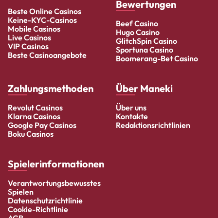
Bewertungen
Beste Online Casinos
Keine-KYC-Casinos
Beef Casino
Mobile Casinos
Hugo Casino
Live Casinos
GlitchSpin Casino
VIP Casinos
Sportuna Casino
Beste Casinoangebote
Boomerang-Bet Casino
Zahlungsmethoden
Über Maneki
Revolut Casinos
Über uns
Klarna Casinos
Kontakte
Google Pay Casinos
Redaktionsrichtlinien
Boku Casinos
Spielerinformationen
Verantwortungsbewusstes
Spielen
Datenschutzrichtlinie
Cookie-Richtlinie