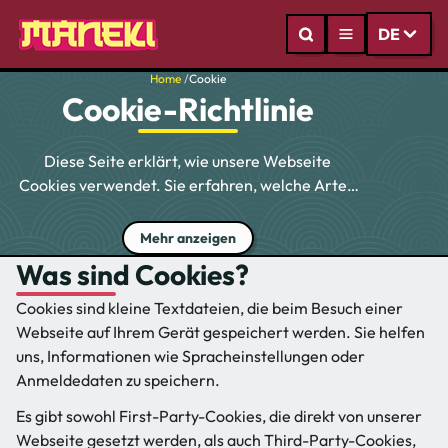
DE
Home
/
Cookie
Cookie-Richtlinie
Diese Seite erklärt, wie unsere Webseite
Cookies verwendet. Sie erfahren, welche Arten
von Cookies wir einsetzen, warum wir sie nutzen
und wie Sie Ihre Einstellungen verwalten
Mehr anzeigen
können. Unsere Cookie-Richtlinie gilt für alle
Was sind Cookies?
Benutzer unserer
Maneki Casino-Webseite
–
unabhängig vom Standort.
Cookies sind kleine Textdateien, die beim Besuch einer
Webseite auf Ihrem Gerät gespeichert werden. Sie helfen
uns, Informationen wie Spracheinstellungen oder
Anmeldedaten zu speichern.
Es gibt sowohl First-Party-Cookies, die direkt von unserer
Webseite gesetzt werden, als auch Third-Party-Cookies,