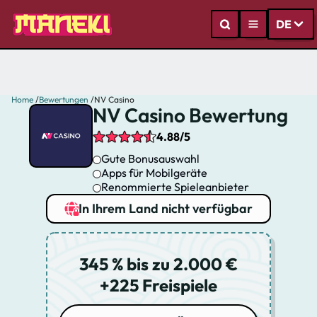
DE
Home
/
Bewertungen
/
NV Casino
NV Casino Bewertung
4.88/5
Gute Bonusauswahl
Apps für Mobilgeräte
Renommierte Spieleanbieter
In Ihrem Land nicht verfügbar
345 % bis zu 2.000 €
+225 Freispiele