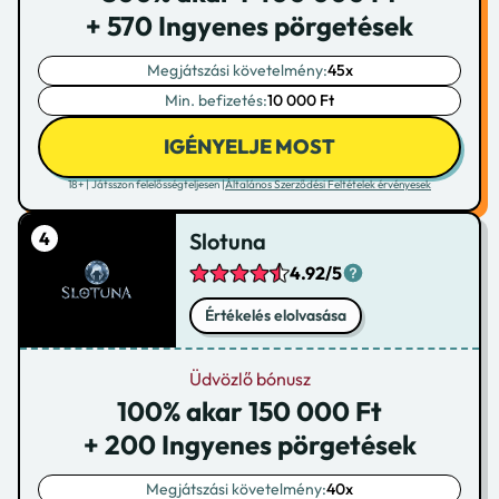
+ 570 Ingyenes pörgetések
Megjátszási követelmény:
45x
Min. befizetés:
10 000 Ft
IGÉNYELJE MOST
18+ | Játsszon felelősségteljesen |
Általános Szerződési Feltételek érvényesek
Slotuna
4.92/5
Értékelés elolvasása
Üdvözlő bónusz
100% akar 150 000 Ft
+ 200 Ingyenes pörgetések
Megjátszási követelmény:
40x