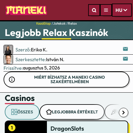
HU
Kezdőlap
/
Jatekok
/
Relax
Legjobb Relax Kaszinók
Szerző:
Erika K.
Szerkesztette:
István N.
augusztus 5, 2026
Frissítve:
MIÉRT BÍZHATSZ A MANEKI CASINO
SZAKÉRTELMÉBEN
Casinos
ÖSSZES
LEGJOBBRA ÉRTÉKELT
ÚJ
DragonSlots