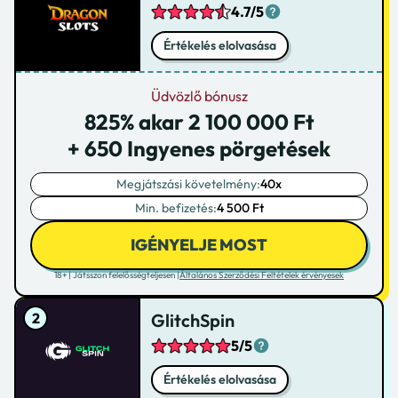
4.7/5
Értékelés elolvasása
Üdvözlő bónusz
825% akar 2 100 000 Ft
+ 650 Ingyenes pörgetések
Megjátszási követelmény:
40x
Min. befizetés:
4 500 Ft
IGÉNYELJE MOST
18+ | Játsszon felelősségteljesen |
Általános Szerződési Feltételek érvényesek
GlitchSpin
5/5
Értékelés elolvasása