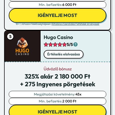
Min. befizetés:
6 000 Ft
IGÉNYELJE MOST
18+ | Játsszon felelősségteljesen |
Általános Szerződési Feltételek érvényesek
Hugo Casino
5/5
Értékelés elolvasása
Üdvözlő bónusz
325% akár 2 180 000 Ft
+ 275 Ingyenes pörgetések
Megjátszási követelmény:
45x
Min. befizetés:
2 000 Ft
IGÉNYELJE MOST