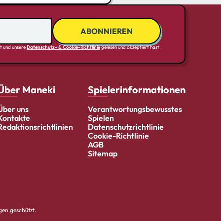
st und unsere
Datenschutz- & Cookie-Richtlinie
gelesen und akzeptiert hast.
Über Maneki
Spielerinformationen
Über uns
Verantwortungsbewusstes
Kontakte
Spielen
Redaktionsrichtlinien
Datenschutzrichtlinie
Cookie-Richtlinie
AGB
Sitemap
en geschützt.