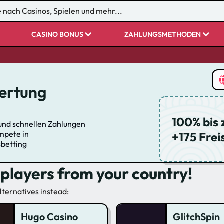
CASINO BONUS
ZAHLUNGSMETHODEN
ertung
100% bis 
und schnellen Zahlungen
mpete in
+175 Frei
sbetting
players from your country!
alternatives instead:
Hugo Casino
GlitchSpin