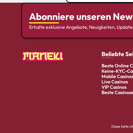
Red Tiger Gaming Casinos
1X2Gaming
Lucky Streak
WorldMatch
Tom Horn
Abonniere unseren New
CT Interactive
Leap Gaming
Oryx
E
Erhalte exklusive Angebote, Neuigkeiten, Updates
Eurasian Gaming
Super Lotto Games
Ki
MrSlotty
Patagonia
Spearhead
Spi
Beliebte Se
Beste Online C
Keine-KYC-Ca
Mobile Casino
Live Casinos
VIP Casinos
Beste Casinoa
Diese Seite 