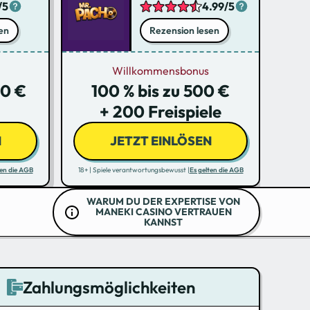
/5
4.99/5
en
Rezension lesen
Willkommensbonus
00 €
100 % bis zu 500 €
+ 200 Freispiele
N
JETZT EINLÖSEN
ten die AGB
18+ | Spiele verantwortungsbewusst |
Es gelten die AGB
WARUM DU DER EXPERTISE VON
MANEKI CASINO VERTRAUEN
KANNST
Zahlungsmöglichkeiten