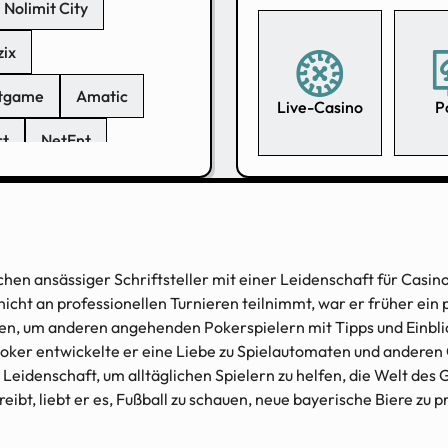
Nolimit City
ix
tgame
Amatic
Live-Casino
P
t
NetEnt
Winfinity
t
Fugaso
Tischspiele
Tu
olute Live Gaming
nchen ansässiger Schriftsteller mit einer Leidenschaft für Casin
nicht an professionellen Turnieren teilnimmt, war er früher ein 
nderkick
Evoplay
en, um anderen angehenden Pokerspielern mit Tipps und Einblic
oker entwickelte er eine Liebe zu Spielautomaten und anderen 
es
Ruby Play
 Leidenschaft, um alltäglichen Spielern zu helfen, die Welt des G
ibt, liebt er es, Fußball zu schauen, neue bayerische Biere zu p
Gaming