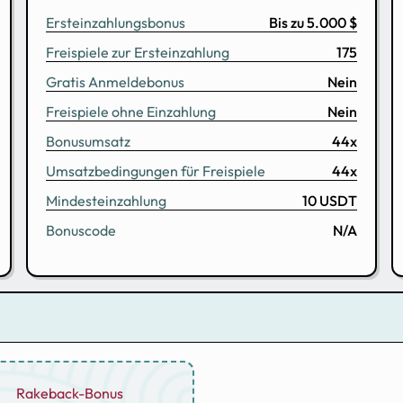
Ersteinzahlungsbonus
Bis zu 5.000 $
Freispiele zur Ersteinzahlung
175
Gratis Anmeldebonus
Nein
Freispiele ohne Einzahlung
Nein
Bonusumsatz
44x
Umsatzbedingungen für Freispiele
44x
Mindesteinzahlung
10 USDT
Bonuscode
N/A
Rakeback-Bonus