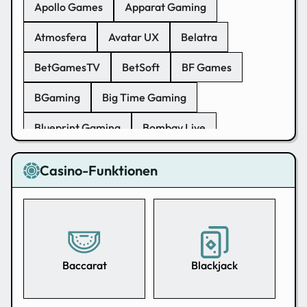
Apollo Games
Apparat Gaming
Atmosfera
Avatar UX
Belatra
BetGamesTV
BetSoft
BF Games
BGaming
Big Time Gaming
Blueprint Gaming
Bombay Live
Booming Games
Caleta Gaming
Casino-Funktionen
Casino Technology
ELK Studios
ELA Games
Endorphina
Evolution
Evoplay
Ezugi
Fazi
Felt Gaming
Baccarat
Blackjack
Fugaso
Felix Gaming
Gamebeat