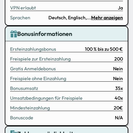
VPN erlaubt
Ja
Sprachen
Deutsch, Englisch
,...
Mehr anzeigen
Bonusinformationen
Ersteinzahlungsbonus
100 % bis zu 500 €
Freispiele zur Ersteinzahlung
200
Gratis Anmeldebonus
Nein
Freispiele ohne Einzahlung
Nein
Bonusumsatz
35x
Umsatzbedingungen für Freispiele
40x
Mindesteinzahlung
20€
Bonuscode
N/A