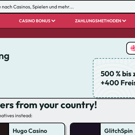
CASINO BONUS
ZAHLUNGSMETHODEN
ng
500 % bis 
+400 Frei
ers from your country!
natives instead:
Hugo Casino
GlitchSpin