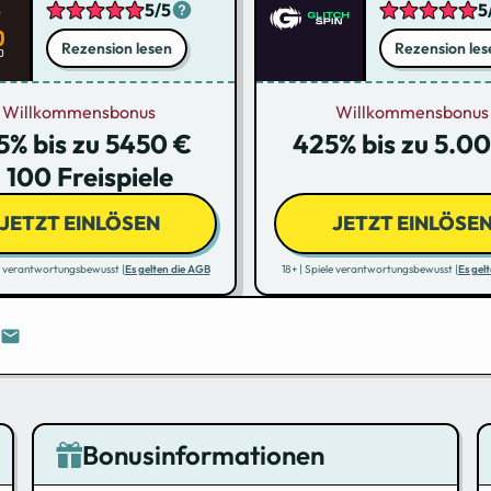
5/5
5
Rezension lesen
Rezension les
Willkommensbonus
Willkommensbonus
5% bis zu 5450 €
425% bis zu 5.0
 100 Freispiele
JETZT EINLÖSEN
JETZT EINLÖSE
le verantwortungsbewusst |
Es gelten die AGB
18+ | Spiele verantwortungsbewusst |
Es gel
Bonusinformationen