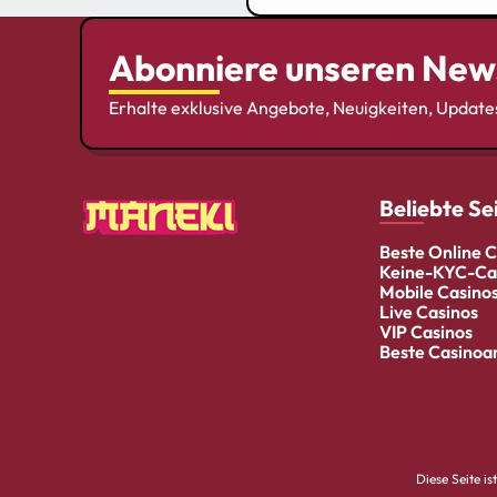
Abonniere unseren New
Erhalte exklusive Angebote, Neuigkeiten, Updates
Beliebte Se
Beste Online C
Keine-KYC-Ca
Mobile Casino
Live Casinos
VIP Casinos
Beste Casinoa
Diese Seite 