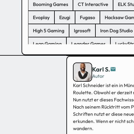
Booming Games
CT Interactive
ELK Stu
Evoplay
Ezugi
Fugaso
Hacksaw Gam
High 5 Gaming
Igrosoft
Iron Dog Studio
Leap Gaming
Leander Games
LuckySt
Mascot Gaming
Merkur Gaming
Micro
Karl S.
Netgame
Nolimit City
One Touch
Pa
Autor
Playson
Playtech
Play’n GO
Pragma
Karl Schneider ist ein in Mü
Roulette. Obwohl er derzeit 
Red Tiger
Reel Play
Relax Gaming
Nun nutzt er dieses Fachwiss
Nach seinem Rücktritt vom P
Spinmatic
Spinomenal
Spribe
Thun
Schriften nutzt er diese neue
erkunden. Wenn er nicht schre
Wazdan
Yggdrasil
Popiplay
wandern.