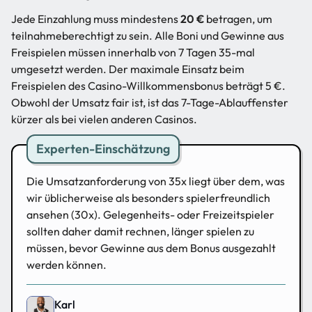
Jede Einzahlung muss mindestens
20 €
betragen, um
teilnahmeberechtigt zu sein. Alle Boni und Gewinne aus
Freispielen müssen innerhalb von 7 Tagen 35-mal
umgesetzt werden. Der maximale Einsatz beim
Freispielen des Casino-Willkommensbonus beträgt 5 €.
Obwohl der Umsatz fair ist, ist das 7-Tage-Ablauffenster
kürzer als bei vielen anderen Casinos.
Experten-Einschätzung
Die Umsatzanforderung von 35x liegt über dem, was
wir üblicherweise als besonders spielerfreundlich
ansehen (30x). Gelegenheits- oder Freizeitspieler
sollten daher damit rechnen, länger spielen zu
müssen, bevor Gewinne aus dem Bonus ausgezahlt
werden können.
Karl