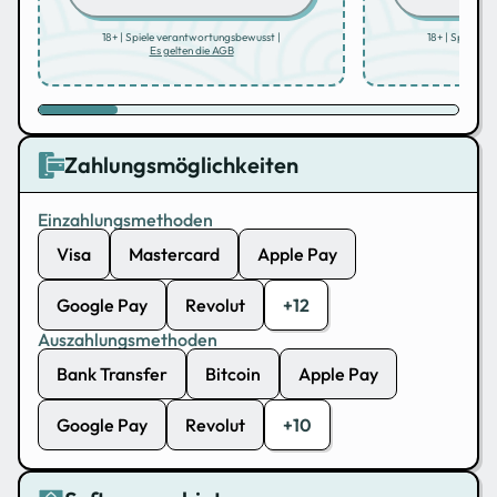
18+ | Spiele verantwortungsbewusst |
18+ | Spiele v
Es gelten die AGB
Es g
Zahlungsmöglichkeiten
Einzahlungsmethoden
Visa
Mastercard
Apple Pay
Google Pay
Revolut
+12
Auszahlungsmethoden
Bank Transfer
Bitcoin
Apple Pay
Google Pay
Revolut
+10