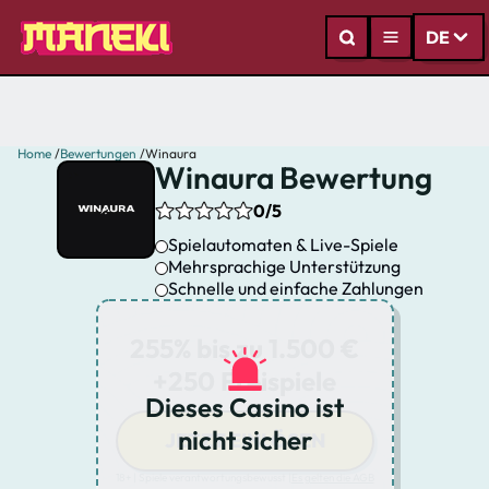
DE
Home
/
Bewertungen
/
Winaura
Winaura Bewertung
0/5
Spielautomaten & Live-Spiele
Mehrsprachige Unterstützung
Schnelle und einfache Zahlungen
255% bis zu 1.500 €
+250 Freispiele
Dieses Casino ist
nicht sicher
JETZT EINLÖSEN
18+ | Spiele verantwortungsbewusst |
Es gelten die AGB