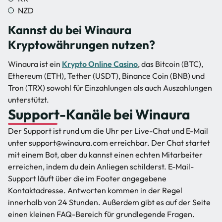
NZD
Kannst du bei Winaura
Kryptowährungen nutzen?
Winaura ist ein
Krypto Online Casino
, das Bitcoin (BTC),
Ethereum (ETH), Tether (USDT), Binance Coin (BNB) und
Tron (TRX) sowohl für Einzahlungen als auch Auszahlungen
unterstützt.
Support-Kanäle bei Winaura
Der Support ist rund um die Uhr per Live-Chat und E-Mail
unter support@winaura.com erreichbar. Der Chat startet
mit einem Bot, aber du kannst einen echten Mitarbeiter
erreichen, indem du dein Anliegen schilderst. E-Mail-
Support läuft über die im Footer angegebene
Kontaktadresse. Antworten kommen in der Regel
innerhalb von 24 Stunden. Außerdem gibt es auf der Seite
einen kleinen FAQ-Bereich für grundlegende Fragen.