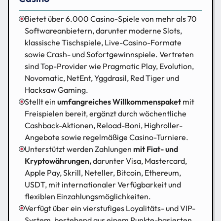
Playson
Popiplay
Pragmatic Play
Bietet über 6.000 Casino-Spiele von mehr als 70
Print Studios
Push Gaming
Quickspin
Softwareanbietern, darunter moderne Slots,
klassische Tischspiele, Live-Casino-Formate
Red Rake Gaming
Red Tiger
Reel Play
sowie Crash- und Sofortgewinnspiele. Vertreten
Roulette
Sportwetten
sind Top-Provider wie Pragmatic Play, Evolution,
Relax
Retro Gaming
Slingshot Studios
Novomatic, NetEnt, Yggdrasil, Red Tiger und
Hacksaw Gaming.
Slotmill
Slotopia
Smartsoft
Stellt ein
umfangreiches Willkommenspaket
mit
Snowborn Games
Spadegaming
Freispielen bereit, ergänzt durch wöchentliche
Cashback-Aktionen, Reload-Boni, Highroller-
Tischspiele
Turniere
Spinlogic
Spinomenal
Angebote sowie regelmäßige Casino-Turniere.
Unterstützt werden Zahlungen
mit Fiat- und
Stormcraft Studios
Switch Studios
Kryptowährungen,
darunter Visa, Mastercard,
Apple Pay, Skrill, Neteller, Bitcoin, Ethereum,
Swintt
Thunderkick
Tom Horn
USDT, mit internationaler Verfügbarkeit und
flexiblen Einzahlungsmöglichkeiten.
Triple Edge Studios
Truelab
Verfügt über ein vierstufiges Loyalitäts- und VIP-
Video-Slots
System, bestehend aus einem Punkte-basierten