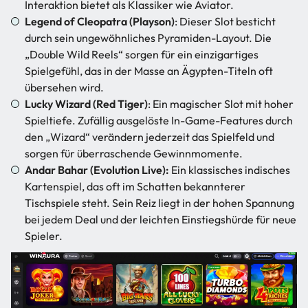
Interaktion bietet als Klassiker wie Aviator.
Legend of Cleopatra (Playson)
: Dieser Slot besticht
durch sein ungewöhnliches Pyramiden-Layout. Die
„Double Wild Reels“ sorgen für ein einzigartiges
Spielgefühl, das in der Masse an Ägypten-Titeln oft
übersehen wird.
Lucky Wizard (Red Tiger)
: Ein magischer Slot mit hoher
Spieltiefe. Zufällig ausgelöste In-Game-Features durch
den „Wizard“ verändern jederzeit das Spielfeld und
sorgen für überraschende Gewinnmomente.
Andar Bahar (Evolution Live):
Ein klassisches indisches
Kartenspiel, das oft im Schatten bekannterer
Tischspiele steht. Sein Reiz liegt in der hohen Spannung
bei jedem Deal und der leichten Einstiegshürde für neue
Spieler.