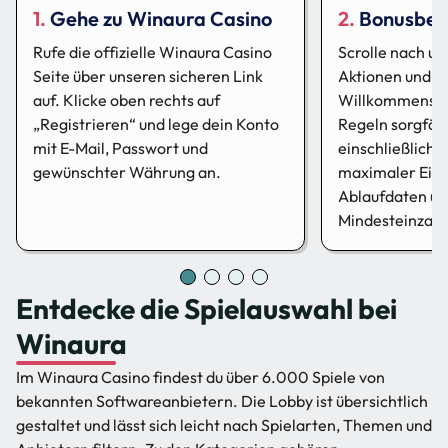
Gehe zu Winaura Casino
Bonusbed
Rufe die offizielle Winaura Casino
Scrolle nach un
Seite über unseren sicheren Link
Aktionen und s
auf. Klicke oben rechts auf
Willkommenspak
„Registrieren“ und lege dein Konto
Regeln sorgfält
mit E-Mail, Passwort und
einschließlich
gewünschter Währung an.
maximaler Einsa
Ablaufdaten u
Mindesteinzah
Entdecke die Spielauswahl bei
Winaura
Im Winaura Casino findest du über 6.000 Spiele von
bekannten Softwareanbietern. Die Lobby ist übersichtlich
gestaltet und lässt sich leicht nach Spielarten, Themen und