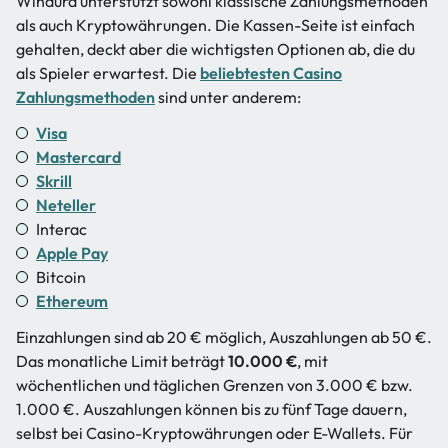
Winaura unterstützt sowohl klassische Zahlungsmethoden
als auch Kryptowährungen. Die Kassen-Seite ist einfach
gehalten, deckt aber die wichtigsten Optionen ab, die du
als Spieler erwartest. Die
beliebtesten Casino
Zahlungsmethoden
sind unter anderem:
Visa
Mastercard
Skrill
Neteller
Interac
Apple Pay
Bitcoin
Ethereum
Einzahlungen sind ab 20 € möglich, Auszahlungen ab 50 €.
Das monatliche Limit beträgt
10.000 €
, mit
wöchentlichen und täglichen Grenzen von 3.000 € bzw.
1.000 €. Auszahlungen können bis zu fünf Tage dauern,
selbst bei Casino-Kryptowährungen oder E-Wallets. Für