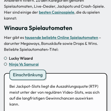
Anbietern filtern. Zu den Kategorien gehören
Spielautomaten, Live-Dealer, Jackpots und Crash-Spiele.
Hier sind einige der
besten Casinospiele
, die du spielen
kannst:
Winaura Spielautomaten
Hier gibt es
tausende beliebte Online Spielautomaten
–
darunter Megaways, Bonuskäufe sowie Drops & Wins.
Beliebte Spielautomaten-Titel:
Lucky Wizard
Ninja Vs Samurai
Einschränkung
Bei Jackpot-Slots liegt die Auszahlungsquote (RTP)
meist unter der von regulären Video-Slots, was sich
auf die langfristigen Gewinnchancen auswirken
kann.