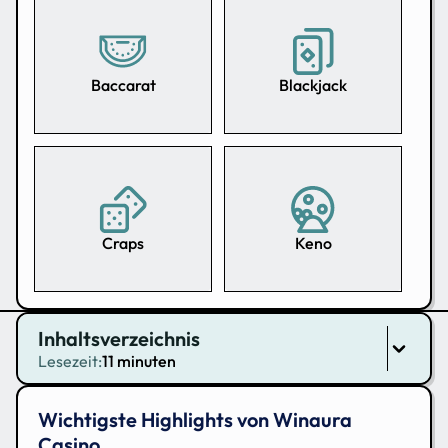
Foxium
Fugaso
Gamebeat
Gameburger Studios
Gaming Corps
Baccarat
Blackjack
Gamzix
Gamevy
Golden Rock
Hacksaw
Half Pixel Gaming
Igrosoft
JFTW
Kiron Interactive
Mancala
Mascot Gaming
Merkur Gaming
Craps
Keno
MGA Games
Microgaming
Neon Valley Studios
Netent
Netgame
Inhaltsverzeichnis
Lesezeit:
11 minuten
Nolimit City
Novomatic
Onlyplay
Live-Casino
Poker
Petersons
Pgsoft
Platipus
Playtech
Wichtigste Highlights von Winaura
Casino