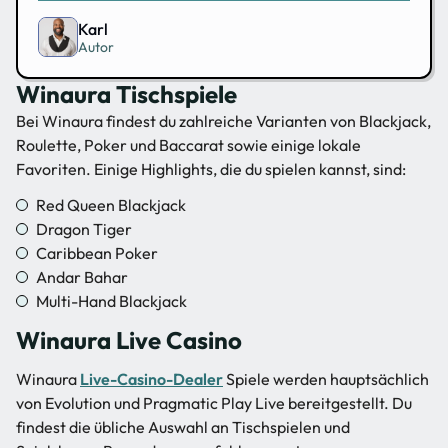
Karl
Autor
Winaura Tischspiele
Bei Winaura findest du zahlreiche Varianten von Blackjack,
Roulette, Poker und Baccarat sowie einige lokale
Favoriten. Einige Highlights, die du spielen kannst, sind:
Red Queen Blackjack
Dragon Tiger
Caribbean Poker
Andar Bahar
Multi-Hand Blackjack
Winaura Live Casino
Winaura
Live-Casino-Dealer
Spiele werden hauptsächlich
von Evolution und Pragmatic Play Live bereitgestellt. Du
findest die übliche Auswahl an Tischspielen und