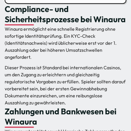
Compliance- und
Sicherheitsprozesse bei Winaura
Winaura ermöglicht eine schnelle Registrierung ohne
sofortige Identitätsprüfung. Ein KYC-Check
(Identitätsnachweis) wird üblicherweise erst vor der 1.
Auszahlung oder bei höheren Umsatzschwellen
angefordert.
Dieser Prozess ist Standard bei internationalen Casinos,
um den Zugang zu erleichtern und gleichzeitig
regulatorische Vorgaben zu erfüllen. Spieler sollten darauf
vorbereitet sein, bei der ersten Gewinnabhebung
Dokumente einzureichen, um eine reibungslose
Auszahlung zu gewährleisten.
Zahlungen und Bankwesen bei
Winaura