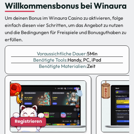
Willkommensbonus bei Winaura
Um deinen Bonus im Winaura Casino zu aktivieren, folge
einfach diesen vier Schritten, um das Angebot zu nutzen
und die Bedingungen für Freispiele und Bonusguthaben zu
erfüllen.
Voraussichtliche Dauer:
5Min
Benötigte Tools:
Handy, PC, iPad
Benötigte Materialien:
Zeit