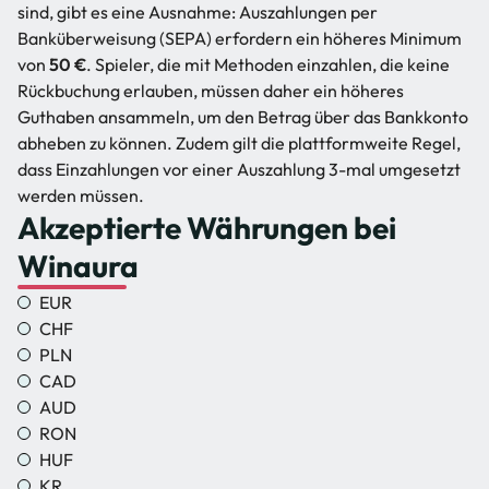
sind, gibt es eine Ausnahme: Auszahlungen per
Banküberweisung (SEPA) erfordern ein höheres Minimum
von
50
€
. Spieler, die mit Methoden einzahlen, die keine
Rückbuchung erlauben, müssen daher ein höheres
Guthaben ansammeln, um den Betrag über das Bankkonto
abheben zu können. Zudem gilt die plattformweite Regel,
dass Einzahlungen vor einer Auszahlung 3-mal umgesetzt
werden müssen.
Akzeptierte Währungen bei
Winaura
EUR
CHF
PLN
CAD
AUD
RON
HUF
KR