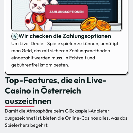
Wir checken die Zahlungsoptionen
Um Live-Dealer-Spiele spielen zu können, benötigt
man Geld, das mit sicheren Zahlungsmethoden
eingezahlt werden muss. In Echtzeit und
gebührenfrei ist am besten.
Top-Features, die ein Live-
Casino in Österreich
auszeichnen
Damit die Atmosphäre beim Glücksspiel-Anbieter
ausgezeichnet ist, bieten die Online-Casinos alles, was das
Spielerherz begehrt.