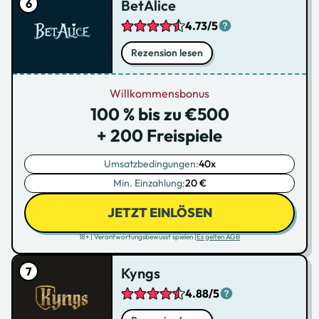
BetAlice
4.73/5
Rezension lesen
Willkommensbonus
100 % bis zu €500
+ 200 Freispiele
Umsatzbedingungen:
40x
Min. Einzahlung:
20 €
JETZT EINLÖSEN
18+ | Verantwortungsbewusst spielen |
Es gelten AGB
Kyngs
4.88/5