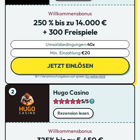
Willkommensbonus
250 % bis zu 14.000 €
+ 300 Freispiele
Umsatzbedingungen:
40x
Min. Einzahlung:
€20
JETZT EINLÖSEN
18+ | Verantwortungsbewusst spielen |
Es gelten AGB
Hugo Casino
5/5
Rezension lesen
Willkommensbonus