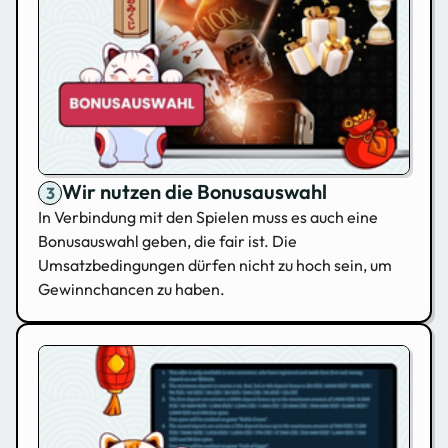
Wir nutzen die Bonusauswahl
In Verbindung mit den Spielen muss es auch eine
Bonusauswahl geben, die fair ist. Die
Umsatzbedingungen dürfen nicht zu hoch sein, um
Gewinnchancen zu haben.