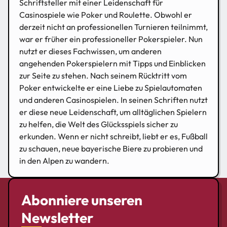
Schriftsteller mit einer Leidenschaft für
Casinospiele wie Poker und Roulette. Obwohl er
derzeit nicht an professionellen Turnieren teilnimmt,
war er früher ein professioneller Pokerspieler. Nun
nutzt er dieses Fachwissen, um anderen
angehenden Pokerspielern mit Tipps und Einblicken
zur Seite zu stehen. Nach seinem Rücktritt vom
Poker entwickelte er eine Liebe zu Spielautomaten
und anderen Casinospielen. In seinen Schriften nutzt
er diese neue Leidenschaft, um alltäglichen Spielern
zu helfen, die Welt des Glücksspiels sicher zu
erkunden. Wenn er nicht schreibt, liebt er es, Fußball
zu schauen, neue bayerische Biere zu probieren und
in den Alpen zu wandern.
Abonniere unseren
Newsletter