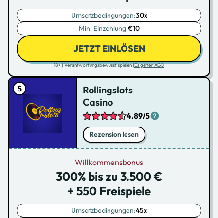
Umsatzbedingungen:
30x
Min. Einzahlung:
€10
JETZT EINLÖSEN
18+ | Verantwortungsbewusst spielen |
Es gelten AGB
Rollingslots
Casino
4.89/5
Rezension lesen
Willkommensbonus
300% bis zu 3.500 €
+ 550 Freispiele
Umsatzbedingungen:
45x