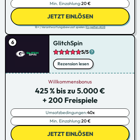
Min. Einzahlung:
20 €
JETZT EINLÖSEN
18+ | Verantwortungsbewusst spielen |
Es gelten AGB
GlitchSpin
5/5
Rezension lesen
Willkommensbonus
425 % bis zu 5.000 €
+ 200 Freispiele
Umsatzbedingungen:
40x
Min. Einzahlung:
20 €
JETZT EINLÖSEN