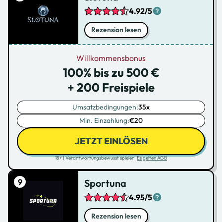
4.92/5
Rezension lesen
Willkommensbonus
100% bis zu 500 €
+ 200 Freispiele
Umsatzbedingungen:
35x
Min. Einzahlung:
€20
JETZT EINLÖSEN
18+ | Verantwortungsbewusst spielen |
Es gelten AGB
Sportuna
4.95/5
Rezension lesen