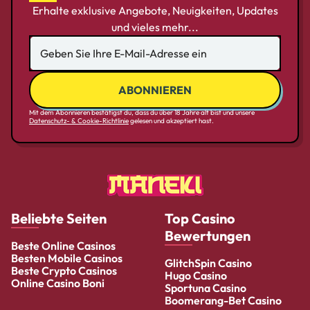
Erhalte exklusive Angebote, Neuigkeiten, Updates
und vieles mehr...
Mit dem Abonnieren bestätigst du, dass du über 18 Jahre alt bist und unsere
Datenschutz- & Cookie-Richtlinie
gelesen und akzeptiert hast.
Beliebte Seiten
Top Casino
Bewertungen
Beste Online Casinos
Besten Mobile Casinos
GlitchSpin Casino
Beste Crypto Casinos
Hugo Casino
Online Casino Boni
Sportuna Casino
Boomerang-Bet Casino