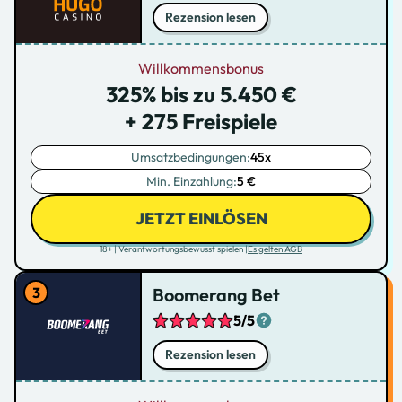
Rezension lesen
Willkommensbonus
325% bis zu 5.450 €
+ 275 Freispiele
Umsatzbedingungen:
45x
Min. Einzahlung:
5 €
JETZT EINLÖSEN
18+ | Verantwortungsbewusst spielen |
Es gelten AGB
Boomerang Bet
5/5
Rezension lesen