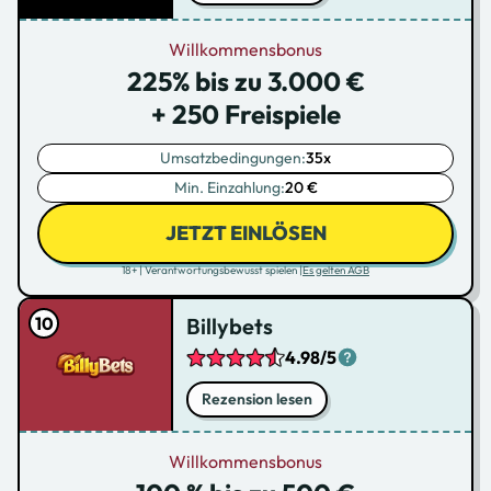
Willkommensbonus
225% bis zu 3.000 €
+ 250 Freispiele
Umsatzbedingungen:
35x
Min. Einzahlung:
20 €
JETZT EINLÖSEN
18+ | Verantwortungsbewusst spielen |
Es gelten AGB
Billybets
4.98/5
Rezension lesen
Willkommensbonus