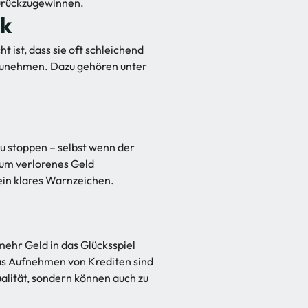
 zurückzugewinnen.
ck
 ist, dass sie oft schleichend
stzunehmen. Dazu gehören unter
zu stoppen – selbst wenn der
 um verlorenes Geld
 ein klares Warnzeichen.
mehr Geld in das Glücksspiel
 das Aufnehmen von Krediten sind
alität, sondern können auch zu