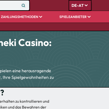
DE-AT
ZAHLUNGSMETHODEN
SPIELEANBIETER
neki Casino:
pielen eine herausragende
t, Ihre Spielgewohnheiten zu
l?
erhalten zu kontrollieren und
isiken und das Bewahren der