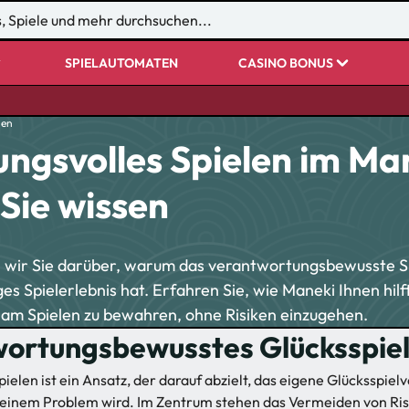
SPIELAUTOMATEN
CASINO BONUS
len
ngsvolles Spielen im Ma
Sie wissen
en wir Sie darüber, warum das verantwortungsbewusste S
es Spielerlebnis hat. Erfahren Sie, wie Maneki Ihnen hilf
e am Spielen zu bewahren, ohne Risiken einzugehen.
wortungsbewusstes Glücksspie
len ist ein Ansatz, der darauf abzielt, das eigene Glücksspielv
 zu einem Problem wird. Im Zentrum stehen das Vermeiden von R