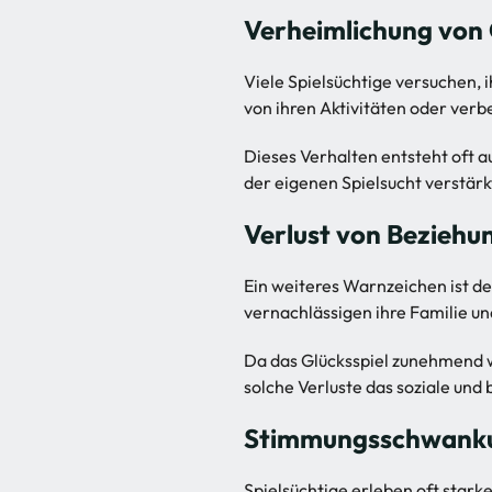
Verheimlichung von 
Viele Spielsüchtige versuchen, 
von ihren Aktivitäten oder verb
Dieses Verhalten entsteht oft 
der eigenen Spielsucht verstärk
Verlust von Beziehu
Ein weiteres Warnzeichen ist d
vernachlässigen ihre Familie u
Da das Glücksspiel zunehmend wi
solche Verluste das soziale und
Stimmungsschwanku
Spielsüchtige erleben oft star