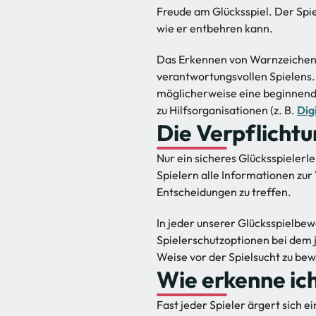
Freude am Glücksspiel. Der Spie
wie er entbehren kann.
Das Erkennen von Warnzeichen fü
verantwortungsvollen Spielens. 
möglicherweise eine beginnende 
zu Hilfsorganisationen (z. B.
Dig
Die Verpflichtu
Nur ein sicheres Glücksspielerle
Spielern alle Informationen zur 
Entscheidungen zu treffen.
In jeder unserer Glücksspielbe
Spielerschutzoptionen bei dem j
Weise vor der Spielsucht zu bewa
Wie erkenne ich
Fast jeder Spieler ärgert sich 