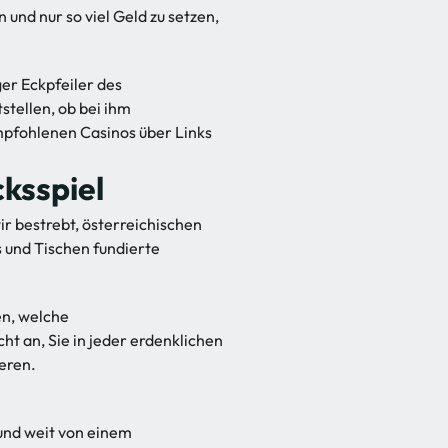
und nur so viel Geld zu setzen,
er Eckpfeiler des
stellen, ob bei ihm
empfohlenen Casinos über Links
cksspiel
ir bestrebt, österreichischen
s und Tischen fundierte
en, welche
ht an, Sie in jeder erdenklichen
ieren.
 und weit von einem