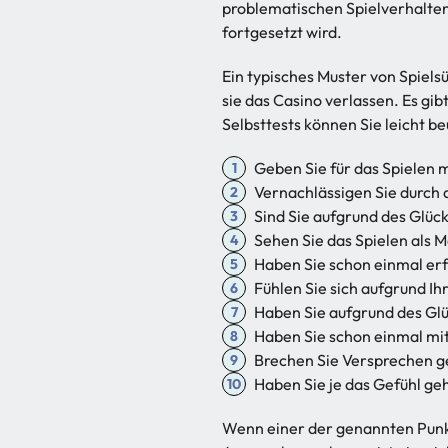
problematischen Spielverhalten 
fortgesetzt wird.
Ein typisches Muster von Spiels
sie das Casino verlassen. Es gi
Selbsttests können Sie leicht be
Geben Sie für das Spielen 
Vernachlässigen Sie durch 
Sind Sie aufgrund des Glück
Sehen Sie das Spielen als 
Haben Sie schon einmal erfo
Fühlen Sie sich aufgrund Ihr
Haben Sie aufgrund des Glü
Haben Sie schon einmal mi
Brechen Sie Versprechen g
Haben Sie je das Gefühl geh
Wenn einer der genannten Punkte 