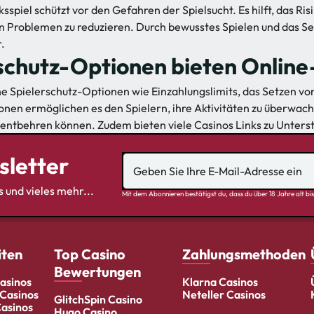
iel schützt vor den Gefahren der Spielsucht. Es hilft, das Risi
 Problemen zu reduzieren. Durch bewusstes Spielen und das Setz
.
schutz-Optionen bieten Online
he Spielerschutz-Optionen wie Einzahlungslimits, das Setzen vo
onen ermöglichen es den Spielern, ihre Aktivitäten zu überwach
e entbehren können. Zudem bieten viele Casinos Links zu Unters
sletter
 und vieles mehr...
Mit dem Abonnieren bestätigst du, dass du über 18 Jahre alt bi
iten
Top Casino
Zahlungsmethoden
Bewertungen
asinos
Klarna Casinos
 Casinos
Neteller Casinos
GlitchSpin Casino
Casinos
Hugo Casino