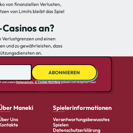
ko von finanziellen Verlusten,
en von Limits bleibt das Spiel
-Casinos an?
n Verlustgrenzen und einen
en und zu gewährleisten, dass
tützungsdiensten an.
st und unsere
Datenschutz- & Cookie-Richtlinie
gelesen und akzeptiert hast.
Über Maneki
Spielerinformationen
Über Uns
Verantwortungsbewusstes
Kontakte
Spielen
Datenschutzerklärung