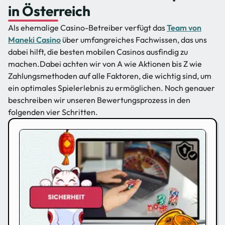
in Österreich
Als ehemalige Casino-Betreiber verfügt das
Team von
Maneki Casino
über umfangreiches Fachwissen, das uns
dabei hilft, die besten mobilen Casinos ausfindig zu
machen.Dabei achten wir von A wie Aktionen bis Z wie
Zahlungsmethoden auf alle Faktoren, die wichtig sind, um
ein optimales Spielerlebnis zu ermöglichen. Noch genauer
beschreiben wir unseren Bewertungsprozess in den
folgenden vier Schritten.