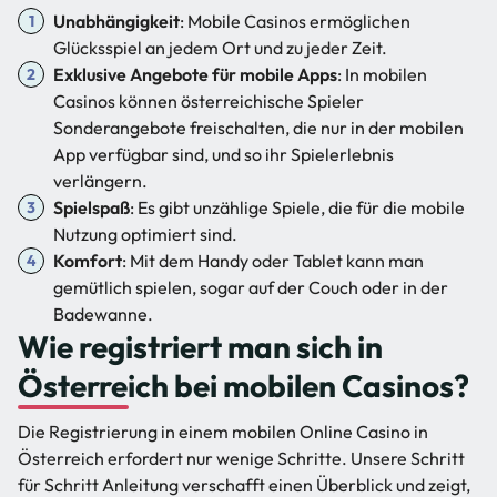
Unabhängigkeit
: Mobile Casinos ermöglichen
Glücksspiel an jedem Ort und zu jeder Zeit.
Exklusive Angebote für mobile Apps
: In mobilen
Casinos können österreichische Spieler
Sonderangebote freischalten, die nur in der mobilen
App verfügbar sind, und so ihr Spielerlebnis
verlängern.
Spielspaß
: Es gibt unzählige Spiele, die für die mobile
Nutzung optimiert sind.
Komfort
: Mit dem Handy oder Tablet kann man
gemütlich spielen, sogar auf der Couch oder in der
Badewanne.
Wie registriert man sich in
Österreich bei mobilen Casinos?
Die Registrierung in einem mobilen Online Casino in
Österreich erfordert nur wenige Schritte. Unsere Schritt
für Schritt Anleitung verschafft einen Überblick und zeigt,