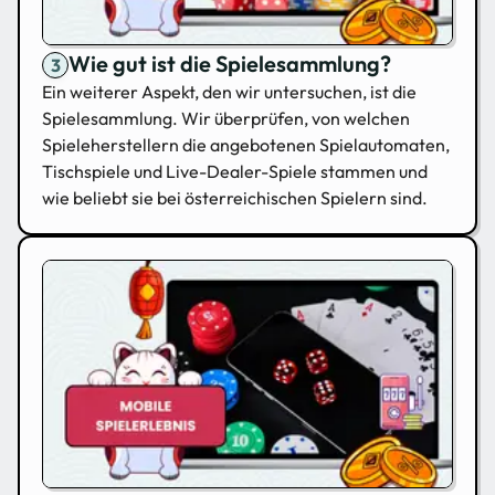
Wie gut ist die Spielesammlung?
Ein weiterer Aspekt, den wir untersuchen, ist die
Spielesammlung. Wir überprüfen, von welchen
Spieleherstellern die angebotenen Spielautomaten,
Tischspiele und Live-Dealer-Spiele stammen und
wie beliebt sie bei österreichischen Spielern sind.