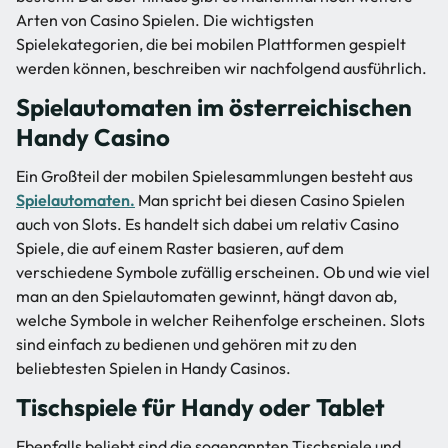
Arten von Casino Spielen. Die wichtigsten
Spielekategorien, die bei mobilen Plattformen gespielt
werden können, beschreiben wir nachfolgend ausführlich.
Spielautomaten im österreichischen
Handy Casino
Ein Großteil der mobilen Spielesammlungen besteht aus
Spielautomaten.
Man spricht bei diesen Casino Spielen
auch von Slots. Es handelt sich dabei um relativ Casino
Spiele, die auf einem Raster basieren, auf dem
verschiedene Symbole zufällig erscheinen. Ob und wie viel
man an den Spielautomaten gewinnt, hängt davon ab,
welche Symbole in welcher Reihenfolge erscheinen. Slots
sind einfach zu bedienen und gehören mit zu den
beliebtesten Spielen in Handy Casinos.
Tischspiele für Handy oder Tablet
Ebenfalls beliebt sind die sogenannten Tischspiele und