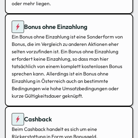
oder mehr liegen.
Bonus ohne Einzahlung
Ein Bonus ohne Einzahlung ist eine Sonderform von
Bonus, die im Vergleich zu anderen Aktionen eher
selten vorzufinden ist. Ein Bonus ohne Einzahlung
erfordert keine Einzahlung, so dass man hier
tatsächlich von einem komplett kostenlosen Bonus
sprechen kann. Allerdings ist ein Bonus ohne
Einzahlung in Österreich auch an bestimmte
Bedingungen wie hohe Umsatzbedingungen oder
kurze Gültigkeitsdauer geknüpft.
Cashback
Beim Cashback handelt es sich um eine
Rückerstattung in Form von Bonusgeld.