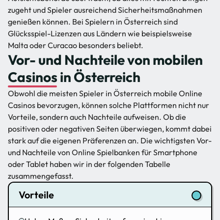
zugeht und Spieler ausreichend Sicherheitsmaßnahmen
genießen können. Bei Spielern in Österreich sind
Glücksspiel-Lizenzen aus Ländern wie beispielsweise
Malta oder Curacao besonders beliebt.
Vor- und Nachteile von mobilen
Casinos in Österreich
Obwohl die meisten Spieler in Österreich mobile Online
Casinos bevorzugen, können solche Plattformen nicht nur
Vorteile, sondern auch Nachteile aufweisen. Ob die
positiven oder negativen Seiten überwiegen, kommt dabei
stark auf die eigenen Präferenzen an. Die wichtigsten Vor-
und Nachteile von Online Spielbanken für Smartphone
oder Tablet haben wir in der folgenden Tabelle
zusammengefasst.
Vorteile