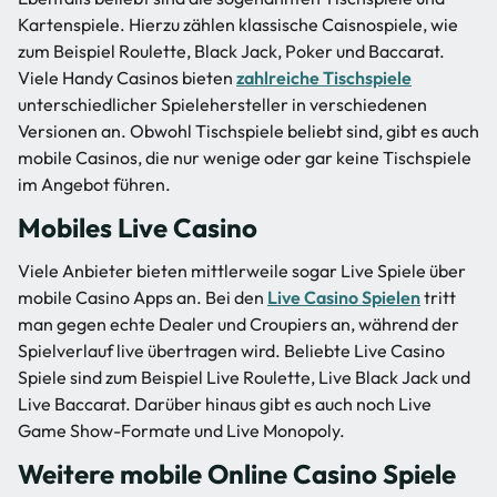
Kartenspiele. Hierzu zählen klassische Caisnospiele, wie
zum Beispiel Roulette, Black Jack, Poker und Baccarat.
Viele Handy Casinos bieten
zahlreiche Tischspiele
unterschiedlicher Spielehersteller in verschiedenen
Versionen an. Obwohl Tischspiele beliebt sind, gibt es auch
mobile Casinos, die nur wenige oder gar keine Tischspiele
im Angebot führen.
Mobiles Live Casino
Viele Anbieter bieten mittlerweile sogar Live Spiele über
mobile Casino Apps an. Bei den
Live Casino Spielen
tritt
man gegen echte Dealer und Croupiers an, während der
Spielverlauf live übertragen wird. Beliebte Live Casino
Spiele sind zum Beispiel Live Roulette, Live Black Jack und
Live Baccarat. Darüber hinaus gibt es auch noch Live
Game Show-Formate und Live Monopoly.
Weitere mobile Online Casino Spiele