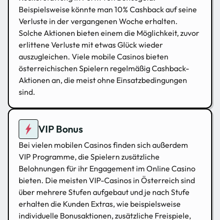
Beispielsweise könnte man 10% Cashback auf seine
Verluste in der vergangenen Woche erhalten.
Solche Aktionen bieten einem die Möglichkeit, zuvor
erlittene Verluste mit etwas Glück wieder
auszugleichen. Viele mobile Casinos bieten
österreichischen Spielern regelmäßig Cashback-
Aktionen an, die meist ohne Einsatzbedingungen
sind.
VIP Bonus
Bei vielen mobilen Casinos finden sich außerdem
VIP Programme, die Spielern zusätzliche
Belohnungen für ihr Engagement im Online Casino
bieten. Die meisten VIP-Casinos in Österreich sind
über mehrere Stufen aufgebaut und je nach Stufe
erhalten die Kunden Extras, wie beispielsweise
individuelle Bonusaktionen, zusätzliche Freispiele,