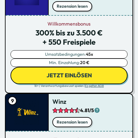
Rezension lesen
Willkommensbonus
300% bis zu 3.500 €
+ 550 Freispiele
Umsatzbedingungen:
45x
Min. Einzahlung:
20 €
JETZT EINLÖSEN
18+ | Verantwortungsbewusst spielen |
Es gelten AGB
Winz
4.81/5
Rezension lesen