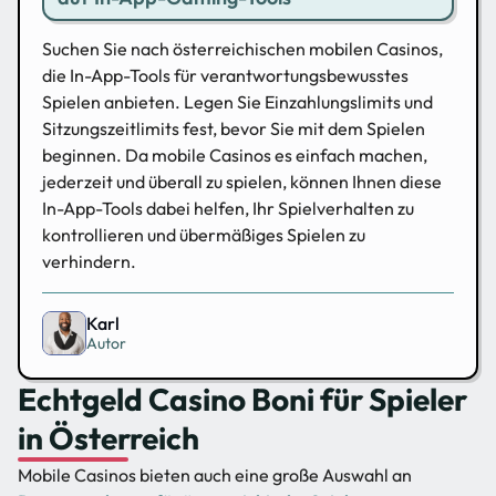
Suchen Sie nach österreichischen mobilen Casinos,
die In-App-Tools für verantwortungsbewusstes
Spielen anbieten. Legen Sie Einzahlungslimits und
Sitzungszeitlimits fest, bevor Sie mit dem Spielen
beginnen. Da mobile Casinos es einfach machen,
jederzeit und überall zu spielen, können Ihnen diese
In-App-Tools dabei helfen, Ihr Spielverhalten zu
kontrollieren und übermäßiges Spielen zu
verhindern.
Karl
Autor
Echtgeld Casino Boni für Spieler
in Österreich
Mobile Casinos bieten auch eine große Auswahl an