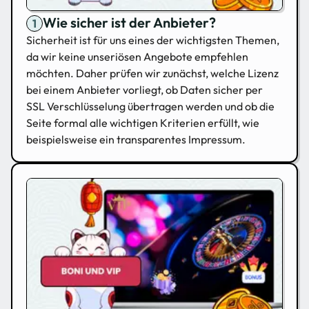
Wie sicher ist der Anbieter?
Sicherheit ist für uns eines der wichtigsten Themen,
da wir keine unseriösen Angebote empfehlen
möchten. Daher prüfen wir zunächst, welche Lizenz
bei einem Anbieter vorliegt, ob Daten sicher per
SSL Verschlüsselung übertragen werden und ob die
Seite formal alle wichtigen Kriterien erfüllt, wie
beispielsweise ein transparentes Impressum.