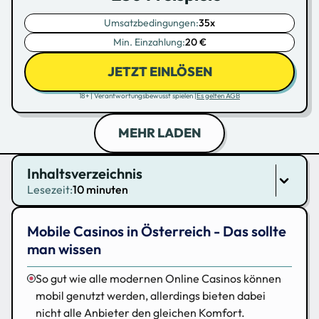
Umsatzbedingungen:
35x
Min. Einzahlung:
20 €
JETZT EINLÖSEN
18+ | Verantwortungsbewusst spielen |
Es gelten AGB
MEHR LADEN
Inhaltsverzeichnis
Lesezeit:
10 minuten
Mobile Casinos in Österreich - Das sollte
man wissen
So gut wie alle modernen Online Casinos können
mobil genutzt werden, allerdings bieten dabei
nicht alle Anbieter den gleichen Komfort.