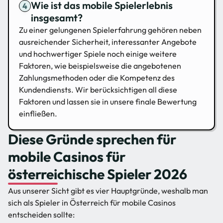
Wie ist das mobile Spielerlebnis
insgesamt?
Zu einer gelungenen Spielerfahrung gehören neben
ausreichender Sicherheit, interessanter Angebote
und hochwertiger Spiele noch einige weitere
Faktoren, wie beispielsweise die angebotenen
Zahlungsmethoden oder die Kompetenz des
Kundendiensts. Wir berücksichtigen all diese
Faktoren und lassen sie in unsere finale Bewertung
einfließen.
Diese Gründe sprechen für
mobile Casinos für
österreichische Spieler 2026
Aus unserer Sicht gibt es vier Hauptgründe, weshalb man
sich als Spieler in Österreich für mobile Casinos
entscheiden sollte: