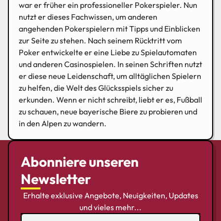
Leap Gaming
PG Soft
Pgsoft
war er früher ein professioneller Pokerspieler. Nun
nutzt er dieses Fachwissen, um anderen
Kalamba
Mascot Gaming
Avatar UX
angehenden Pokerspielern mit Tipps und Einblicken
Sportwetten
Tischspiele
zur Seite zu stehen. Nach seinem Rücktritt vom
Ezugi
CT Interactive
Poker entwickelte er eine Liebe zu Spielautomaten
und anderen Casinospielen. In seinen Schriften nutzt
Absolute Live Gaming
Onlyplay
er diese neue Leidenschaft, um alltäglichen Spielern
zu helfen, die Welt des Glücksspiels sicher zu
Amigo Gaming
Nucleus
Novomatic
erkunden. Wenn er nicht schreibt, liebt er es, Fußball
Video-
Turniere
Novomatic Casinos
Reevo
Lucky
zu schauen, neue bayerische Biere zu probieren und
Spielautomaten
in den Alpen zu wandern.
Iron Dog Studio
Mancala
Slotmill
EA Gaming
1X2Gaming
Spadegaming
Abonniere unseren
Newsletter
Spribe
Triple Cherry
Altente Gaming
Erhalte exklusive Angebote, Neuigkeiten, Updates
Max Win Gaming
Fantasma
Revolver
und vieles mehr...
Winfinity
7Mojos
Tada Gaming