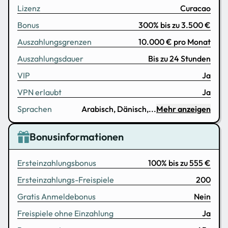
Lizenz
Curacao
Bonus
300% bis zu 3.500 €
Auszahlungsgrenzen
10.000 € pro Monat
Auszahlungsdauer
Bis zu 24 Stunden
VIP
Ja
VPN erlaubt
Ja
Sprachen
Arabisch, Dänisch
,...
Mehr anzeigen
Bonusinformationen
Ersteinzahlungsbonus
100% bis zu 555 €
Ersteinzahlungs-Freispiele
200
Gratis Anmeldebonus
Nein
Freispiele ohne Einzahlung
Ja