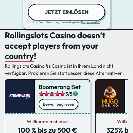
JETZT EINLÖSEN
18+ | Verantwortungsbewusst spielen |
Es gelten AGB
Rollingslots Casino doesn’t
accept players from your
country!
Rollingslots Casino %s Casino ist in Ihrem Land nicht
verfügbar. Probieren Sie stattdessen diese Alternativen:
Boomerang Bet
H
5/5
Bewertung lesen
Willkommensbonus
Willko
100 % bis zu 500 €
325% bis