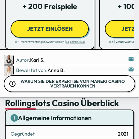
+ 200 Freispiele
+ 100 
JETZT EINLÖSEN
JETZT
18+ | Verantwortungsbewusst spielen |
Es gelten AGB
18+ | Verantwortungsb
Autor:
Karl S.
Bewertet von:
Anna B.
WARUM SIE DER EXPERTISE VON MANEKI CASINO
VERTRAUEN KÖNNEN
Rollingslots Casino Überblick
Allgemeine Informationen
Gegründet
2021