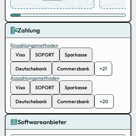
Zahlung
Einzahlungsmethoden
Visa
SOFORT
Sparkasse
Deutschebank
Commerzbank
+21
Auszahlungsmethoden
Visa
SOFORT
Sparkasse
Deutschebank
Commerzbank
+20
Softwareanbieter