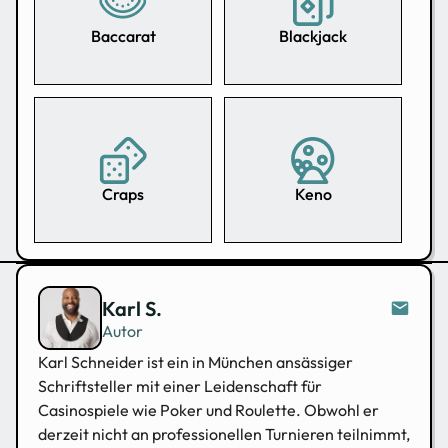
Hacksaw
Netent Casinos
VoltEnt
Baccarat
Blackjack
Big Time Gaming
Relax Gaming
Thunderkick
Booming
Quickspin
1spin4win
Endorphina
Popiplay
Felix Gaming
Fazi
Betsoft Casinos
Craps
Keno
LuckyStreak
Swintt
KA Gaming
4ThePlayer
Clawbuster
ELA Games
Karl S.
Barbara Bang
Zillion Games
Slotopia
Autor
Live Casino
Poker
Karl Schneider ist ein in München ansässiger
Gamebeat
Truelab
Turbo Games
Schriftsteller mit einer Leidenschaft für
Amatic
Tom Horn
Gameart
Casinospiele wie Poker und Roulette. Obwohl er
derzeit nicht an professionellen Turnieren teilnimmt,