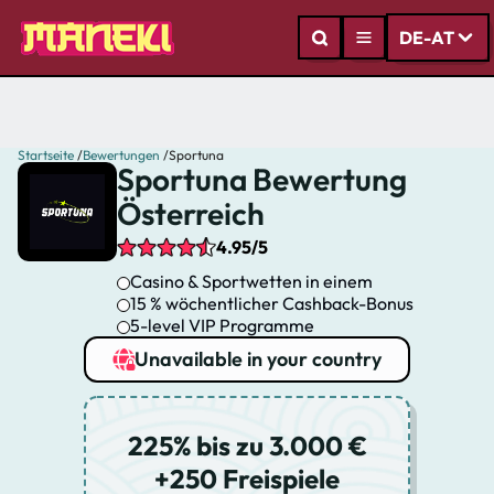
DE-AT
Startseite
/
Bewertungen
/
Sportuna
Sportuna Bewertung
Österreich
4.95/5
Casino & Sportwetten in einem
15 % wöchentlicher Cashback-Bonus
5-level VIP Programme
Unavailable in your country
225% bis zu 3.000 €
+250 Freispiele