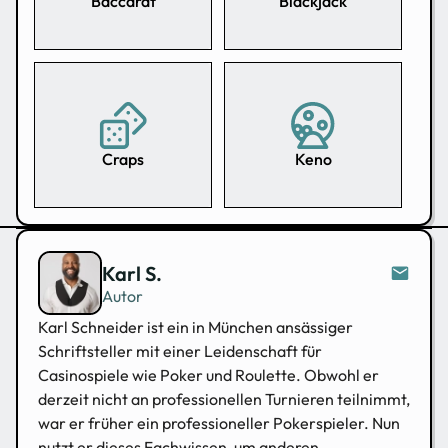
Baccarat
Blackjack
Leap Gaming
Mancala
Mascot Gaming
Merkur Gaming
Netent
Netgaming
Nolimit City
Novomatic
OnAir
Onlyplay
Oryx
Play N Go
Playtech
Craps
Keno
Pragmatic Play
Quickspin
Red Rake Gaming
Red Tiger
Relax
Karl S.
Revolver
Rubyplay
Salsa Technology
Autor
Live Casino
Poker
Karl Schneider ist ein in München ansässiger
Slotmill
Smartsoft
Spinomenal
Schriftsteller mit einer Leidenschaft für
Spribe
Swintt
Tada Gaming
Casinospiele wie Poker und Roulette. Obwohl er
derzeit nicht an professionellen Turnieren teilnimmt,
Thunderkick
Tom Horn
war er früher ein professioneller Pokerspieler. Nun
nutzt er dieses Fachwissen, um anderen