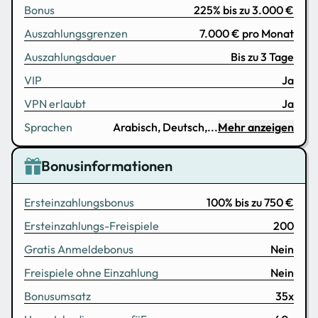
Bonus
225% bis zu 3.000 €
Auszahlungsgrenzen
7.000 € pro Monat
Auszahlungsdauer
Bis zu 3 Tage
VIP
Ja
VPN erlaubt
Ja
Sprachen
Arabisch, Deutsch
,...
Mehr anzeigen
Bonusinformationen
Ersteinzahlungsbonus
100% bis zu 750 €
Ersteinzahlungs-Freispiele
200
Gratis Anmeldebonus
Nein
Freispiele ohne Einzahlung
Nein
Bonusumsatz
35x