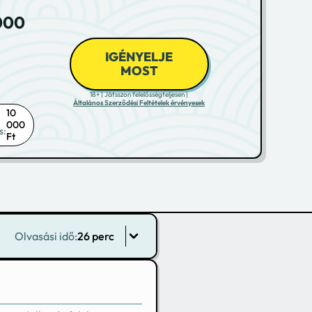
000
IGÉNYELJE
MOST
18+ | Játsszon felelősségteljesen |
Általános Szerződési Feltételek érvényesek
10
000
s:
Ft
Olvasási idő:
26 perc