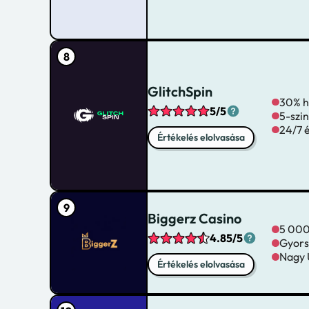
GlitchSpin
30% he
5/5
5-szi
24/7 
Értékelés elolvasása
Biggerz Casino
5 000
4.85/5
Gyors
Nagy 
Értékelés elolvasása