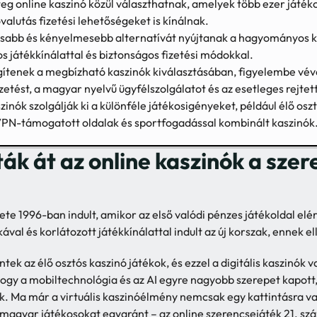
g online kaszinó közül választhatnak, amelyek több ezer játékot
ovalutás fizetési lehetőségeket is kínálnak.
asabb és kényelmesebb alternatívát nyújtanak a hagyományos k
s játékkínálattal és biztonságos fizetési módokkal.
gítenek a megbízható kaszinók kiválasztásában, figyelembe vév
zetést, a magyar nyelvű ügyfélszolgálatot és az esetleges rejtett
zinók szolgálják ki a különféle játékosigényeket, például élő osz
N-támogatott oldalak és sportfogadással kombinált kaszinók
k át az online kaszinók a sze
ete 1996-ban indult, amikor az első valódi pénzes játékoldal el
ával és korlátozott játékkínálattal indult az új korszak, ennek e
k az élő osztós kaszinó játékok, és ezzel a digitális kaszinók v
y a mobiltechnológia és az AI egyre nagyobb szerepet kapott, a
. Ma már a virtuális kaszinóélmény nemcsak egy kattintásra va
 a magyar játékosokat egyaránt – az online szerencsejáték 21. sz