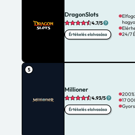
DragonSlots
Elfoga
hagyo
4.7/5
Elérh
24/7 
Értékelés elolvasása
Millioner
200% 
4.93/5
17 00
Gyors,
Értékelés elolvasása