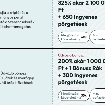
825% akar 2 100 
Ft
dja a kriptót és a
+ 650 Ingyenes
mányos pénzt
ető a Szerencsekerék
pörgetések
Élő chat támogatás
Megjátszási
Min.
40x
követelmény:
befizeté
Üdvözlő bónusz
200% akár 1 000
Ft + 1 Bónusz Rák
Üdvözlő bónusz
+ 300 Ingyenes
0+ játék és nyerőgép
pörgetések
 48 órás kifizetések
Megjátszási
Min.
35x
követelmény:
befizeté