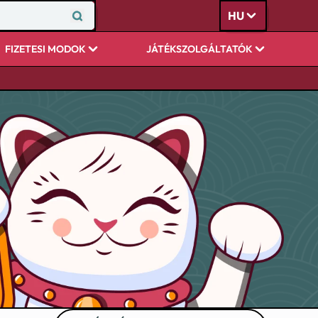
HU
FIZETESI MODOK
JÁTÉKSZOLGÁLTATÓK