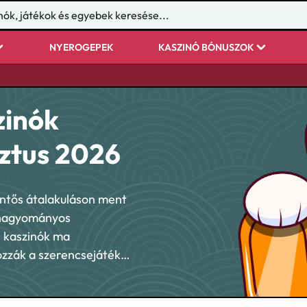
NYEROGEPEK
KASZINÓ BÓNUSZOK
zinók
ztus 2026
lentős átalakuláson ment
a hagyományos
e kaszinók ma
zzák a szerencsejáték
ságos fizetési módokkal és
ztalokról, izgalmas