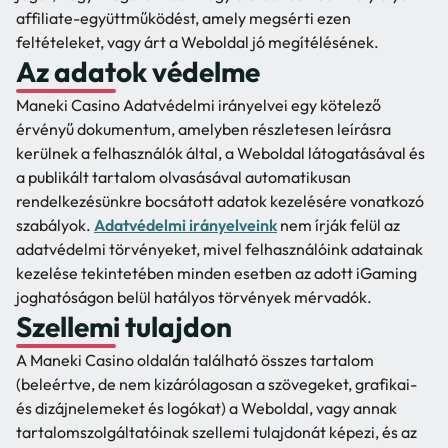
affiliate-együttműködést, amely megsérti ezen
feltételeket, vagy árt a Weboldal jó megítélésének.
Az adatok védelme
Maneki Casino Adatvédelmi irányelvei egy kötelező
érvényű dokumentum, amelyben részletesen leírásra
kerülnek a felhasználók által, a Weboldal látogatásával és
a publikált tartalom olvasásával automatikusan
rendelkezésünkre bocsátott adatok kezelésére vonatkozó
szabályok.
Adatvédelmi irányelveink
nem írják felül az
adatvédelmi törvényeket, mivel felhasználóink adatainak
kezelése tekintetében minden esetben az adott iGaming
joghatóságon belül hatályos törvények mérvadók.
Szellemi tulajdon
A Maneki Casino oldalán található összes tartalom
(beleértve, de nem kizárólagosan a szövegeket, grafikai-
és dizájnelemeket és logókat) a Weboldal, vagy annak
tartalomszolgáltatóinak szellemi tulajdonát képezi, és az