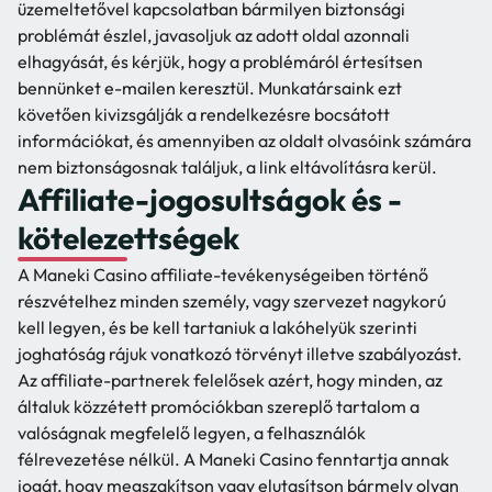
üzemeltetővel kapcsolatban bármilyen biztonsági
problémát észlel, javasoljuk az adott oldal azonnali
elhagyását, és kérjük, hogy a problémáról értesítsen
bennünket e-mailen keresztül. Munkatársaink ezt
követően kivizsgálják a rendelkezésre bocsátott
információkat, és amennyiben az oldalt olvasóink számára
nem biztonságosnak találjuk, a link eltávolításra kerül.
Affiliate-jogosultságok és -
kötelezettségek
A Maneki Casino affiliate-tevékenységeiben történő
részvételhez minden személy, vagy szervezet nagykorú
kell legyen, és be kell tartaniuk a lakóhelyük szerinti
joghatóság rájuk vonatkozó törvényt illetve szabályozást.
Az affiliate-partnerek felelősek azért, hogy minden, az
általuk közzétett promóciókban szereplő tartalom a
valóságnak megfelelő legyen, a felhasználók
félrevezetése nélkül. A Maneki Casino fenntartja annak
jogát, hogy megszakítson vagy elutasítson bármely olyan