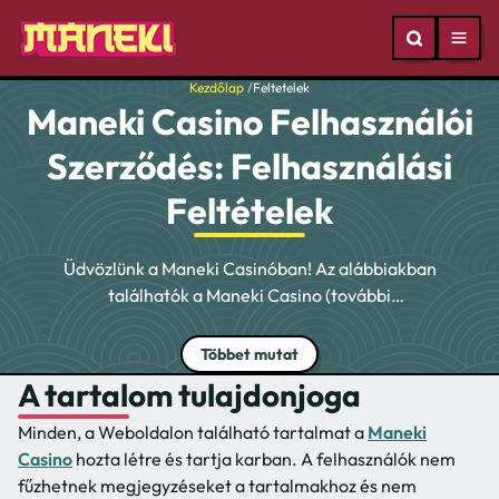
Kezdőlap
/
Feltetelek
Maneki Casino Felhasználói
Szerződés: Felhasználási
Feltételek
Üdvözlünk a Maneki Casinóban! Az alábbiakban
találhatók a Maneki Casino (további
hivatkozások szerint „a Weboldal”, „mi”,
„nekünk” stb.) használatára vonatkozó
Többet mutat
Felhasználási feltételek
(vagy „
Feltételek
”). A
A tartalom tulajdonjoga
Weboldal használatának megkezdése előtt
javasoljuk a
Feltételek
és az Adatvédelmi
Minden, a Weboldalon található tartalmat a
Maneki
irányelvek alapos áttanulmányozását.
Casino
hozta létre és tartja karban. A felhasználók nem
Amennyiben nem értesz egyet a
Felhasználási
fűzhetnek megjegyzéseket a tartalmakhoz és nem