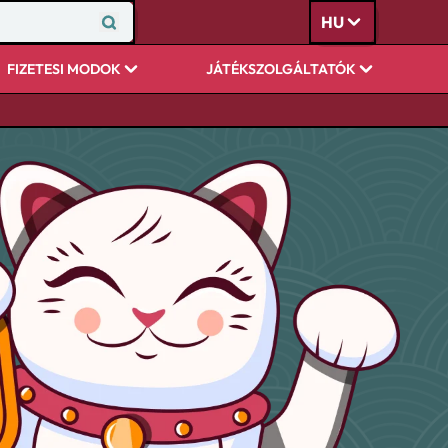
HU
FIZETESI MODOK
JÁTÉKSZOLGÁLTATÓK