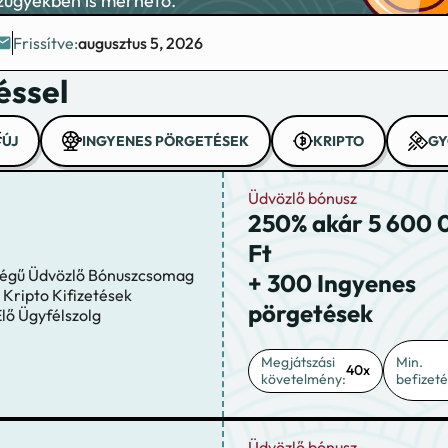
zügyekben is mérhető.
augusztus 5, 2026
Frissítve:
éssel
ÚJ
INGYENES PÖRGETÉSEK
KRIPTO
GY
Üdvözlő bónusz
250% akár 5 600 
Ft
égű Üdvözlő Bónuszcsomag
+ 300 Ingyenes
 Kripto Kifizetések
pörgetések
lő Ügyfélszolg
Megjátszási
Min.
40x
követelmény:
befizeté
Üdvözlő bónusz