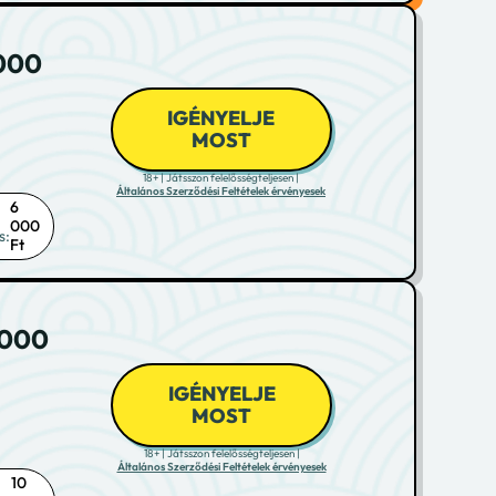
 000
IGÉNYELJE
MOST
18+ | Játsszon felelősségteljesen |
Általános Szerződési Feltételek érvényesek
6
000
s:
Ft
 000
IGÉNYELJE
MOST
18+ | Játsszon felelősségteljesen |
Általános Szerződési Feltételek érvényesek
10