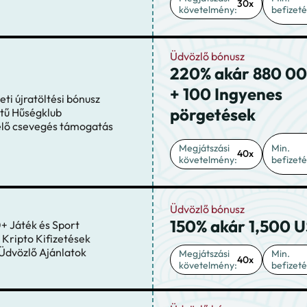
30x
követelmény:
befizeté
Üdvözlő bónusz
220% akár 880 00
+ 100 Ingyenes
ti újratöltési bónusz
pörgetések
ntű Hűségklub
élő csevegés támogatás
Megjátszási
Min.
40x
követelmény:
befizeté
Üdvözlő bónusz
150% akár 1,500 
+ Játék és Sport
 Kripto Kifizetések
Üdvözlő Ajánlatok
Megjátszási
Min.
40x
követelmény:
befizeté