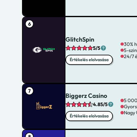
GlitchSpin
30% he
5/5
5-szi
24/7 
Értékelés elolvasása
Biggerz Casino
5 000
4.85/5
Gyors
Nagy 
Értékelés elolvasása