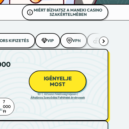
MIÉRT BÍZHATSZ A MANEKI CASINO
SZAKÉRTELMÉBEN
ORS KIFIZETÉS
VIP
VPN
MOBIL
000
IGÉNYELJE
MOST
18+ | Játsszon felelősségteljesen |
Általános Szerződési Feltételek érvényesek
7
000
s:
ft