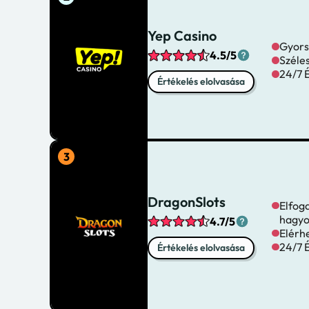
Yep Casino
Gyors
4.5/5
Széle
24/7 É
Értékelés elolvasása
DragonSlots
Elfoga
hagyo
4.7/5
Elérh
24/7 
Értékelés elolvasása