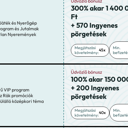
Üdvözlő bónusz
300% akar 1 400 
Ft
Játék és Nyerőgép
+ 570 Ingyenes
rogram és Jutalmak
pörgetések
tlan Nyeremények
Megjátszási
Min.
45x
követelmény:
befizeté
Üdvözlő bónusz
100% akar 150 00
+ 200 Ingyenes
ntű VIP program
pörgetések
z Rák promóciók
ülálló középkori téma
Megjátszási
Min.
40x
követelmény:
befizeté