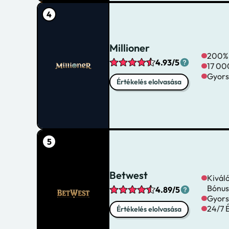
Millioner
200% 
4.93/5
17 00
Gyors,
Értékelés elolvasása
Betwest
Kivál
Bónu
4.89/5
Gyors
24/7 É
Értékelés elolvasása