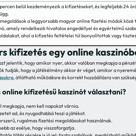
ercen belül kezdeményezik a kifizetéseket, és legfeljebb 24 órán
függ.
s megoldások a leggyorsabb magyar online fizetési módok közé 
nó, amely rendelkezik hivatalos engedéllyel és egyértelmű szabá
dalakat, ahol a kifizetés feltételei túl bonyolítottak vagy tiszt
ors kifizetés egy online kaszinó
azt jelentik, hogy amikor nyer, akkor valóban megkapja a pénzét
nók tudják, hogy a játékélmény akkor ér véget, amikor a nyerem
ásokra
, átlátható működésre és korrekt hozzáállásra van szüksé
online kifizetésű kaszinót választani?
l megkapja, nem kell napokat várnia.
zetet ad, és nyugodtabbá teszi a játékot.
orszerű, rugalmas fizetési megoldásokat használnak.
sebb az esélye, hogy visszaforgatja.
tatás többi részére is jó jel: tiszta szabályok, megbízható műkö